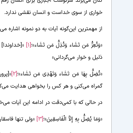
گنان می‌برند سرنوشت اجباری برای انسان رق
خواری از سوی خداست و انسان نقشی ندارد.
از مهمترین این‌گونه آیات به دو نمونه اشاره می‌
«وَتُعِزُّ مَن تَشَاء وَتُذِلُّ مَن تَشَاء»؛
[1]
«[خداوندا]
ذلیل و خوار می‌گردانی»
«تُضِلُّ بِهَا مَن تَشَاء وَتَهْدِی مَن تَشَاء»؛
[2]
«[پرو
گمراه می‌کنی و هر کس را بخواهی هدایت می‌کن
در حالی که با کمی‌دقت در ادامه این آیات می‌خو
«وَمَا یُضِلُّ بِهِ إِلاَّ الْفَاسِقِینَ»؛
[3]
«ولی تنها فاسقان 