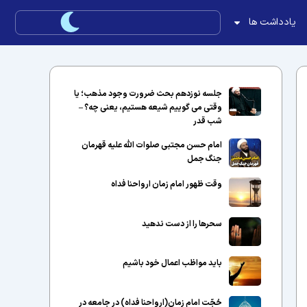
یادداشت ها
جلسه نوزدهم بحث ضرورت وجود مذهب؛ یا
وقتی می گوییم شیعه هستیم، یعنی چه؟ –
شب قدر
امام حسن مجتبی صلوات الله علیه قهرمان
جنگ جمل
وقت ظهور امام زمان ارواحنا فداه
سحرها را از دست ندهید
باید مواظب اعمال خود باشیم
حُجّت امام زمان(ارواحنا فداه) در جامعه در