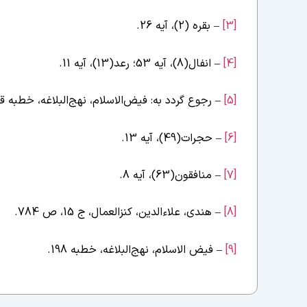
[3]
– بقره (2)، ‌آیه 26.
[4]
– انفال(8)، آیه 53؛ رعد(13)، آیه 11.
[5]
– رجوع گردد به: فیض‌الاسلام، نهج‌البلاغه، خطبه ق
[6]
– حجرات(49)، آیه 13.
[7]
– منافقون(63)، آیه 8.
[8]
– هندی، علاءالدین، کنزالعمال، ج 15، ص 784.
[9]
– فیض الاسلام، نهج‌البلاغه، خطبه 198.