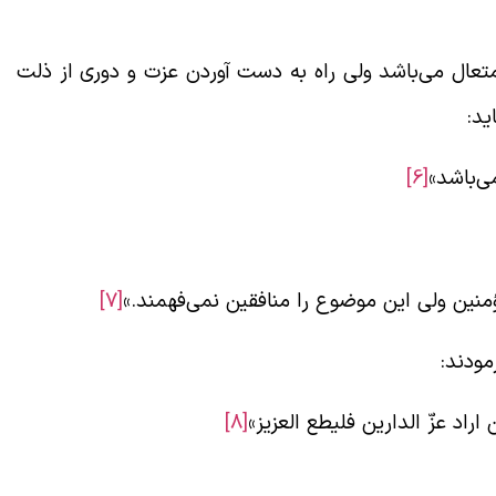
عال می‌باشد ولی راه به دست آوردن عزت و دوری از ذلت
ید:
ی‌باشد»
[6]
منین ولی این موضوع را منافقین نمی‌فهمند.»
[7]
مودند:
ن اراد عزّ الدارین فلیطع العزیز»
[8]