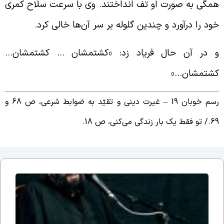
مگی به صورت او تف انداختند. وی با سرعت سلاح کمری
ود را درآورد و چندین گلوله بر سر آن‌ها خالی کرد.
 در آن حال فریاد زد: «کشتمشان … کشتمشان…
شتمشان…»
رسم خوبان 19 – غیرت دینی و تقیّد به ضوابط شرعی، ص 68 و
69.
تو فقط یک بار زندگی می‌کنی، ص 18.
جلسه
نوزدهم
بحث
ضرورت
وجود