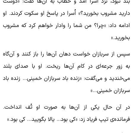
ند نبود، نزد اُسرا آمد و خطاب به آن‌ها گفت: «دوست
ارید مشروب بخورید؟» اُسرا در پاسخ او سکوت کردند. او
دامه داد: «چرا؟ من شما را وادار خواهم کرد که مشروب
خورید.»
پس از سربازان خواست دهان آن‌ها را باز کنند و آن‌گاه
ه زور جرعه‌ای در کام آن‌ها ریخت. او با صدای بلند
ی‌خندید و می‌گفت: «زنده باد سربازان خمینی… زنده باد
ربازان خمینی…»
ر آن حال یکی از آن‌ها به صورت او تُف انداخت.
رمانده‌ی تیپ فریاد زد: «کی بود… یالا بگویید… کی بود.»