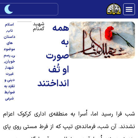
شهید
همه
اسلام
گمنام
ناب
,
داستان
به
های
موضوع
صورت
ی
,
رسم
خوبان
,
او تُف
شهدا
,
غیرت
انداختند
دینی و
تقیّد به
ضوابط
شرعی
ب فرا رسید اما، اُسرا به منطقه‌ی اداری کرکوک اعزام
شدند. آن شب، فرمانده‌ی تیپ که از فرط مستی روی پای