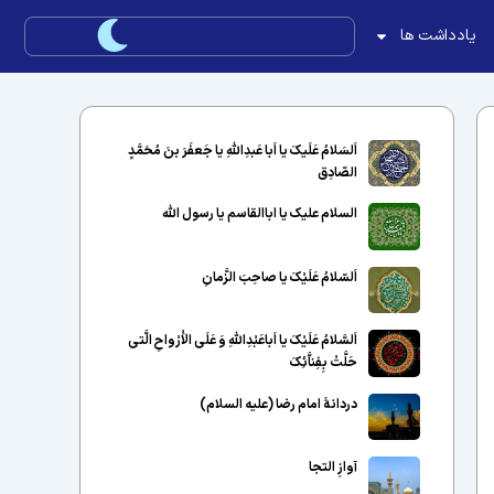
یادداشت ها
اَلسَلامُ عَلَیکَ یا اَبا عَبدِاللّهِ یا جَعفَرَ بنَ مُحَمَّدٍ
الصّادِق
السلام علیک یا اباالقاسم یا رسول الله
اَلسّلامُ عَلَیْکَ یا صاحِبَ الزَّمانِ
اَلسَّلامُ عَلَیْکَ یا اَباعَبْدِاللَّهِ وَ عَلَى الاَْرْواحِ الَّتى
حَلَّتْ بِفِناَّئِکَ
دردانهٔ امام رضا (علیه السلام)
آوازِ التجا