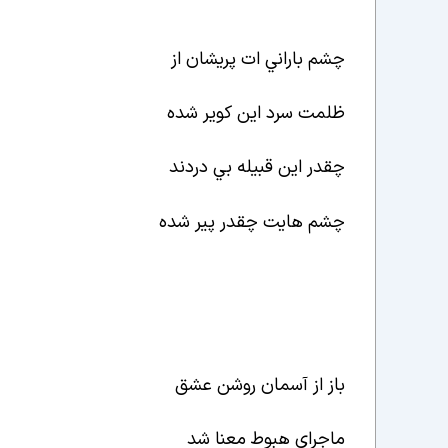
چشم باراني ات پريشان از
ظلمت سرد اين کوير شده
چقدر اين قبيله بي دردند
چشم هايت چقدر پير شده
باز از آسمان روشن عشق
ماجراي هبوط معنا شد