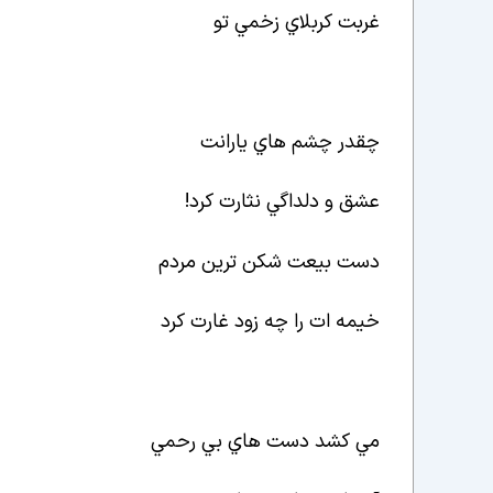
غربت کربلاي زخمي تو
چقدر چشم هاي يارانت
عشق و دلداگي نثارت کرد!
دست بيعت شکن ترين مردم
خيمه ات را چه زود غارت کرد
مي کشد دست هاي بي رحمي