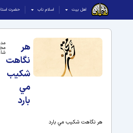
اهل بیت
اسلام ناب
حضرت استاد
مدح
هر
مجت
شاع
نگاهت
شکيب
مي
بارد
هر نگاهت شکيب مي بارد