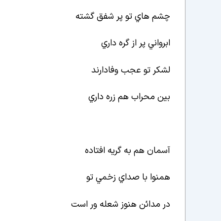
چشم هاي تو پر شفق گشته
ابرواني پر از گره داري
لشکر تو عجب وفادارند
بين محراب هم زره داري
آسمان هم به گريه افتاده
همنوا با صداي زخمي تو
در مدائن هنوز شعله ور است