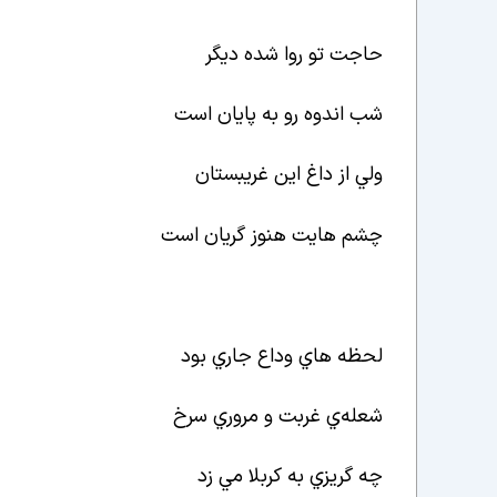
حاجت تو روا شده ديگر
شب اندوه رو به پايان است
ولي از داغ اين غريبستان
چشم هايت هنوز گريان است
لحظه هاي وداع جاري بود
شعله
ي غربت و مروري سرخ
چه گريزي به کربلا مي زد