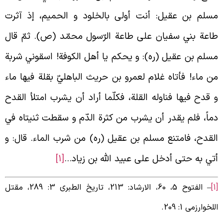
سلم بن عقيل: أنت أولى بالخلود و الحميم، إذ آثرت
اعة بني سفيان على طاعة الرّسول محمّد (ص). ثمّ قال
سلم بن عقيل (ره): و يحكم يا أهل الكوفة! اسقوني شربة
ن ماء! فأتاه غلام لعمرو بن حريث الباهليّ بقلة فيها ماء
 قدح فيها فناوله القلة، فكلّما أراد أن يشرب امتلأ القدح
ماً، فلم يقدر أن يشرب من كثرة الدّم و سقطت ثنيتاه في
لقدح، فامتنع مسلم بن عقيل (ره) من شرب الماء. قال: و
تي به حتى أدخل على عبيد الله بن زياد…
[1]
– الفتوح 5، 60، الارشاد: 213، تاریخ الطبری 3: 289، مقتل
للخوارزمی 1: 209.