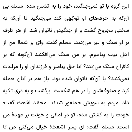
ین گروه با تو نمی‌جنگند، خود را به کشتن مده. مسلم بی
ن‌که به حرف‌های او توجّهی کند می‌جنگید تا آن‌که به
ختی مجروح گشت و از جنگیدن ناتوان شد. از هر طرف
ر او سنگ و تیر می‌زدند. مسلم گفت: وای بر شما! من از
هل بیت پیامبرم. بر من سنگ می‌افکنید آن‌گونه که بر
افران سنگ می‌زنند؟ آیا حقّ پیامبر و فرزندان او را مراعات
می‌کنید؟ با آن‌که ناتوان شده بود، باز هم بر آنان حمله
رد و صفوف‌شان را در هم شکست. برگشت و
به دری تکیه
اد. مردم به سویش
حمله‌ور شدند. محمّد اشعث گفت:
ودت را به کشتن مده، تو در امانی و خونت بر عهدۀ من
ست. مسلم گفت: ای پسر اشعث! خیال می‌کنی من تا