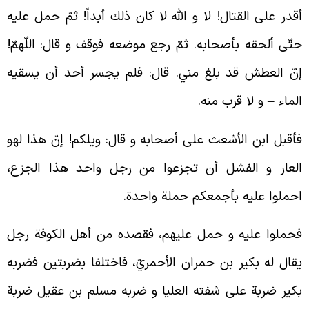
قدر على القتال! لا و الله لا كان ذلك أبداً! ثمّ حمل عليه
تّى ألحقه بأصحابه. ثمّ رجع موضعه فوقف و قال: اللّهمّ!
نّ العطش قد بلغ مني. قال: فلم يجسر أحد أن يسقيه
لماء
–
و لا قرب منه.
أقبل ابن الأشعث على أصحابه و قال: ويلكم! إنّ هذا لهو
لعار و الفشل أن تجزعوا من رجل واحد هذا الجزع،
حملوا عليه بأجمعكم حملة واحدة.
حملوا عليه و حمل عليهم، فقصده من أهل الكوفة رجل
قال له بكير بن حمران الأحمريّ، فاختلفا بضربتين فضربه
كير ضربة على شفته العليا و ضربه مسلم بن عقيل ضربة