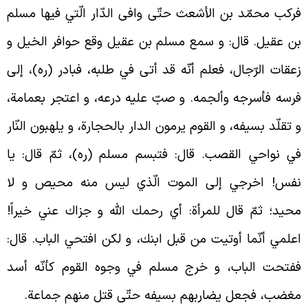
ركب محمّد بن الأشعث حتّى وافى الدّار الّتي فيها مسلم
ن عقيل. قال: و سمع مسلم بن عقيل وقع حوافر الخيل و
عقات الرّجال، فعلم أنّه قد أتى في طلبه، فبادر (ره)، إلى
رسه فأسرجه وألجمه. و صبّ عليه درعه، و اعتجر بعمامة،
 تقلّد بسيفه، و القوم يرمون الدار بالحجارة، و يلهبون النّار
ي نواحي القصب. قال: فتبسم مسلم (ره)، ثمّ قال: يا
فس! اخرجي إلى الموت الّذي ليس منه محيص و لا
حيد؛ ثمّ قال للمرأة: أي رحمك الله و جزاك عني خيراً!
علمي أنّما أوتيت من قبل ابنك، و لكن افتحي الباب. قال:
فتحت الباب، و خرج مسلم في وجوه القوم كأنّه أسد
غضب، فجعل يضاربهم بسيفه حتّى قتل منهم جماعة.