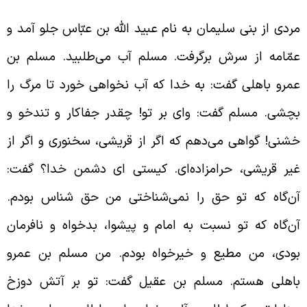
ردی از بنی سلیمان به نام عبید الله بن عبّاس جلو آمد و
مّامه از سرش برگرفت. مسلم آب می‌طلبید. مسلم بن
مرو باهلی گفت: به خدا که آب نخواهی خورد تا مرگ را
چشی. مسلم گفت: وای بر تو! چقدر جفاکار و تندخو و
شنی! گواهی می‌دهم که اگر از قریشی، سخنوری و اگر از
یر قریشی، حرامزاده‌ای. کیستی ای دشمن خدا؟ گفت:
ن‌گاه که تو حق را نمی‌شناختی من حق ‌شناس بودم.
ن‌گاه که تو نسبت به امام و پیشوا، بدخواه و نافرمان
ودی، من مطیع و خیرخواه بودم. من مسلم بن عمرو
اهلی هستم. مسلم بن عقیل گفت: تو بر آتش دوزخ