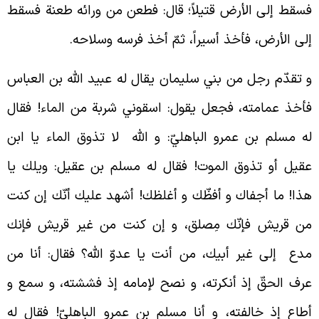
سقط إلى الأرض قتيلاً؛ قال: فطعن من ورائه طعنة فسقط
لى الأرض، فأخذ أسيراً، ثمّ أخذ فرسه وسلاحه.
 تقدّم رجل من بني سليمان يقال له عبيد الله بن العباس
أخذ عمامته، فجعل يقول: اسقوني شربة من الماء! فقال
ه مسلم بن عمرو الباهليّ: و الله لا تذوق الماء يا ابن
قيل أو تذوق الموت! فقال له مسلم بن عقيل: ويلك يا
ذا! ما أجفاك و أفظّك و أغلظك! أشهد عليك أنّك إن كنت
ن قريش فإنّك مِصلق، و إن كنت من غير قريش فإنك
دع إلى غير أبيك، من أنت يا عدوّ الله؟ فقال: أنا من
رف الحقّ إذ أنكرته، و نصح لإمامه إذ فششته، و سمع و
طاع إذ خالفته، و أنا مسلم بن عمرو الباهليّ! فقال له