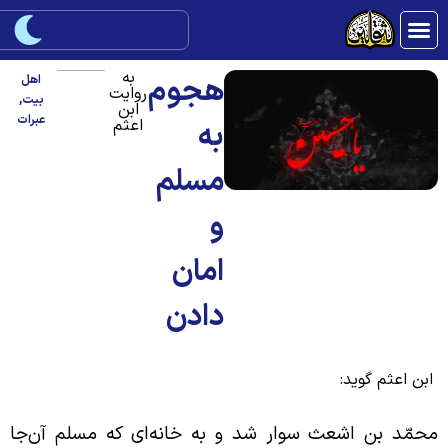
به
هجوم
اهل
روایت
بیت
,
ابن
عبرات
اعثم
به
مسلم
و
امان
دادن
بن اعثم گوید:
حمّد بن اشعث سوار شد و به خانه‌ای که مسلم آن‌جا