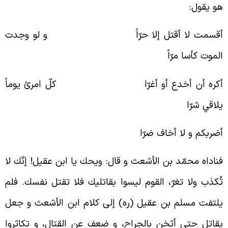
و يقول:
قسمت لا أقتل إلا حرّاً و لو وجدت
لموت كأسا مرّاً
كره أن أخدع أو أغرّا كلّ امرئ يوماً
لاقي شرّا
ضربكم و لا أخاف ضرّا
ناداه محمّد بن الأشعث و قال: ويحك يا ابن عقيل! إنّك لا
ُكذب ولا تغرّ، القوم ليسوا بقاتليك فلا تقتل نفسك. فلم
لتفت مسلم بن عقيل (ره) إلى كلام ابن الأشعث و جعل
قاتل حتى أثخن بالجراح، و ضعف عن القتال، و تكاثروا