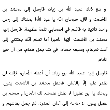
 بلغ ذلك عبيد الله بن زياد، فأرسل إلى محمّد بن
لأشعث و قال: سبحان الله يا عبد الله! بعثناك إلى رجل
احد تأتينا به فأثلم في أصحابي ثلمة عظيمة. فأرسل إليه
حمّد بن الأشعث: أيّها الأمير! أما تعلم أنّك بعثتني إلى
سد ضرغام، وسيف حسام، في كفّ بطل همام، من آل خير
لأنام.
أرسل إليه عبيد الله بن زياد: أن أعطه الأمان، فإنّك لن
قدر عليه إلّا بالأمان. فجعل محمّد بن الأشعث يقول:
يحك يا ابن عقيل! لا تقتل نفسك. لك الأمان! و مسلم بن
قيل يقول: لا حاجة إلى أمان الغدرة، ثمّ جعل يقاتلهم و