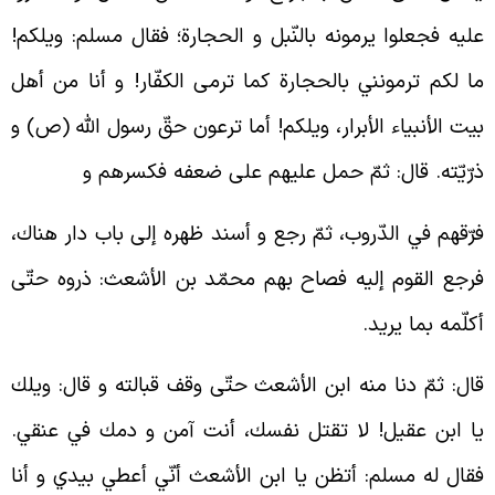
ليه فجعلوا يرمونه بالنّبل و الحجارة؛ فقال مسلم: ويلكم!
ا لكم ترمونني بالحجارة كما ترمى الكفّار! و أنا من أهل
يت الأنبياء الأبرار، ويلكم! أما ترعون حقّ رسول الله (ص) و
رّيّته. قال: ثمّ حمل عليهم على ضعفه فكسرهم و
رّقهم في الدّروب، ثمّ رجع و أسند ظهره إلى باب دار هناك،
رجع القوم إليه فصاح بهم محمّد بن الأشعث: ذروه حتّى
كلّمه بما يريد.
ال: ثمّ دنا منه ابن الأشعث حتّى وقف قبالته و قال: ويلك
ا ابن عقيل! لا تقتل نفسك، أنت آمن و دمك في عنقي.
قال له مسلم: أتظن يا ابن الأشعث أنّي أعطي بيدي و أنا