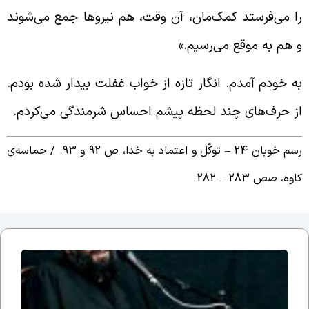
ا می‌فرستد کمک‌مان، آن وقت، هم نیروها جمع می‌شوند
 هم به موقع می‌رسیم.»
ه خودم آمدم. انگار تازه از خواب غفلت بیدار شده بودم.
ز حرف‌های چند لحظه پیشم احساس شرمندگی می‌کردم.
م خوبان 24 – توکّل و اعتماد به خدا، ص 92 و 93. /
حماسه‌ی
اوه، صص 283
–
282.
جلسه
نوزدهم
بحث
ضرورت