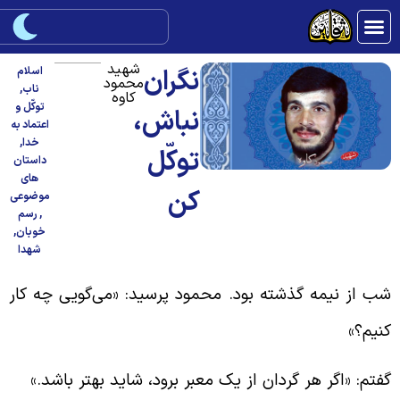
شهید
نگران
اسلام
محمود
ناب
,
کاوه
توکّل و
نباش،
اعتماد به
خدا
,
توکّل
داستان
های
کن
موضوعی
,
رسم
خوبان
,
شهدا
ب از نیمه گذشته بود. محمود پرسید: «می‌گویی چه کار
نیم؟»
فتم: «اگر هر گردان از یک معبر برود، شاید بهتر باشد.»