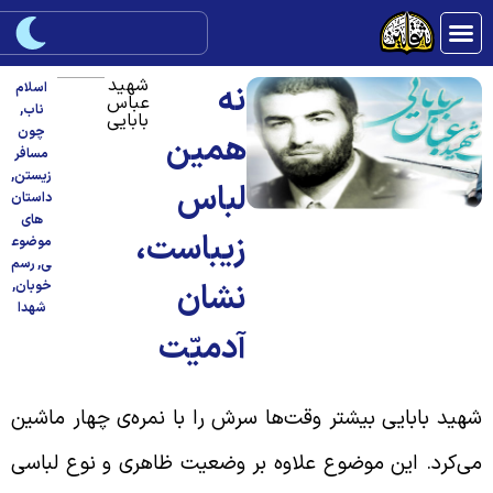
شهید
نه
اسلام
عباس
ناب
,
بابایی
چون
همین
مسافر
زیستن
,
لباس
داستان
های
زیباست،
موضوع
ی
,
رسم
نشان
خوبان
,
شهدا
آدمیّت
هید بابایی بیشتر وقت‌ها سرش را با نمره‌ی چهار ماشین
ی‌کرد. این موضوع علاوه بر وضعیت ظاهری و نوع لباسی