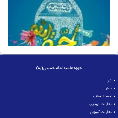
زمان(ار
فداه) د
جامعه 
عصر غی
حوزه علمیه امام خمینی(ره)
آثار
اخبار
صفحه اساتید
معاونت تهذیب
معاونت آموزش