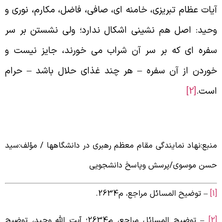
یات عظام تبریزی، خامنه ای، صافی، فاضل، مکارم، نوری و
حید: اصل هم نشینی اشکال ندارد؛ ولی نشستن بر سر
فره ای که بر سر آن شراب می خورند، جایز نیست و
وردن از آن سفره – هر چند غذای حلال باشد – حرام
ست.
[2]
نبع:نهاد نمایندگی مقام معظم رهبری در دانشگاهها / مؤلف:سید
سن موسوی/پرسش وپاسخ دانشجویی
– توضیح المسائل مراجع، م2634.
– توضیح المسائل مراجع، م2634؛ آیت الله وحید، توضیح