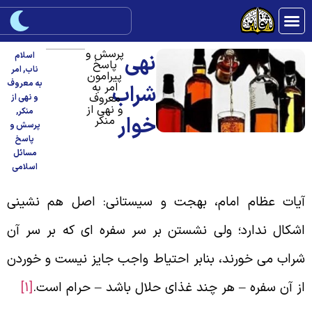
پرسش و
نهی
اسلام
پاسخ
ناب
,
امر
پیرامون
به معروف
امر به
شراب
معروف
و نهی از
و نهی از
منکر
,
خوار
منکر
پرسش و
پاسخ
مسائل
اسلامی
یات عظام امام، بهجت و سیستانی: اصل هم نشینی
شکال ندارد؛ ولی نشستن بر سر سفره ای که بر سر آن
راب می خورند، بنابر احتیاط واجب جایز نیست و خوردن
ز آن سفره – هر چند غذای حلال باشد – حرام است.
[1]