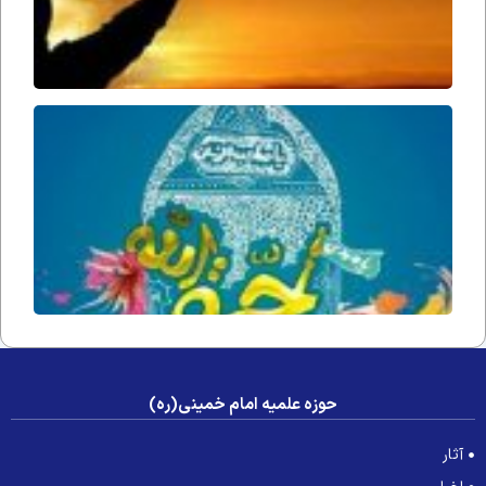
حُجّت ا
زمان(ار
فداه) د
جامعه 
عصر غی
حوزه علمیه امام خمینی(ره)
آثار