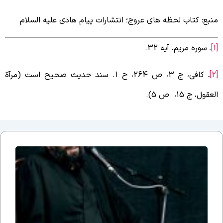
نبع: کتاب لحظه های عروج؛ انتشارات پیام هادی علیه السلام
ـ سوره مریم، آیه 32.
ـ کافی، ج 3، ص 264، ح 1. سند حدیث صحیح است (مرآة
لعقول، ج 15، ص 5).
جلسه
نوزدهم
بحث
ضرورت
وجود
مذهب؛
یا وقتی
می