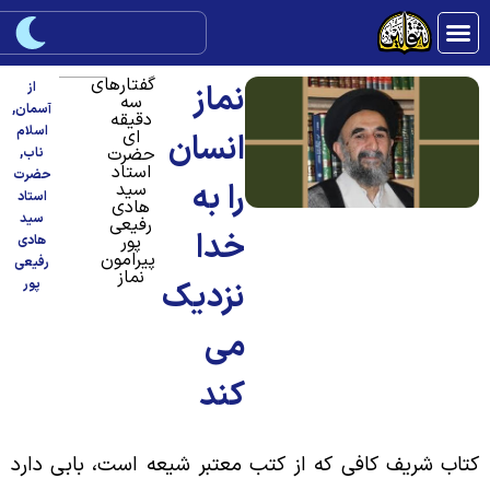
گفتارهای
نماز
از
سه
آسمان
,
دقیقه
اسلام
ای
انسان
حضرت
ناب
,
استاد
حضرت
را به
سید
استاد
هادی
سید
رفیعی
خدا
پور
هادی
پیرامون
رفیعی
نماز
نزدیک
پور
می
کند
تاب شریف کافی که از کتب معتبر شیعه است، بابی دارد