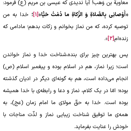
عاویة بن وَهب! آیا ندیدی که عیسی بن مریم (ع) فرمود:
أَوْصانِی بِالصَّلاةِ وَ الزَّکاةِ ما دُمْتُ حَیًّا»
[1]
؛
خدا به من
وصیه کرده، که من نماز بخوانم و زکات بدهم؛ مادامی که
نده‌ام
[2]
».
س بهترین چیز برای بنده،‌شناخت خدا و نماز خواندن
ست؛ زیرا نماز، هم در اسلام بوده و پیغمبر اسلام (ص)
نجام می‌داده است، هم به گونه‌ای دیگر در ادیان گذشته
وده؛ امّا در یک کلام، نماز و دعا و رابطه‌ی با خدا همیشه
وده است. خدا به حقّ مولای ما امام زمان (عج)، به
مه‌ی ما توفیق شناخت زیبایی نماز و لذّت مناجات با
ودش را عنایت بفرماید.