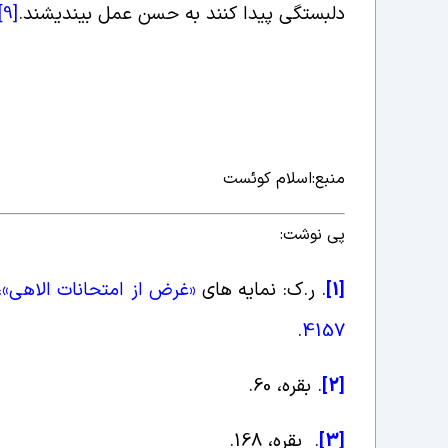
دلبستگى پیدا کنند به حسن عمل بیندیشند
.
[9]
منبع:اسلام کوئست
پی نوشت:
[1]
.
ر.ک: نمایه های
«
غرض از امتحانات الاهى»، س
.
4157
[2]
.
بقره، 60
.
[3]
.
بقره، 168
.