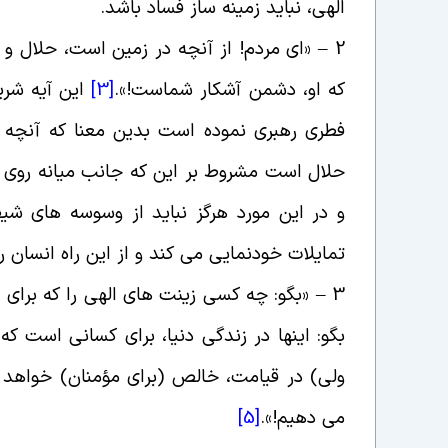
الهى، نباید زمینه ساز فساد باشد
.
2 – «
اى مردم! از آنچه در زمین است، حلال و پ
که او، دشمن آشکار شماست
!».
[3]
این آیه شری
فطرى رهبرى نموده است بدین معنا که آنچه د
حلال است مشروط بر این که جانب میانه روى ر
و در این مورد هرگز نباید از وسوسه هاى شیط
تمایلات خودنمایى می کند و از این راه انسان را
3 – «
بگو: چه کسى زینت هاى الهى را که براى ب
بگو: اینها در زندگى دنیا، براى کسانى است که 
ولى) در قیامت، خالص (براى مؤمنان) خواهد بو
می دهیم
!».
[5]