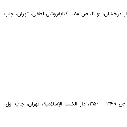
حسینى همدانى، سید محمد حسین، انوار درخشان، ج 2، ص 80، کتابفروشى لطفى، تهران، چاپ
مکارم شیرازى ناصر، تفسیر نمونه، ج 12، ص 349 – 350، دار الکتب الإسلامیة، تهران، چاپ اول،