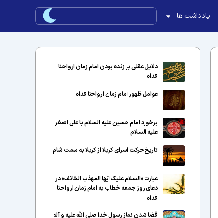
یادداشت ها
دلایل عقلی بر زنده بودن امام زمان ارواحنا
فداه
عوامل ظهور امام زمان ارواحنا فداه
برخورد امام حسین علیه السلام با علی اصغر
علیه السلام
تاریخ حرکت اسرای کربلا از کربلا به سمت شام
عبارت «السلام علیک ایّها المهذب الخائف» در
دعای روز جمعه خطاب به امام زمان ارواحنا
فداه
قضا شدن نماز رسول خدا صلی الله علیه و آله