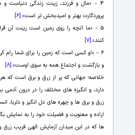
4 – «
مال و فرزند، زینت زندگى دنیاست و با
پروردگارت بهتر و امیدبخش تر است
».
[6]
5 – «
ما آنچه را روى زمین است زینت آن قرار 
کنند
».
[7]
6 – «
او کسى است که زمین را براى شما رام کرد،
و بازگشت و اجتماع همه به سوى اوست
».
[8]
خلاصه؛ جهانى که پر از زرق و برق است که هر
دارد، و انگیزه هاى مختلف را در درون آدمى 
زرق و برق ها و چهره هاى دل انگیز و دلربا، ان
اراده و معنویت و فضیلت خود را به نمایش ب
ها که در این میدان آزمایش الهى فریب زرق و ب