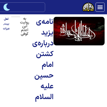
به
نامه‌ی
اهل
روایت
بیت
,
ابن
عبرات
اعثم
یزید
کوفی
درباره‌ی
کشتن
امام
حسین
علیه
السلام