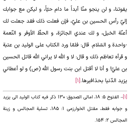
فوتنا، و لن ينجو منّا أبداً ما دام حيّاً، و ليكن مع جوابك
ليّ رأس الحسين بن عليّ، فإن فعلت ذلك فقد جعلت لك
عنّة الخيل، و لك عندي الجائزة، و الحظّ الأوفر و النّعمة
واحدة و السّلام. قال: فلمّا ورد الكتاب على الوليد بن عتبة
 قرأه تعاظم ذلك و قال: لا و الله لا يراني الله قاتل الحسين
ن عليّ! و أنا لا أقتل ابن بنت رسول الله (ص) و لو أعطاني
زيد الدّنيا بحذافيرها.
[1]
– الفتوح 5: 18، امالی الصدوق: 130 ذکر فیه کتاب الولید الی یزید
و جوابه فقط، مقتل الخوارزمی 1: 185، تسلیة المجالس و زینة
لمجالس 2: 154.