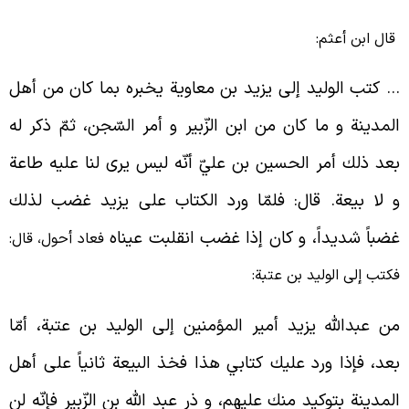
ال ابن أعثم:
 كتب الوليد إلى يزيد بن معاوية يخبره بما كان من أهل
لمدينة و ما كان من ابن الزّبير و أمر السّجن، ثمّ ذكر له
عد ذلك أمر الحسين بن عليّ أنّه ليس يرى لنا عليه طاعة
 لا بيعة. قال: فلمّا ورد الكتاب على يزيد غضب لذلك
ضباً شديداً، و كان إذا غضب انقلبت عيناه
فعاد أحول، قال:
كتب إلى الوليد بن عتبة:
ن عبدالله يزيد أمير المؤمنين إلى الوليد بن عتبة، أمّا
عد، فإذا ورد عليك كتابي هذا فخذ البيعة ثانياً على أهل
لمدينة بتوكيد منك عليهم، و ذر عبد الله بن الزّبير فإنّه لن