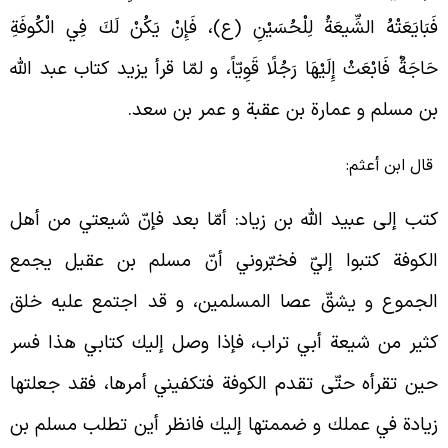
َبَايَعَتْهُ‏ الشِّيعَةُ لِلْحُسَيْنِ‏ (ع)، فَإِنْ يَكُنْ لَكَ فِي الْكُوفَةِ
َاجَةٌ فَابْعَثْ إِلَيْهَا رَجُلًا قَوِيّاً، و لمّا قرأ یزید کتاب عبد الله
ن مسلم و عمارة بن عقبة و عمر بن سعد.
ال ابن أعثم:
تب إلى عبيد الله بن زياد: أمّا بعد فإنّ شيعتي من أهل
لكوفة كتبوا إليّ فخبّروني أنّ مسلم بن عقيل يجمع
لجموع و يشقّ عصا المسلمين، و قد اجتمع عليه خلق
ثير من شيعة أبي تراب، فإذا وصل إليك كتابي هذا فسر
ين تقرأه حتّى تقدم الكوفة فتكفيني أمرها، فقد جعلتها
يادة في عملك و ضممتها إليك فانظر أين تطلب مسلم بن