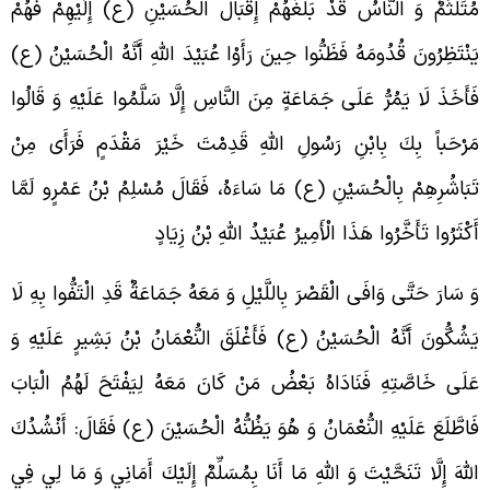
ُتَلَثِّمٌ وَ النَّاسُ قَدْ بَلَغَهُمْ إِقْبَالُ الْحُسَيْنِ (ع) إِلَيْهِمْ فَهُمْ
َنْتَظِرُونَ قُدُومَهُ فَظَنُّوا حِينَ رَأَوْا عُبَيْدَ اللَّهِ أَنَّهُ الْحُسَيْنُ (ع)
َأَخَذَ لَا يَمُرُّ عَلَى جَمَاعَةٍ مِنَ النَّاسِ إِلَّا سَلَّمُوا عَلَيْهِ وَ قَالُوا
َرْحَباً بِكَ بِابْنِ رَسُولِ اللَّهِ قَدِمْتَ خَيْرَ مَقْدَمٍ فَرَأَى مِنْ
َبَاشُرِهِمْ بِالْحُسَيْنِ (ع) مَا سَاءَهُ، فَقَالَ مُسْلِمُ بْنُ عَمْرٍو لَمَّا
َكْثَرُوا تَأَخَّرُوا هَذَا الْأَمِيرُ عُبَيْدُ اللَّهِ بْنُ زِيَادٍ
َ سَارَ حَتَّى وَافَى الْقَصْرَ بِاللَّيْلِ وَ مَعَهُ جَمَاعَةٌ قَدِ الْتَفُّوا بِهِ لَا
َشُكُّونَ أَنَّهُ الْحُسَيْنُ (ع) فَأَغْلَقَ النُّعْمَانُ بْنُ بَشِيرٍ عَلَيْهِ وَ
َلَى خَاصَّتِهِ فَنَادَاهُ بَعْضُ مَنْ كَانَ مَعَهُ لِيَفْتَحَ لَهُمُ الْبَابَ
َاطَّلَعَ عَلَیْهِ النُّعْمَانُ وَ هُوَ يَظُنُّهُ الْحُسَيْنَ (ع) فَقَالَ: أَنْشُدُكَ
للَّهَ إِلَّا تَنَحَّيْتَ وَ اللَّهِ مَا أَنَا بِمُسَلِّمٌ إِلَيْكَ أَمَانِي وَ مَا لِي فِي