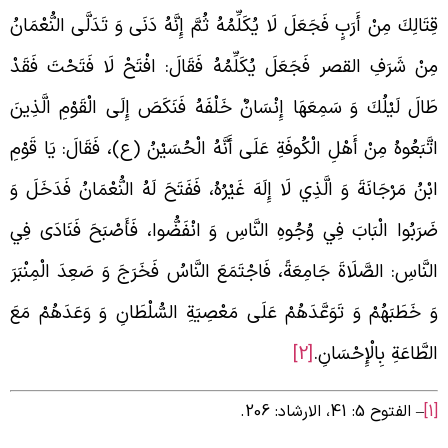
ِتَالِكَ مِنْ أَرَبٍ فَجَعَلَ لَا يُكَلِّمُهُ ثُمَّ إِنَّهُ دَنَی وَ تَدَلَّى‏
النُّعْمَانُ
ِنْ شَرَفِ القصر فَجَعَلَ يُكَلِّمُهُ فَقَالَ: افْتَحْ لَا فَتَحْتَ‏ فَقَدْ
َالَ لَيْلُكَ وَ سَمِعَهَا إِنْسَانٌ خَلْفَهُ فَنَكَصَ إِلَى الْقَوْمِ الَّذِينَ
تَّبَعُوهُ مِنْ أَهْلِ الْكُوفَةِ عَلَى أَنَّهُ الْحُسَيْنُ (ع)، فَقَالَ: یَا قَوْمِ
بْنُ مَرْجَانَةَ وَ الَّذِي لَا إِلَهَ غَيْرُهُ، فَفَتَحَ لَهُ النُّعْمَانُ فَدَخَلَ وَ
َرَبُوا الْبَابَ فِي وُجُوهِ النَّاسِ وَ انْفَضُّوا، فَأَصْبَحَ فَنَادَى فِي
لنَّاسِ: الصَّلَاةَ جَامِعَةً، فَاجْتَمَعَ النَّاسُ فَخَرَجَ وَ صَعِدَ الْمِنْبَرَ
َ خَطَبَهُمْ‏ وَ تَوَعَّدَهُمْ عَلَى مَعْصِيَةِ السُّلْطَانِ وَ وَعَدَهُمْ مَعَ
لطَّاعَةِ بِالْإِحْسَانِ.
[2]
– الفتوح 5: 41، الارشاد: 206.