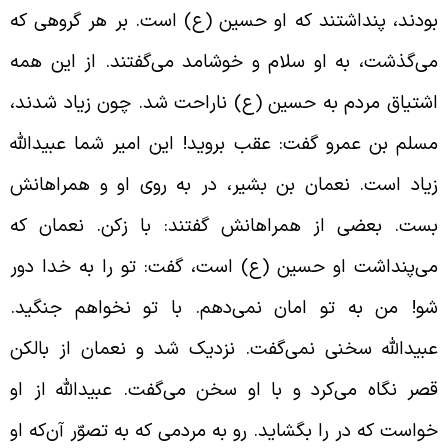
ودند، پنداشتند که او حسین (ع) است. بر هر گروهی که
ی‌گذشت، به او سلام و خوشامد می‌گفتند. از این همه
شتیاق مردم به حسین (ع) ناراحت شد. چون زیاد شدند،
سلم بن عمرو گفت: عقب بروید! این امیر شما عبیدالله
یاد است. نعمان بن بشیر، در به روی او و همراهانش
ست. بعضی از همراهانش گفتند: با زکن. نعمان که
ی‌پنداشت او حسین (ع) است، گفت: تو را به خدا دور
و! من به تو امان نمی‌دهم. با تو نخواهم جنگید.
بیدالله سخنی نمی‌گفت. نزدیک شد و نعمان از بالکن
صر نگاه می‌کرد و با او سخن می‌گفت. عبیدالله از او
واست که در را بگشاید. رو به مردمی که به تصوّر آن‌که او