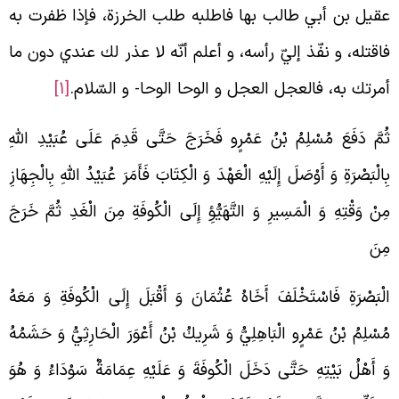
قيل بن أبي طالب بها فاطلبه طلب الخرزة، فإذا ظفرت به
اقتله، و نفّذ إليّ رأسه، و أعلم أنّه لا عذر لك عندي دون ما
مرتك به، فالعجل العجل و الوحا الوحا- و السّلام.
[1]
ُمَّ دَفَعَ مُسْلِمُ بْنُ عَمْرٍو فَخَرَجَ حَتَّى قَدِمَ عَلَى عُبَيْدِ اللَّهِ
ِالْبَصْرَةِ وَ أَوْصَلَ إِلَيْهِ الْعَهْدَ وَ الْكِتَابَ فَأَمَرَ عُبَيْدُ اللَّهِ بِالْجِهَازِ
ِنْ وَقْتِهِ وَ الْمَسِيرِ وَ التَّهَيُّؤِ إِلَى الْكُوفَةِ مِنَ الْغَدِ ثُمَّ خَرَجَ
ِنَ
لْبَصْرَةِ فَاسْتَخْلَفَ أَخَاهُ عُثْمَانَ وَ أَقْبَلَ إِلَى الْكُوفَةِ وَ مَعَهُ
ُسْلِمُ بْنُ عَمْرٍو الْبَاهِلِيُّ وَ شَرِيكُ بْنُ أَعْوَرَ الْحَارِثِيُّ وَ حَشَمُهُ
َ أَهْلُ بَيْتِهِ حَتَّى دَخَلَ الْكُوفَةَ وَ عَلَيْهِ عِمَامَةٌ سَوْدَاءُ وَ هُوَ