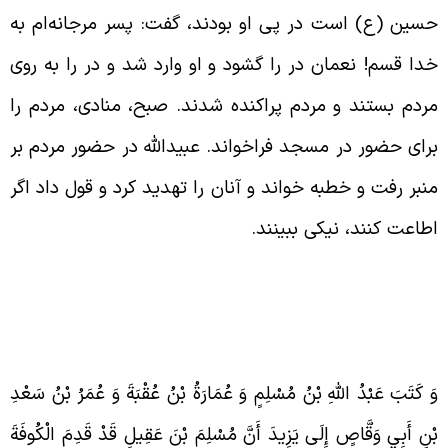
سین (ع) است در پی او بودند، گفت: پسر مرجانه‌ام به
دا قسم! نعمان در را گشود و او وارد شد و در را به روی
ردم بستند و مردم پراکنده شدند. صبح، منادی، مردم را
رای حضور در مسجد فراخواند. عبیدالله در حضور مردم بر
نبر رفت و خطبه خواند و آنان را تهدید کرد و قول داد اگر
طاعت کنند، نیکی ببینند.
َ كَتَبَ عَبْدُ اللَّهِ‏ بْنُ‏ مُسْلِمٍ‏ وَ عُمَارَةُ بْنُ‏ عُقْبَةَ وَ عُمَرُ بْنُ‏ سَعْدِ
ْنِ‏ أَبِي‏ وَقَّاصٍ‏ إِلَى يَزِيدَ أَنَّ مُسْلِمَ بْنَ عَقِيلٍ قَدْ قَدِمَ الْكُوفَةَ