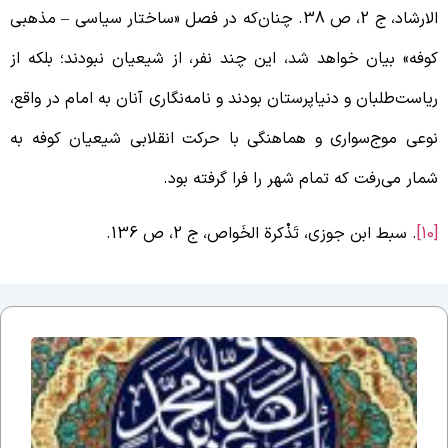
رشاد، ج 2، ص 38. چنان‌که در فصل «ساختار سیاسی
–
مذهبی
وفه» بیان خواهد شد، این چند نفر، از شیعیان نبودند؛ بلکه از
یاست‌طلبان و دنیاپرستان بودند و نامه‌نگاری آنان به امام در واقع،
وعی موج‌سواری و هماهنگی با حرکت انقلابی شیعیان کوفه به
مار می‌رفت که تمام شهر را فرا گرفته بود.
[
. سبط ابن جوزی، تَذْکرة الخَواص، ج 2، ص 136.
اَلسَلامُ
عَلَیکَ یا
اَبا
عَبدِاللّهِ
یا
جَعفَرَ