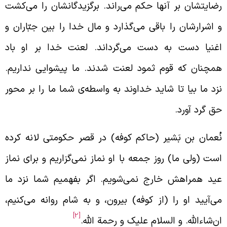
ضایتشان بر آنها حکم می‌راند. برگزیدگانشان را می‌کشت
 اشرارشان را باقی می‌گذارد و مال خدا را بین جبّاران و
غنیا دست به دست می‌گرداند. لعنت خدا بر او باد
مچنان که قوم ثمود لعنت شدند. ما پیشوایی نداریم.
زد ما بیا تا شاید خداوند به واسطه‌ی شما ما را بر محور
ق گرد آورد.
ُعمان بن بَشیر (حاکم کوفه) در قصر حکومتی لانه کرده
ست (ولی ما) روز جمعه با او نماز نمی‌گزاریم و برای نماز
ید همراهش خارج نمی‌شویم. اگر بفهمیم شما نزد ما
ی‌آیید او را (از کوفه) بیرون، و به شام روانه می‌کنیم،
[2]
ن‌شاء‌الله. و السلام علیک و رحمة الله.