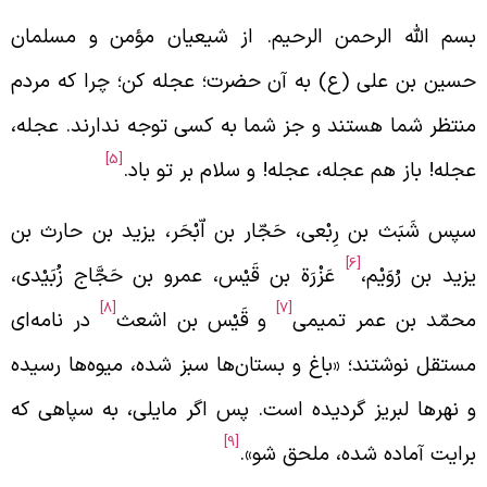
سم الله الرحمن الرحیم. از شیعیان مؤمن و مسلمان
سین بن علی (ع) به آن حضرت؛ عجله کن؛ چرا که مردم
نتظر شما هستند و جز شما به کسی توجه ندارند. عجله،
[5]
جله! باز هم عجله، عجله! و سلام بر تو باد.
پس شَبَث بن رِبْعی، حَجّار بن اّبْحَر،‌ یزید بن حارث بن
[6]
زید بن رُوَیْم،
عَزْرَة بن قَیْس، عمرو بن حَجَّاج زُبَیْدی،
[8]
[7]
حمّد بن عمر تمیمی
و قَیْس بن اشعث
در نامه‌ای
ستقل نوشتند؛ «باغ و بستان‌ها سبز شده، میوه‌ها رسیده
 نهرها لبریز گردیده است. پس اگر مایلی، به سپاهی که
[9]
رایت آماده شده، ملحق شو».