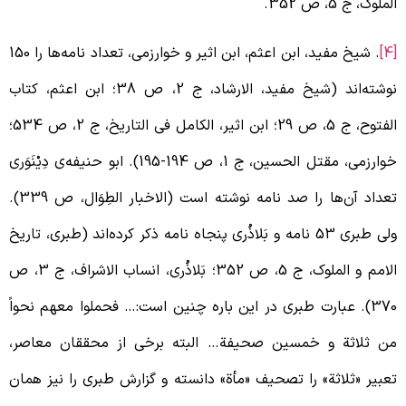
لملوک، ج 5، ص 352.
. شیخ مفید، ابن اعثم، ابن اثیر و خوارزمی، تعداد نامه‌ها را 150
نوشته‌اند (شیخ مفید، الارشاد، ج 2، ص 38؛ ابن اعثم، کتاب
الفتوح، ج 5، ص 29؛ ابن اثیر، الکامل فی التاریخ، ج 2، ص 534؛
خوارزمی، مقتل الحسین، ج 1، ص 194-195). ابو حنیفه‌ی دِیْنَوَری
تعداد آن‌ها را صد نامه نوشته است (الاخبار الطِوَال، ص 339).
ولی طبری 53 نامه و بَلاذُری پنجاه نامه ذکر کرده‌اند (طبری، تاریخ
الامم و الملوک، ج 5، ص 352؛ بَلاذُری، انساب الاشراف، ج 3، ص
370). عبارت طبری در این باره چنین است:… فحملوا معهم نحواً
ن ثلاثة و خمسین صحیفة… البته برخی از محققان معاصر،
عبیر «ثلاثة» را تصحیف «مأة» دانسته و گزارش طبری را نیز همان