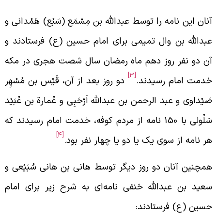
نان این نامه را توسط عبدالله بن مِسْمَع (سَبُع) هَمْدانی و
بدالله بن وال تمیمی برای امام حسین (ع) فرستادند و
ن دو نفر روز دهم ماه رمضان سال شصت هجری در مکه
[3]
دمت امام رسیدند.
دو روز بعد از آن، قَیْس بن مُسْهِر
َیْداوی و عبد الرحمن بن عبدالله اَرْحَبِی و عُمارة بن عُبَیْد
سَلُولی با 150 نامه از مردم کوفه، خدمت امام رسیدند که
[4]
ر نامه از سوی یک یا دو یا چهار نفر بود.
مچنین آنان دو روز دیگر توسط هانی بن هانی سُبَیْعی و
عید بن عبدالله حَنفی نامه‌ای به شرح زیر برای امام
سین (ع) فرستادند: