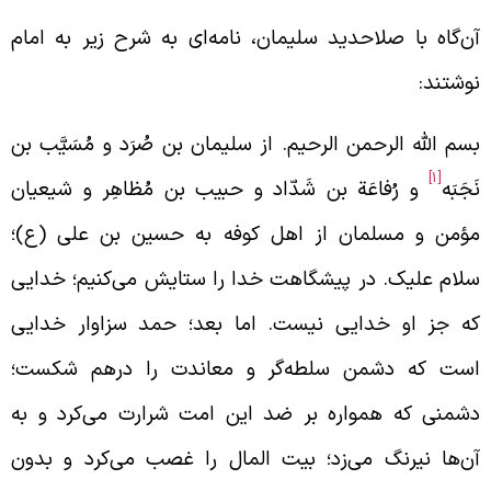
ن‌گاه با صلاحدید سلیمان، نامه‌ای به شرح زیر به امام
وشتند:
سم الله الرحمن الرحیم. از سلیمان بن صُرَد و مُسَیَّب بن
[1]
َجَبَه
و رُفاعَة بن شَدّاد و حبیب بن مُظاهِر و شیعیان
ؤمن و مسلمان از اهل کوفه به حسین بن علی (ع)؛
لام علیک. در پیشگاهت خدا را ستایش می‌کنیم؛ خدایی
ه جز او خدایی نیست. اما بعد؛ حمد سزاوار خدایی
ست که دشمن سلطه‌گر و معاندت را درهم شکست؛
شمنی که همواره بر ضد این امت شرارت می‌کرد و به
ن‌ها نیرنگ می‌زد؛ بیت المال را غصب می‌کرد و بدون