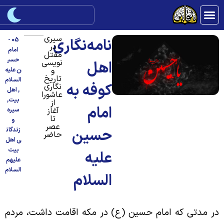
سیری
نامه‌نگاری
05 -
در
امام
مقتل
حسی
نویسی
اهل
و
ن علیه
تاریخ
السلام
کوفه به
نگاری
,
اهل
عاشورا
بیت
,
از
امام
آغاز
سیره
تا
و
عصر
حسین
زندگان
حاضر
ی اهل
بیت
علیه
علیهم
السلام
السلام
ر مدتی که امام حسین (ع) در مکه اقامت داشت، مردم