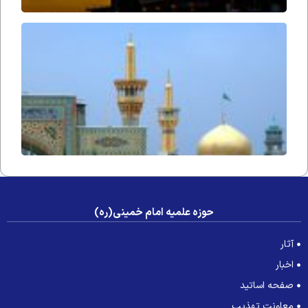
آوازِ
التجا
حوزه علمیه امام خمینی(ره)
آثار
اخبار
صفحه اساتید
معاونت تهذیب