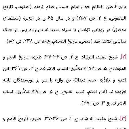
رای گرفتن انتقام خون امام حسین قیام کردند (یعقوبی، تاریخ
الیعقوبی، ج 2، ص 257) و در سال 65 ق در جزیره (منطقه‌ی
وصِل) در رویایی توّابین با سپاه عبیدالله بن زیاد پس از جنگ
مایانی کشته شد (ذهبی، تاریخ الاسلام، ج 5، ص 248، ش 102).
. شیخ مفید، الارشاد، ج 2، ص 36-37؛ طبری، تاریخ الامم و
الملوک، ج 5، ص 352؛ بَلاذُری، انساب الاشراف، ج 3، ص 369؛ ابن
عثم و بَلاذُری «نام عبدالله بن وال» را نیز بر نویسندگان نامه
افزوده‌اند (ابن اعثم، کتاب الفتوح، ج 5، ص 28؛ بَلاذُری، انساب
لاشراف، ج 3، ص 370).
. شیخ مفید، الارشاد، ج 2، ص 36-37؛ طبری، تاریخ الامم و