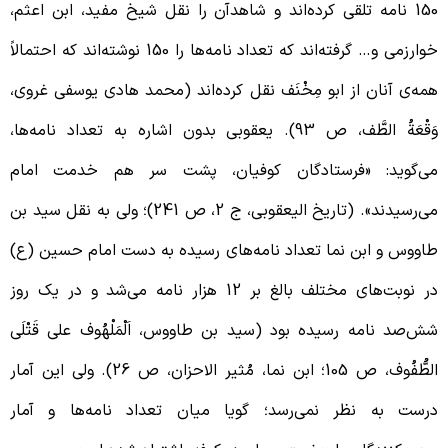
150 نامه تلقی کرده‌اند و شاهدآن را نقل شیخ مفید، ابن اعثم،
خوارزمی و… گرفته‌اند که تعداد نامه‌ها را 150 نوشته‌اند که احتمالاً
مه‌ی ‌آنان از ابو مِخْنَف نقل کرده‌اند (محمد هادی یوسفی غروی،
وَقْعَةُ الطَّف، ص 93). یعقوبی بدون اشاره به تعداد نامه‌ها،
ی‌گوید: «فرستادگان کوفیان، پشت سر هم خدمت امام
می‌رسیدند». (تاریخ الیعقوبی، ج 2، ص 241)؛ ولی به نقل سید بن
اووس و ابن نما تعداد نامه‌های رسیده به دست امام حسین (ع)
در نوبت‌های مختلف بالغ بر 12 هزار نامه می‌شد و در یک روز
ش‌صد نامه رسیده بود (سید بن طاووس، اَلْمَلْهُوف علی قَتْلَی
الطُّفُوف، ص 105؛ ابن نما، مُثیر الاحزان، ص 26). ولی این آمار
رست به نظر نمی‌رسد؛ گویا میان تعداد نامه‌ها و آمار