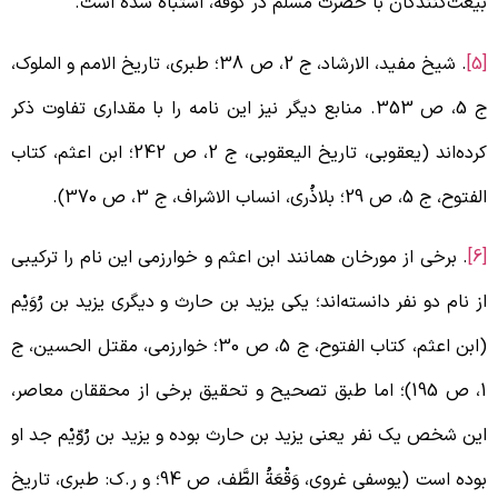
یعت‌کنندگان با حضرت مسلم در کوفه، اشتباه شده است.
. شیخ مفید، الارشاد، ج 2، ص 38؛ طبری، تاریخ الامم و الملوک،
ج 5، ص 353. منابع دیگر نیز این نامه را با مقداری تفاوت ذکر
کرده‌اند (یعقوبی، تاریخ الیعقوبی، ج 2، ص 242؛ ابن اعثم، کتاب
توح، ج 5، ص 29؛ بلاذُری، انساب الاشراف، ج 3، ص 370).
. برخی از مورخان همانند ابن اعثم و خوارزمی این نام را ترکیبی
ز نام دو نفر دانسته‌اند؛ یکی یزید بن حارث و دیگری یزید بن رُوَیْم
(ابن اعثم، کتاب الفتوح، ج 5، ص 30؛ خوارزمی، مقتل الحسین، ج
1، ص 195)؛ اما طبق تصحیح و تحقیق برخی از محققان معاصر،
ین شخص یک نفر یعنی یزید بن حارث بوده و یزید بن رُوّیْم جد او
بوده است (یوسفی غروی، وَقْعَةُ الطَّف، ص 94؛ و ر.ک: طبری، تاریخ