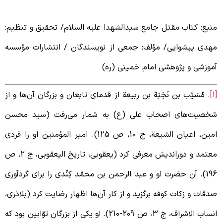
نبع: کتاب مقتل جامع سیدالشهدا علیه السلام/ تحقیق و تنظیم:
هدی پیشوایی/ مؤلف: جمعی از نویسندگان / انتشارات مؤسسه
موزشی و پژوهشی امام خمینی (ره)
. مُسَیَّب بن نَجَبَة بن ربیعة از قدمای تابعان و بزرگان آن‌ها و از
خصیت‌های اصحاب علی (ع) به شمار می‌رفت (سید محسن
امین، اعیان الشیعة، ج 10، ص 125). امیر المؤمنین او را فردی
معتمد و دوراندیش معرفی کرد (یعقوبی، تاریخ الیعقوبی، ج 2، ص
196). آن حضرت او و عبد الرحمن بن محمّد کِنْدی را برای گردآوری
دقات و زکات کوفه برگزید و از کار آن‌ها اظهار رضایت کرد (بلاذری،
انساب الاشراف، ج 3، ص 209-210). او یکی از بزرگان توّابین بود که