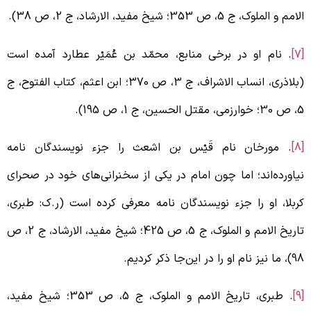
امم و الملوک، ج 5، ص 353؛ شیخ مفید، الارشاد، ج 2، ص 38).
. نام او در برخی منابع، محمّد بن عُمَیْر عطارد آمده است
(بلاذری، انساب الاشراف، ج 3، ص 370؛ ابن اعثم، کتاب الفتوح، ج
زمی، مقتل الحسین، ج 1، ص 195).
. مورخان نام قَیْس بن اشعث را جزء نویسندگان نامه
یاورده‌اند؛ اما چون امام در یکی از سخنرانی‌های خود در صحرای
ربلا، او را جزء نویسندگان نامه معرفی کرده است (ر.ک: طبری،
تاریخ الامم و الملوک، ج 5، ص 425؛ شیخ مفید، الارشاد، ج 2، ص
 نیز نام او را در این‌جا ذکر کردیم.
. طبری، تاریخ الامم و الملوک، ج 5، ص 353؛ شیخ مفید،