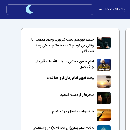
یادداشت ها
جلسه نوزدهم بحث ضرورت وجود مذهب؛ یا
وقتی می گوییم شیعه هستیم، یعنی چه؟ –
شب قدر
امام حسن مجتبی صلوات الله علیه قهرمان
جنگ جمل
وقت ظهور امام زمان ارواحنا فداه
سحرها را از دست ندهید
باید مواظب اعمال خود باشیم
حُجّت امام زمان(ارواحنا فداه) در جامعه در