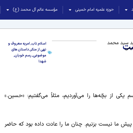
حوزه علمیه امام خمینی
مؤسسه عالم آل محمد (ع)
 سید محمد
شت
اسلام ناب
,
امربه معروف و
هیمی
نهی از منکر
,
داستان های
موضوعی
,
رسم خوبان
,
شهدا
ی از بچّه‌ها را می‌آوردیم، مثلاً می‌گفتیم: «حسین.»
یش ما نیست بزنیم. چنان ما را عادت داده بود که حاضر