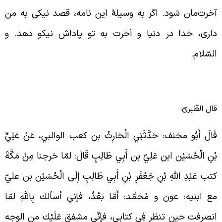
خرت‌مان شود. اگر به وسیلۀ این نامه، قصد نیکی به من
اری، خدا در دنیا و آخرت به تو پاداش نیکو دهد. و
لسّلام.
ال الطّبریّ:
َالَ أَبُو مخنف: حَدَّثَنِي
الْحَارِثُ بن كعب الوالبي، عَنْ عَلِيِّ
ْنِ الْحُسَيْن ابن عَلِيّ بن أَبِي طَالِبٍ قَالَ: لمّا خرجنا مِنْ مَكَّةَ
تب عَبْدِ اللَّهِ بْنِ جَعْفَرِ بْنِ أَبِي طَالِبٍ إِلَى الْحُسَيْن بن عليّ
ع ابنيه: عون و مُحَمَّد: أَمَّا بَعْدُ، فإني أسألك بِاللَّهِ لمّا
نصرفت حين تنظر فِي كتابي، فإنّي مشفق عَلَيْك من الوجه