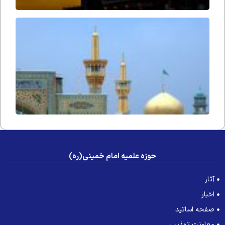
آوازِ
التجا
حوزه علمیه امام خمینی(ره)
آثار
اخبار
صفحه اساتید
معاونت تهذیب