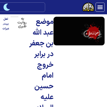
به
موضع
اهل
روایت
بیت
,
طبری
عبرات
عبد الله
بن جعفر
در برابر
خروج
امام
حسین
علیه