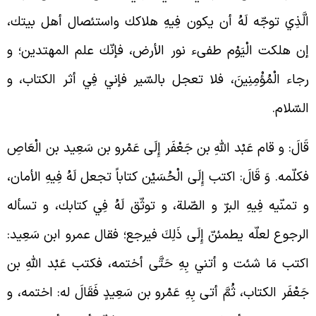
لَّذِي توجّه لَهُ أن يكون فِيهِ هلاكك واستئصال أهل بيتك،
ن هلكت الْيَوْم طفیء نور الأرض، فإنّك علم المهتدين؛ و
جاء الْمُؤْمِنِينَ، فلا تعجل
بالسّير فإني فِي أثر الكتاب، و
لسّلام.
َالَ: و قام عَبْد اللَّهِ بن جَعْفَر إِلَى عَمْرو بن سَعِيد بن الْعَاصِ
كلّمه. وَ قَالَ: اكتب إِلَى الْحُسَيْن كتاباً تجعل لَهُ فِيهِ الأمان،
 تمنّيه فِيهِ البرّ و الصّلة، و توثّق لَهُ فِي كتابك، و تسأله
لرجوع لعلّه يطمئنّ إِلَى ذَلِكَ فيرجع؛ فقال عمرو ابن سَعِيد:
كتب مَا شئت و أتني بِهِ حَتَّى أختمه، فكتب عَبْد اللَّهِ بن
َعْفَر الكتاب، ثُمَّ أتى بِهِ عَمْرو بن سَعِيدٍ فَقَالَ له: اختمه، و