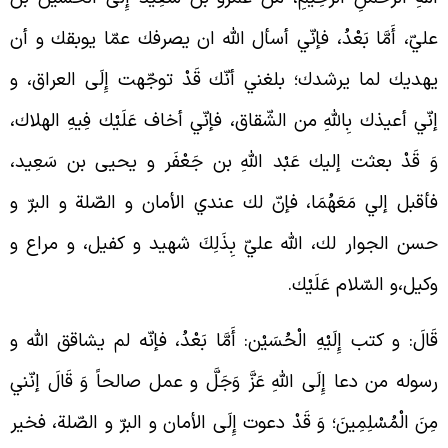
ليّ، أَمَّا بَعْدُ، فإنّي أسأل الله ان يصرفك عمّا يوبقك و أن
هديك لما يرشدك؛ بلغني أنّك قَدْ توجّهت إِلَى العراق، و
نّي أعيذك بِاللَّهِ من الشّقاق، فإنّي أخاف عَلَيْك فِيهِ الهلاك،
َ قَدْ بعثت إليك عَبْد اللَّهِ بن جَعْفَر و يحيى بن سَعِيد،
أقبل إلي مَعَهُمَا، فإنّ لك عندي الأمان و الصّلة و البرّ و
سن الجوار لك، اللَّه عليّ بِذَلِكَ شهيد و كفيل، و مراع و
كيل،و السّلام عَلَيْك.
َالَ: و كتب إِلَيْهِ الْحُسَيْن: أَمَّا بَعْدُ، فإنّه لم يشاقق اللَّه و
سوله من دعا إِلَى اللَّهِ عَزَّ وَجَلَّ و عمل صالحاً وَ قَالَ إنّني
ِنَ الْمُسْلِمِينَ؛ وَ قَدْ دعوت إِلَى الأمان و البرّ و الصّلة، فخير