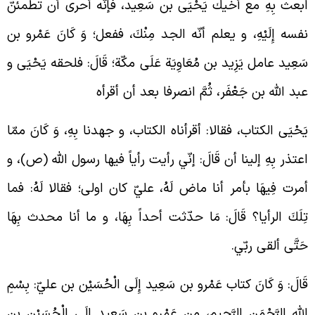
بعث بِهِ مع أخيك يَحْيَى بن سَعِيد، فإنّه أحرى أن تطمئنّ
فسه إِلَيْهِ، و يعلم أنّه الجد مِنْكَ، ففعل؛ وَ كَانَ عَمْرو بن
َعِيد عامل يَزِيد بن مُعَاوِيَة عَلَى مكّة؛ قَالَ: فلحقه يَحْيَى و
بد اللَّه بن جَعْفَر، ثُمَّ انصرفا بعد أن أقرأه
َحْيَى الكتاب، فقالا: أقرأناه الكتاب، و جهدنا بِهِ، وَ كَانَ ممّا
عتذر بِهِ إلينا أن قَالَ: إنّي رأيت رأياً فيها رسول الله (ص)، و
مرت فِيهَا بأمر أنا ماض لَهُ، عليّ كان اولى؛ فقالا لَهُ: فما
ِلَكَ الرأيا؟ قَالَ: مَا حدّثت أحداً بِهَا، و ما أنا محدث بِهَا
َتَّى ألقى ربّي.
َالَ: وَ كَانَ كتاب عَمْرو بن سَعِيد إِلَى الْحُسَيْن بن عليّ: بِسْمِ
للَّهِ الرَّحْمَنِ الرَّحِيمِ، من عَمْرو بن سَعِيد إِلَى الْحُسَيْن بن