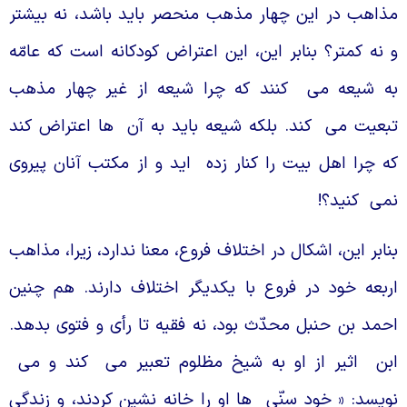
ذاهب در اين چهار مذهب منحصر بايد باشد، نه بيشتر
 نه كمتر؟ بنابر اين، اين اعتراض كودكانه است كه عامّه
ه شيعه مى
كنند كه چرا شيعه از غير چهار مذهب
بعيت مى
كند. بلكه شيعه بايد به آن
ها اعتراض كند
ه چرا اهل بيت را كنار زده
ايد و از مكتب آنان پيروى
مى
كنيد؟!
نابر اين، اشكال در اختلاف فروع، معنا ندارد، زيرا، مذاهب
ربعه خود در فروع با يكديگر اختلاف دارند. هم چنين
حمد بن حنبل محدّث بود، نه فقيه تا رأى و فتوى بدهد.
بن
اثير از او به شيخ مظلوم تعبير مى
كند و مى
ويسد: « خود سنّى
ها او را خانه نشين كردند، و زندگى