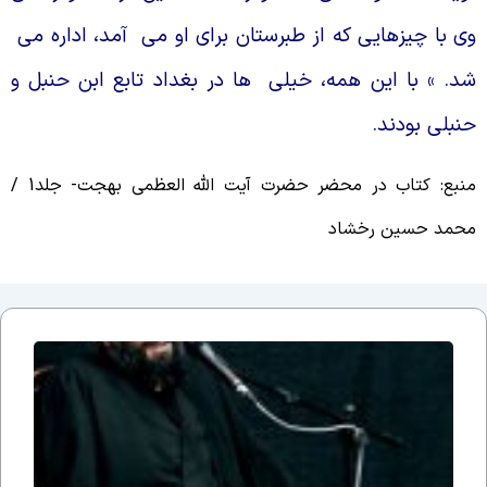
ى با چيزهايى كه از طبرستان براى او مى
آمد، اداره مى
د. » با اين همه، خيلى
ها در بغداد تابع ابن حنبل و
نبلى بودند.
منبع: کتاب در محضر حضرت آیت الله العظمی بهجت- جلد1 /
حمد حسین رخشاد
جلسه
نوزدهم
بحث
ضرورت
وجود
مذهب؛
یا وقتی