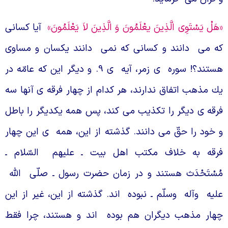
هَلْ يَسْتَوِى الَّذِينَ يعْلَمُونَ وَ الَّذِينَ لاَ يَعْلَمُونَ»
آيا كسانى
ه مى
دانند و كسانى كه نمى
دانند يكسان و مساوى
ستند؟! سوره
ى زمر، آيه
ى 9. و ديگر اين كه عامّه در
ك مذهب اتفاق ندارند، هر كدام از چهار فرقه
ى آنها سه
رقه
ى ديگر را تكذيب مى كند، پس همه يكديگر را باطل
 خود را حقّ مى
دانند. گذشته از اين، همه
ى اين چهار
رقه به خلاف مكتب اهل بيت ـ عليهم
السّلام ـ
ُسْتَحْدَث هستند و در زمان حضرت رسول ـ صلّى
اللّه
ليه
وآله
وسلّم ـ نبوده
اند. گذشته از اين، غير از اين
هار مذهب ديگران هم بوده
اند و هستند، چرا فقط