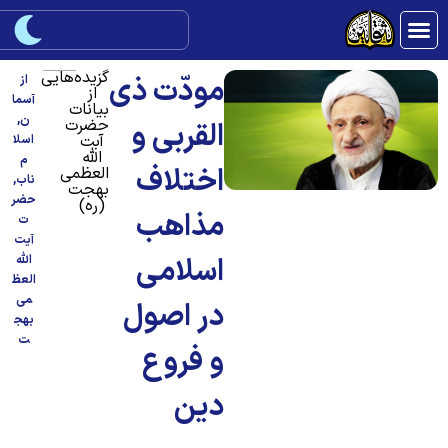
گزیده‌هایی
مودّت ذى
از
از
آسما
بیانات
ن
,
حضرت
القربى و
آبت
اسلا
الله
م
اختلاف
العظمی
ناب
,
بهجت
حضر
(ره)
مذاهب
ت
آیت
اسلامى
الله
العظ
می
در اصول
بهج
ت
و فروع
دين