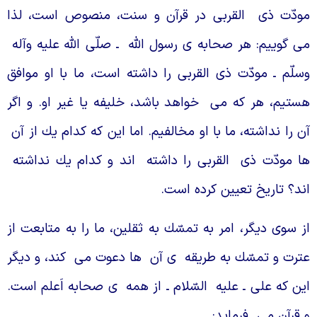
ودّت ذى
القربى در قرآن و سنت، منصوص است، لذا
ى
گوييم: هر صحابه
ى رسول اللّه
ـ صلّى اللّه
عليه وآله
سلّم ـ مودّت ذى القربى را داشته است، ما با او موافق
ستيم، هر كه مى
خواهد باشد، خليفه يا غير او. و اگر
ن را نداشته، ما با او مخالفيم. اما اين كه كدام يك از آن
ا مودّت ذى
القربى را داشته
اند و كدام يك نداشته
ند؟ تاريخ تعيين كرده است.
ز سوى ديگر، امر به تمسّك به ثقلين، ما را به متابعت از
ترت و تمسّك به طريقه
ى آن
ها دعوت مى
كند، و ديگر
ين كه على ـ عليه
السّلام ـ از همه
ى صحابه اَعلم است.
 قرآن مى
فرمايد: