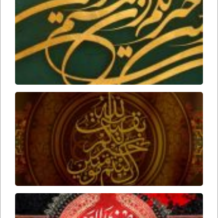
عقلی
بر زنده
بودن
امام
زمان
ارواحنا
فداه
عوامل
ظهور
امام
زمان
ارواحنا
فداه
برخورد
امام
حسین