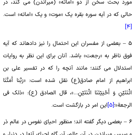
ورد بحث سخن از دو «اماته» (میراندن) مى کند، در
الى که در آیه سوره بقره یک «موت» و یک «اماته» است.
[
5 – بعضى از مفسران این احتمال را نیز داده‏اند که آیه
وق ناظر به «رجعت» باشد. آنان برای این نظر به روایات
ستدلال می کنند؛ مانند آنچه را که در تفسیر علی بن
براهیم از امام صادق(ع) نقل شده است: «رَبَّنا أَمَتَّنَا
ثْنَتَیْنِ وَ أَحْیَیْتَنَا اثْنَتَیْنِ…‏»، قال الصادق (ع): «ذلک فی
لرجعة»؛
[5]
این امر در بازگشت است.
6 – بعضى دیگر گفته‏ اند؛ منظور احیاى نفوس در عالم ذر
 سپس میراندن در آن عالم، آن گاه احیاى آنها در دنیا، و