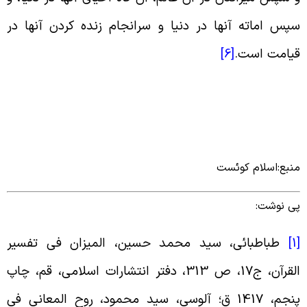
پس اماته آنها در دنیا و سرانجام زنده کردن آنها در
یامت است.
[6]
نبع:اسلام کوئست
ی نوشت:
[
طباطبائى، سید محمد حسین، المیزان فى تفسیر
القرآن، ج‏17، ص 313، دفتر انتشارات اسلامى، قم، چاپ
پنجم، 1417 ق؛ آلوسی، سید محمود، روح المعانى فی