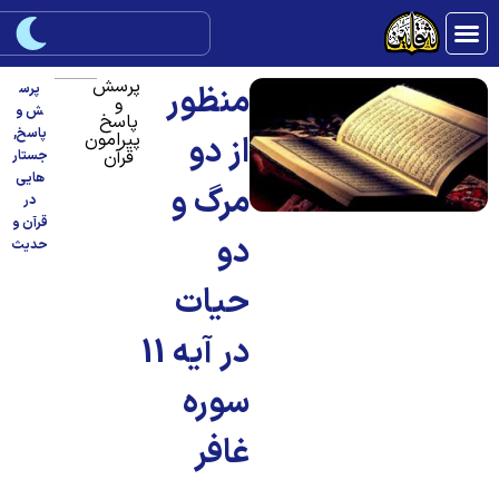
پرسش
منظور
پرس
و
ش و
پاسخ
پاسخ
,
پیرامون
از دو
قرآن
جستار
هایی
مرگ و
در
قرآن و
دو
حدیث
حیات
در آیه 11
سوره
غافر