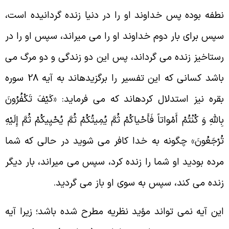
طفه بوده پس خداوند او را در دنیا زنده گردانیده است،
پس براى بار دوم خداوند او را مى‏ میراند، سپس او را در
ستاخیز زنده مى ‏گرداند، پس این دو زندگى و دو مرگ مى
‏باشد کسانى که این تفسیر را برگزیده‏اند به آیه 28 سوره
قره نیز استدلال کرده‏اند که مى فرماید: «کَیْفَ تَکْفُرُونَ
ِاللَّهِ وَ کُنْتُمْ أَمْواتاً فَأَحْیاکُمْ ثُمَّ یُمِیتُکُمْ ثُمَّ یُحْیِیکُمْ ثُمَّ إِلَیْهِ
ُرْجَعُونَ» چگونه به خدا کافر مى ‏شوید در حالى که شما
رده بودید او شما را زنده کرد، سپس مى‏ میراند، بار دیگر
نده مى‏ کند، سپس به سوى او باز مى ‏گردید.
ین آیه نمی تواند مؤید نظریه مطرح شده باشد؛ زیرا آیه