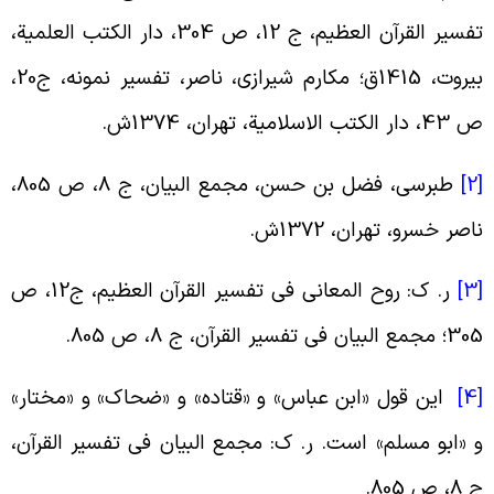
تفسیر القرآن العظیم، ج 12، ص 304، دار الکتب العلمیة،
بیروت، 1415ق؛ مکارم شیرازی، ناصر، تفسیر نمونه، ج‏20،
، دار الکتب الاسلامیة، تهران، 1374ش.
[
طبرسی، فضل بن حسن، مجمع البیان، ج 8، ص 805،
اصر خسرو، تهران، 1372ش.
[
ر. ک: روح المعانی فی تفسیر القرآن العظیم، ج‏12، ص
مجمع البیان فی تفسیر القرآن، ج 8، ص 805.
[
این قول «ابن عباس» و «قتاده» و «ضحاک» و «مختار»
 «ابو مسلم» است. ر. ک: مجمع البیان فی تفسیر القرآن،
8، ص 805.