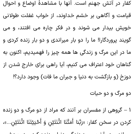
فار در آتش جهنم است. آنها با مشاهدۀ اوضاع و احوال
یامت و آگاهى بر خشم خداوند، از خواب غفلت طولانى
ویش بیدار مى ‏شوند و در فکر چاره مى ‏افتند، و مى
گویند پروردگارا! ما را دو بار میراندى و دو بار زنده کردى و
ا در این مرگ و زندگی ها همه چیز را فهمیدیم، اکنون به
ناهان خود اعتراف مى ‏کنیم، آیا راهى براى خارج شدن از
وزخ (و بازگشت به دنیا و جبران ما فات) وجود دارد؟!
و مرگ و دو حیات
1 – گروهی از مفسران بر آنند که مراد از دو مرگ و دو زنده
ردن در سخن کفار: «رَبَّنا أَمَتَّنَا اثْنَتَیْنِ وَ أَحْیَیْتَنَا اثْنَتَیْنِ…»،