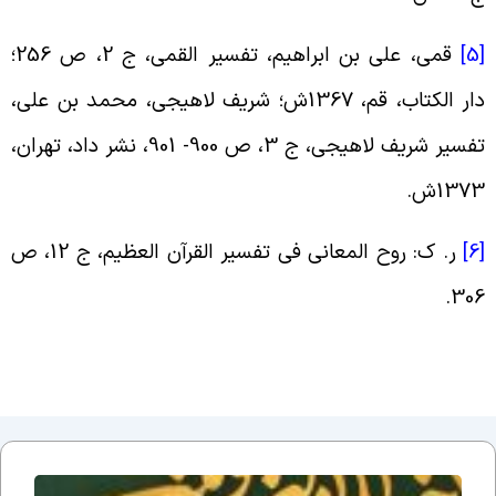
[
قمی، علی بن ابراهیم، تفسیر القمی، ج ‏2، ص 256؛
دار الکتاب، قم، 1367ش؛ شریف لاهیجی، محمد بن علی،
تفسیر شریف لاهیجی، ج ‏3، ص 900- 901، نشر داد، تهران،
137ش.
[
ر. ک: روح المعانی فی تفسیر القرآن العظیم، ج ‏12، ص
306
دلایل