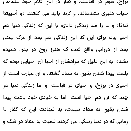
رزخ، سوم در قیامت، و کفار در این کلام خود متعرض
یات دنیوى نشده‏اند، و گرنه ‏باید می گفتند: «و أحییتنا
لاثا» و ما را سه زندگى دادى، با این که زندگى دنیا هم
حیا بود، براى این که این زندگى هم بعد از مرگ یعنى
عد از دورانى واقع شده که هنوز روح در بدن دمیده
شده؛ به این دلیل که مرادشان از احیا آن احیایى بوده که
اعث پیدا شدن یقین به معاد گشته، و آن عبارت است از
حیاى در برزخ، و احیاى در قیامت. و اما زندگى دنیا هر
ند که آن هم احیا است، اما به خودى خود باعث پیدا
دن یقین به معاد نیست، به شهادت این که کفار تا
مانی که در دنیا زندگی می کردند نسبت به معاد در شک و