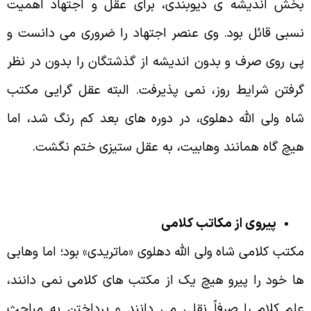
خش اندیشه ی دیوبندی، برای عقل و اجتهاد اهمیت
سبی قائل بود. وی عنصر اجتهاد را ضروری می دانست و
ی روی صرف و بدون اندیشه از گذشتگان را بدون در نظر
رفتن شرایط روز، نمی پذیرفت. البته عقل گرایی مکتب
اه ولی الله دهلوی، در دوره های بعد کم رنگ شد، اما
یچ گاه همانند وهابیت، به عقل ستیزی ختم نگشت.
پیروی از مکاتب کلامی
کتب
کلامی
شاه
ولی
الله
دهلوی
«
ماتریدی
»
بود؛
اما
وهابی
ا
خود
را
پیرو
هیچ
یک
از
مکتب
های
کلامی
نمی
دانند،
لم
کلام
را
صرفاً
نقلی می دانند و پرداختن به مباحث