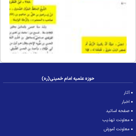
جوز
استغاث
– ذهبی
حوزه علمیه امام خمینی(ره)
آثار
اخبار
صفحه اساتید
معاونت تهذیب
معاونت آموزش