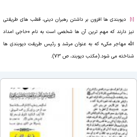
دیوبندی ها افزون بر داشتن رهبران دینی، قطب های طریقتی
یز دارند که مهم ترین آن ها شخصی است به نام «حاجی امداد
لله مهاجر مکی» که به عنوان مرشد و رئیس طریقت دیوبندی ها
ناخته می شود.(مکتب دیوبند، ص 73).
ادله
جواز
استغاث
–
سیوطی