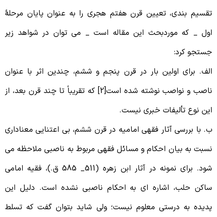
قسیم بندی، تعیین قرن هفتم هجری را به عنوان پایان مرحلۀ
ول _ که موردبحث این مقاله است _ می توان در شواهد زیر
ستجو کرد:
لف. برای اولین بار در قرن پنجم و ششم، چندین اثر با عنوان
ناصب و نواصب نوشته شده است[2] که تقریباً تا چند قرن بعد، از
ین نوع تألیفات خبری نیست.
. با بررسی آثار فقهی امامیه در قرن ششم، بی اعتنایی معناداری
سبت به بیان احکام و مسائل فقهی مربوط به ناصبی ملاحظه می
شود. برای نمونه در آثار ابن زهره (511_ 585 ق.)، فقیه امامی
اکن حلب، اشاره ای به احکام ناصبی نشده است. دلیل این
دیده به درستی معلوم نیست؛ ولی شاید بتوان گفت که تسلط