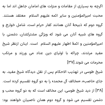
گرچه به بسیاری از مقامات و منزلت های امامان جاهل اند اما به
حبت امیرالمؤمنین و سایر ائمه علیهم السلام معتقد هستند.
روه دوم که ذبیحۀ آنان همانند کفار حرام است، شامل خوارج و
روه های شبیه آنان می شود که ویژگی مشترکشان، دشمنی با
میرالمؤمنین و ائمۀ اطهار علیهم السلام است. اینان ازنظر شیخ
فید مرتدند، چراکه با اولیای دین عناد می ورزند و مرتکب
حرمات می شوند.[37]
یخ طوسی در تهذیب الاحکام پس از نقل دیدگاه شیخ مفید، به
ای «ناصب»، «مخالف آل محمد» را به دو گروه تقسیم کرده است.
[38] از دید شیخ طوسی، این مخالف است که به دو گروه محب و
شمن تقسیم می شود و گروه دوم همان ناصبیان خواهند بود؛