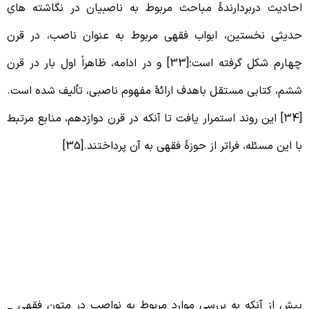
حادیث دربردارندۀ مباحث مربوط به ناصبیان در نگاشته های
دیثی نخستین، ابواب فقهی مربوط به عنوان ناصب، در قرن
چهارم شکل گرفته است؛[33] و در ادامه، ظاهراً اول بار در قرن
شم، کتابی مستقل باهدف ارائۀ مفهوم ناصبی، تألیف شده است.
[34] این روند استمرار یافت تا آنکه در قرن دوازدهم، منابع مرتبط
ا این مسئله، فراتر از حوزۀ فقهی به آن پرداختند.[35]
6 – تفکیک مصادیق ناصبی از غیر
اصبی، از دیدگاه بزرگان امامیه
یش از آنکه به بررسی موارد مربوط به نواصب در متون فقهی _