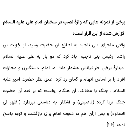
رخی از نمونه هایی که واژۀ نصب در سخنان امام علی علیه السلام
زارش شده از این قرار است:
قتی ماجرای بنی ناجیه به اطلاع آن حضرت رسید، از خِرّیت بن
اشد، رئیس بنی ناجیه، یاد کرد که دو بار به علی علیه السلام
ربارۀ برخی اطرافیانش هشدار داد؛ اما امام، دستگیری و مجازات
فراد را بر اساس اتهام و گمان رد کرد. طبق نظر حضرت امیر علیه
لسلام ، جنگ با مخالف، آن هنگام رواست که بر ضد آن حضرت
نگ برپا کرده (ناصبنی) و آشکارا به دشمنی بپردازد (اظهر لی
لعداوة) و پس ازآن هم به دعوت امام برای بازگشت و توبه پاسخ
دهد.[26]