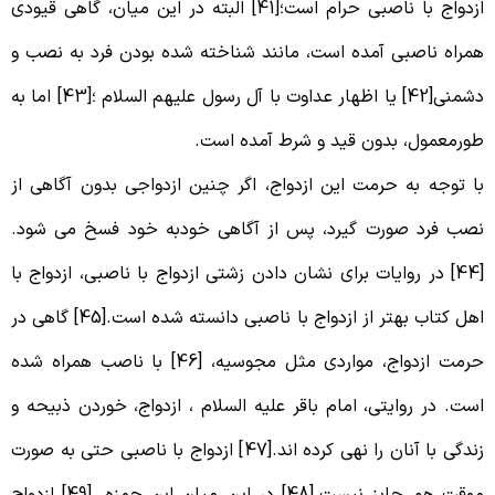
ازدواج با ناصبی حرام است؛[41] البته در این میان، گاهی قیودی
مراه ناصبی آمده است، مانند شناخته شده بودن فرد به نصب و
دشمنی[42] یا اظهار عداوت با آل رسول علیهم السلام ؛[43] اما به
ورمعمول، بدون قید و شرط آمده است.
ا توجه به حرمت این ازدواج، اگر چنین ازدواجی بدون آگاهی از
صب فرد صورت گیرد، پس از آگاهی خودبه خود فسخ می شود.
[44] در روایات برای نشان دادن زشتی ازدواج با ناصبی، ازدواج با
اهل کتاب بهتر از ازدواج با ناصبی دانسته شده است.[45] گاهی در
حرمت ازدواج، مواردی مثل مجوسیه، [46] با ناصب همراه شده
ست. در روایتی، امام باقر علیه السلام ، ازدواج، خوردن ذبیحه و
زندگی با آنان را نهی کرده اند.[47] ازدواج با ناصبی حتی به صورت