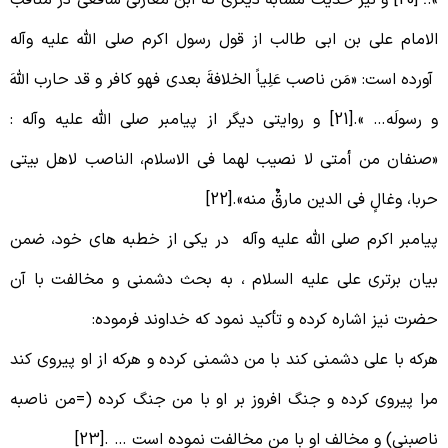
لامام علی بن ابی طالب از قول رسول اکرم صلی الله علیه وآله
ورده است: «مَن ناصب عَلِیاً الخلافةَ بعدی فهو کافر و قد حارب اللهَ
و رسولَه… ».[21] و روایتی دیگر از پیامبر صلی الله علیه وآله :
صنفان من أمتی لا نصیب لهما فی الاسلام، الناصب لاهل بیتی
ربا، وغالٍ فی الدین مارقٌ منه».[22]
یامبر اکرم صلی الله علیه وآله در یکی از خطبه های خود، ضمن
یان برتری علی علیه السلام ، به بحث دشمنی و مخالفت با آن
ضرت نیز اشاره کرده و تأکید نمود که خداوند فرموده:
رکه با علی دشمنی کند با من دشمنی کرده و هرکه از او پیروی کند
را پیروی کرده و جنگ افروز بر او با من جنگ کرده (=من ناصبه
اصبنی) و مخالف او با من مخالفت نموده است … .[23]