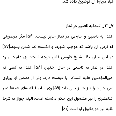
بلاً دربارۀ آن توضیح داده شد.
دا به ناصبی در نماز
اقتدا به ناصبی و خارجی در نماز جایز نیست، [56] مگر درصورتی
که ترس آن باشد که موجب شهرت و انگشت نما شدن بشود.[57]
ر این میان نظر شیخ طوسی قابل توجه است؛ وی علاوه بر رد
اقتدا در نماز به ناصبی در حال اختیار، [58] اقتدا به کسی که
میرالمؤمنین علیه السلام را دوست دارد، ولی از دشمن او بیزاری
نمی جوید را نیز جایز نمی داند.[59] وی سایر فرقه های شیعۀ غیر
ثناعشری را نیز مشمول این حکم دانسته است؛ البته جواز به شرط
قیه نیز موردقبول او است.[60]