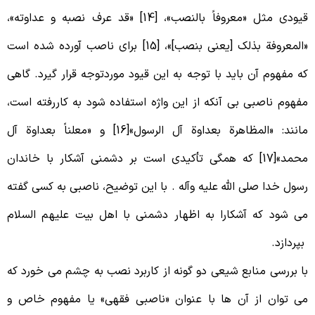
قیودی مثل «معروفاً بالنصب»، [14] «قد عرف نصبه و عداوته»،
«المعروفة بذلک [یعنی بنصب]»، [15] برای ناصب آورده شده است
ه مفهوم آن باید با توجه به این قیود موردتوجه قرار گیرد. گاهی
فهوم ناصبی بی آنکه از این واژه استفاده شود به کاررفته است،
مانند: «المظاهرة بعداوة آل الرسول»[16] و «معلناً بعداوة آل
محمد»[17] که همگی تأکیدی است بر دشمنی آشکار با خاندان
سول خدا صلی الله علیه وآله . با این توضیح، ناصبی به کسی گفته
ی شود که آشکارا به اظهار دشمنی با اهل بیت علیهم السلام
پردازد.
ا بررسی منابع شیعی دو گونه از کاربرد نصب به چشم می خورد که
ی توان از آن ها با عنوان «ناصبی فقهی» یا مفهوم خاص و