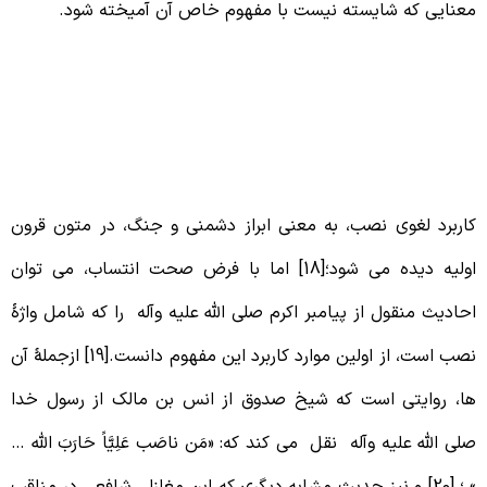
عنایی که شایسته نیست با مفهوم خاص آن آمیخته شود.
اربرد لغوی نصب در احادیث
اربرد لغوی نصب، به معنی ابراز دشمنی و جنگ، در متون قرون
اولیه دیده می شود؛[18] اما با فرض صحت انتساب، می توان
حادیث منقول از پیامبر اکرم صلی الله علیه وآله را که شامل واژۀ
نصب است، از اولین موارد کاربرد این مفهوم دانست.[19] ازجملۀ آن
ا، روایتی است که شیخ صدوق از انس بن مالک از رسول خدا
لی الله علیه وآله نقل می کند که: «مَن ناصَب عَلِيَّاً حَارَبَ الله …
».؛ [20] و نیز حدیث مشابه دیگری که ابن مغازلی شافعی در مناقب