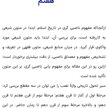
هفتم
طرح مسئله
زآنجاکه مفهوم ناصبی گری در تاریخ اسلام، ابتدا در متون شیعی
ه کاررفته است، برای بررسی آن، ابتدا باید متون شیعی مورد
اکاوی قرار گیرد. در میان منابع شیعی، متون فقهی در تعریف و
شخیص مفهوم و مصداق ناصبی، از دقت بیشتری برخوردار است؛
زاین رو در این مقاله برای مفهوم یابی ناصبی گری، بر این متون
أکید شده است.
یر تحول تاریخی واژۀ نصب را می توان در سه مقطع بررسی کرد:
رحلۀ اول از آغاز تا قرن هفتم؛ مرحلۀ دوم از قرن هفتم تا قرن
هم؛ و بالاخره مرحلۀ سوم از قرن دهم تا زمان حاضر. در این