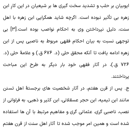
یوبیان بر حلب و تشدید سخت گیری ها بر شیعیان در این کارِ ابن
هره بی تأثیر نبوده است. اگرچه شاید همگرایی ابن زهره با اهل
سنت، دلیل نپرداختن وی به احکام نواصب بوده است.[3] بی
وجهی نسبت به بیان احکام فقهی مربوط به ناصبی پس از ابن
زهره ادامه یافت تا آنکه محقق حلی (د. 676 ق.) و علامۀ حلی (د.
726 ق.)، در آثار فقهی خود بار دیگر به طرح این مباحث
رداختند.
. پس از قرن هفتم، در آثار شخصیت های برجستۀ اهل تسنن
انند ابن تیمیه، ابن حجر عسقلانی، ابن کثیر و ذهبی، به فراوانی از
صب، ناصبی گری، عثمانی گری و مفاهیم مرتبط با آن ها استفاده
ده است و همین امر موجب شده تا آثار اهل سنت از قرن هفتم