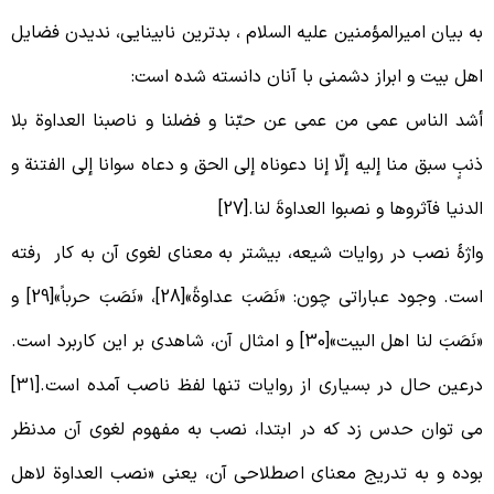
ه بیان امیرالمؤمنین علیه السلام ، بدترین نابینایی، ندیدن فضایل
هل بیت و ابراز دشمنی با آنان دانسته شده است:
شد الناس عمی من عمی عن حبّنا و فضلنا و ناصبنا العداوة بلا
نبٍ سبق منا إلیه إلّا إنا دعوناه إلی الحق و دعاه سوانا إلی الفتنة و
لدنیا فآثروها و نصبوا العداوةَ لنا.[27]
اژۀ نصب در روایات شیعه، بیشتر به معنای لغوی آن به کار رفته
است. وجود عباراتی چون: «نَصَبَ عداوةً»[28]، «نَصَبَ حرباً»[29] و
«نَصَبَ لنا اهل البیت»[30] و امثال آن، شاهدی بر این کاربرد است.
درعین حال در بسیاری از روایات تنها لفظ ناصب آمده است.[31]
ی توان حدس زد که در ابتدا، نصب به مفهوم لغوی آن مدنظر
وده و به تدریج معنای اصطلاحی آن، یعنی «نصب العداوة لاهل