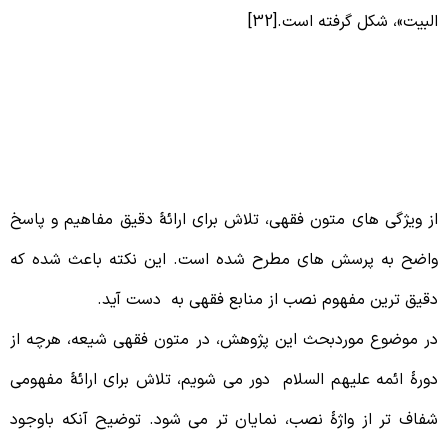
لبیت»، شکل گرفته است.[32]
– نصب در م
تون فقهی
ز ویژگی های متون فقهی، تلاش برای ارائۀ دقیق مفاهیم و پاسخ
اضح به پرسش های مطرح شده است. این نکته باعث شده که
قیق ترین مفهوم نصب از منابع فقهی به دست آید.
ر موضوع موردبحث این پژوهش، در متون فقهی شیعه، هرچه از
ورۀ ائمه علیهم السلام دور می شویم، تلاش برای ارائۀ مفهومی
فاف تر از واژۀ نصب، نمایان تر می شود. توضیح آنکه باوجود