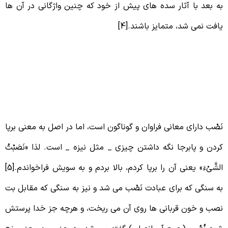
ه بعد با آثار سده های پیش از خود که چنین واژگانی در آن ها
افت نمی شد، متمایز باشند.[4]
صب در لغت و اصطلاح
َصْب دارای معانی فراوان و گوناگون است، اما در اصل به معنی برپا
ردن و پابرجا نگه داشتن چیزی _ مثل نیزه _ است. لذا «نَصَبْتُ
الشَّىْءَ» یعنی آن را برپا کردم، بالا بردم و به سویش فراخواندم.[5]
ه سنگی که برای عبادت نَصْب می شد و نیز به سنگی که مقابل بت
صب و خون قربانی ها روی آن می ریخت، و هرچه جز خدا پرستش