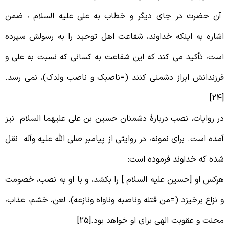
ن حضرت در جای دیگر و خطاب به علی علیه السلام ، ضمن
شاره به اینکه خداوند، شفاعت اهل توحید را به رسولش سپرده
ست، تأکید می کند که این شفاعت به کسانی که نسبت به علی و
رزندانش ابراز دشمنی کنند (=ناصبک و ناصب ولدک)، نمی رسد.
[
ر روایات، نصب دربارۀ دشمنان حسین بن علی علیهما السلام نیز
مده است. برای نمونه، در روایتی از پیامبر صلی الله علیه وآله نقل
ده که خداوند فرموده است:
رکس او [حسین علیه السلام ] را بکشد، و با او به نصب، خصومت
 نزاع برخیزد (=من قتله وناصبه وناواه ونازعه)، لعن، خشم، عذاب،
حنت و عقوبت الهی برای او خواهد بود.[25]