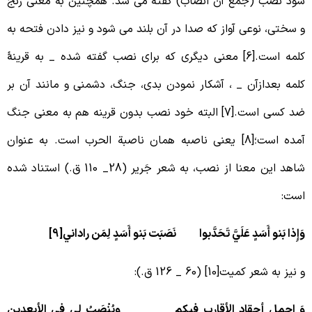
ود نُصُب (جمع آن انصاب) گفته می شد. همچنین به معنی رنج
 سختی، نوعی آواز که صدا در آن بلند می شود و نیز دادن فتحه به
کلمه است.[6] معنی دیگری که برای نصب گفته شده _ به قرینۀ
لمه بعدازآن _ ، آشکار نمودن بدی، جنگ، دشمنی و مانند آن بر
ضد کسی است.[7] البته خود نصب بدون قرینه هم به معنی جنگ
آمده است؛[8] یعنی ناصبه همان ناصبة الحرب است. به عنوان
شاهد این معنا از نصب، به شعر جَریر (28_ 110 ق.) استناد شده
ست:
َإِذا بَنو أَسَدٍ عَلَيَّ تَحَدَّبوا نَصَبَت بَنو أَسَدٍ لِمَن راداني[9]
 نیز به شعر کمیت[10] (60 _ 126 ق.):
َ احمل أحقاد الأقارب فيكم ويُنْصَبُ لي في الأبعدين