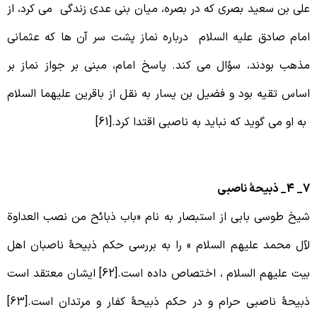
لی بن سعید بصری که در بصره، میان بنی عدی زندگی می کرد، از
مام صادق علیه السلام درباره نماز پشت سر آن ها که عثمانی
ذهب بودند، سؤال می کند. پاسخ امام، مبنی بر جواز نماز بر
ساس تقیه بود و فضیل بن یسار به نقل از باقرین علیهما السلام
ه او می گوید که نباید به ناصبی اقتدا کرد.[61]
ذبیحۀ ناصبی
یخ طوسی بابی از استبصار به نام «باب ذبائح من نصب العداوة
آل محمد علیهم السلام » را به بررسی حکم ذبیحۀ ناصبان اهل
بیت علیهم السلام ، اختصاص داده است.[62] ایشان معتقد است
ذبیحۀ ناصبی حرام و در حکم ذبیحۀ کفار و مرتدان است.[63]