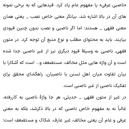
ناصبی عرفی» یا مفهوم عام یاد کرد. قیدهایی که به برخی نمونه
ای آن در بالا اشاره شد، بیانگر معنی خاص نصب _ یعنی همان
عنی فقهی _ هستند؛ اما اگر ناصبی و نصب بدون چنین قیودی
یایند، باید به محتوای مطلب و نوع منبع آن توجه کرد. در متون
قهی، ناصبی به وسیلۀ قیود دیگری نیز از غیر ناصبی جدا شده
ست و آن واژه هایی مثل مخالف، مستضعف و… است که آشکارا با
یان تفاوت میان اهل تسنن با ناصبیان، راهگشای محقق برای
فکیک ناصبی از غیر ناصبی است.
ر غیر از متون فقهی _ حدیثی، هر جا واژۀ ناصبی به کاررفته،
الباً نه به مفهوم خاص ناصبی که در بالا ذکرشد، بلکه به معنی
رفی و عام آن یعنی مخالف، غیر عارف، شکاک و مستضعف است؛