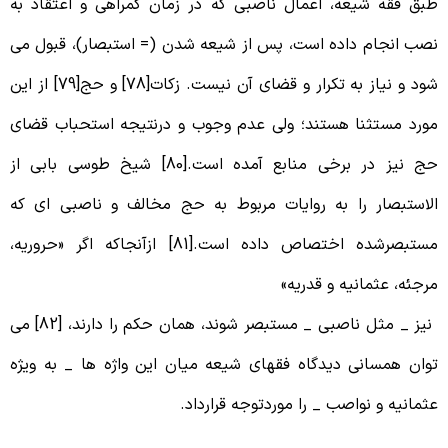
بق فقه شیعه، اعمال ناصبی که در زمان گمراهی و اعتقاد به
صب انجام داده است، پس از شیعه شدن (= استبصار)، قبول می
شود و نیاز به تکرار و قضای آن نیست. زکات[78] و حج[79] از این
ورد مستثنا هستند؛ ولی عدم وجوب و درنتیجه استحباب قضای
حج نیز در برخی منابع آمده است.[80] شیخ طوسی بابی از
لاستبصار را به روایات مربوط به حج مخالف و ناصبی ای که
مستبصرشده اختصاص داده است.[81] ازآنجاکه اگر «حروریه،
رجئه، عثمانیه و قدریه»
نیز _ مثل ناصبی _ مستبصر شوند، همان حکم را دارند، [82] می
وان همسانی دیدگاه فقهای شیعه میان این واژه ها _ به ویژه
ثمانیه و نواصب _ را موردتوجه قرارداد.