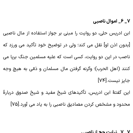
اموال ناصبی
بن ادریس حلی، دو روایت را مبنی بر جواز استفاده از مال ناصبی
بدون اذن او] نقل می کند؛ ولی در توضیح خود تأکید می ورزد که
اصب در این دو روایت، کسی است که علیه مسلمین جنگ برپا می
نند (اهل الحرب)؛ وگرنه گرفتن مال مسلمان و ذمّی به هیچ وجه
ایز نیست.[74]
ین گفتۀ ابن ادریس، تأکیدهای شیخ مفید و شیخ صدوق دربارۀ
حدود و مشخص کردن مصادیق ناصبی را به یاد می آورد.[75]
یابت حج از ناصبی