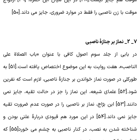
موقت هم جایز نیست.[48] در این میان ابن حمزه، [49] ازدواج
وقت با زن ناصبی را فقط در موارد ضروری، جایز می داند.[50]
از بر جنازۀ ناصبی
ر بابی از جلد سوم اصول کافی با عنوان «باب الصلاة علی
الناصب»، هفت روایت به این موضوع اختصاص یافته است.[51] به
ورکلی در صورت نماز خواندن بر جنازۀ ناصبی، لازم است که نفرین
شود.[52] علمای شیعه، این نماز را جز در حالت تقیه، جایز نمی
دانند.[53] ابن برّاج، نماز بر ناصبی را در صورت عدم ضرورت تقیه
جایز نمی داند.[54] در این مورد هم قیودی دربارۀ علنی بودن و
شناخته شدن به نصب، در کنار ناصبی به چشم می خورد[55] که