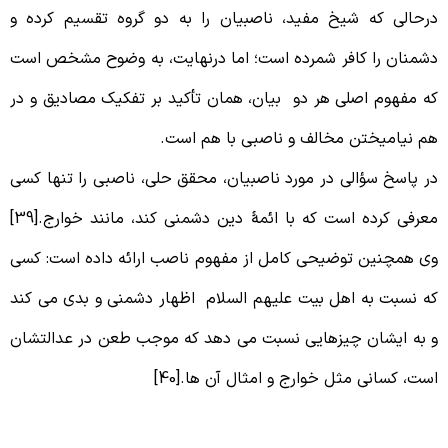
رحالی که شیخ مفید، ناصبیان را به دو گروه تقسیم کرده و
شمنان را کافر شمرده است؛ اما درنهایت، به وضوح مشخص است
ه مفهوم اصلی هر دو بیان، همان تأکید بر تفکیک مصادیق و در
م نیامیختن مخالف و ناصبی با هم است.
ر پاسخ سؤالی در مورد ناصبیان، محقق حلی، ناصبی را تنها کسی
معرفی کرده است که با ائمۀ دین دشمنی کند، مانند خوارج.[39]
ی همچنین توضیحی کامل از مفهوم ناصب ارائه داده است: کسی
ه نسبت به اهل بیت علیهم السلام اظهار دشمنی و بدی می کند
 به ایشان چیزهایی نسبت می دهد که موجب طعن در عدالتشان
ست، کسانی مثل خوارج و امثال آن ها.[40]