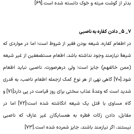
دتر از گوشت میته و خوک دانسته شده است.[69]
دن کفاره به ناصبی
ر اطعام کفاره، شیعه بودن فقیر از شروط است؛ اما در مواردی که
یعۀ نیازمند وجود نداشته باشد، اطعام مستضعفین از غیر شیعه
ممن خالفهم) جایز است؛ ولی درهرصورت، ناصبی نباید اطعام
شود.[70] گاهی نهی از هر نوع کمک ازجمله اطعام ناصب، به قدری
شدید است که وعدۀ عذاب سختی برای روز قیامت در پی دارد[71] و
گاه مساوی با قتل یک شیعه انگاشته شده است؛[72] اما در
قابل، دادن زکات فطره به همسایگان غیر عارف که ناصبی
یستند، اگر نیازمند باشند، جایز شمرده شده است.[73]