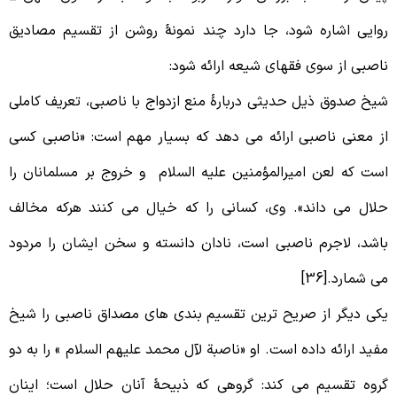
وایی اشاره شود، جا دارد چند نمونۀ روشن از تقسیم مصادیق
اصبی از سوی فقهای شیعه ارائه شود:
یخ صدوق ذیل حدیثی دربارۀ منع ازدواج با ناصبی، تعریف کاملی
ز معنی ناصبی ارائه می دهد که بسیار مهم است: «ناصبی کسی
ست که لعن امیرالمؤمنین علیه السلام و خروج بر مسلمانان را
لال می داند». وی، کسانی را که خیال می کنند هرکه مخالف
اشد، لاجرم ناصبی است، نادان دانسته و سخن ایشان را مردود
ی شمارد.[36]
کی دیگر از صریح ترین تقسیم بندی های مصداق ناصبی را شیخ
فید ارائه داده است. او «ناصبة لآل محمد علیهم السلام » را به دو
روه تقسیم می کند: گروهی که ذبیحۀ آنان حلال است؛ اینان