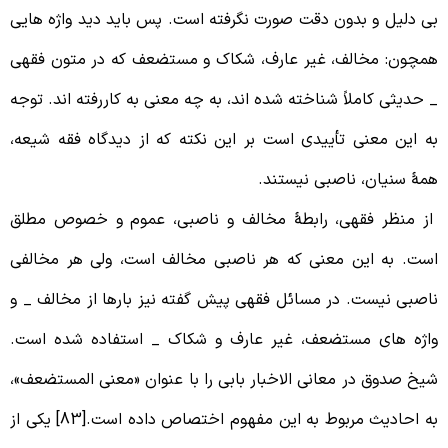
ی دلیل و بدون دقت صورت نگرفته است. پس باید دید واژه هایی
مچون: مخالف، غیر عارف، شکاک و مستضعف که در متون فقهی
 حدیثی کاملاً شناخته شده اند، به چه معنی به کاررفته اند. توجه
ه این معنی تأییدی است بر این نکته که از دیدگاه فقه شیعه،
مۀ سنیان، ناصبی نیستند.
ز منظر فقهی، رابطۀ مخالف و ناصبی، عموم و خصوص مطلق
ست. به این معنی که هر ناصبی مخالف است، ولی هر مخالفی
اصبی نیست. در مسائل فقهی پیش گفته نیز بارها از مخالف _ و
اژه های مستضعف، غیر عارف و شکاک _ استفاده شده است.
یخ صدوق در معانی الاخبار بابی را با عنوان «معنی المستضعف»،
به احادیث مربوط به این مفهوم اختصاص داده است.[83] یکی از