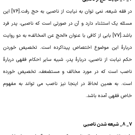
در فقه شیعه، نمی توان به نیابت از ناصبی به حج رفت.[76] این
سئله یک استثناء دارد و آن در صورتی است که ناصبی، پدر فرد
باشد.[77] بابی از کافی با عنوان «الحج عن المخالف» به دو روایت
ربارۀ این موضوع اختصاص پیداکرده است. تخصیص خوردن
کم نیابت از ناصبی، دربارۀ پدر، شبیه سایر احکام فقهی دربارۀ
اصب است که در مورد مخالف و مستضعف، تخصیص خورده
ست. به همین لحاظ در اینجا نیز ناصب می تواند به مفهوم
اص فقهی آمده باشد.
شیعه شدن ناصبی