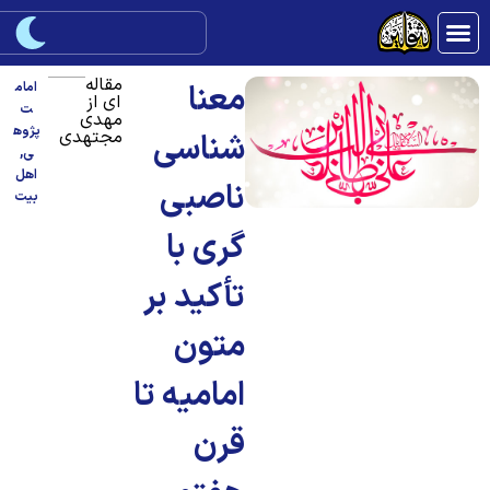
مقاله
معنا
امام
ای از
ت
مهدی
پژوه
مجتهدی
شناسی
ی
,
اهل
ناصبی
بیت
گری با
تأکيد بر
متون
اماميه تا
قرن