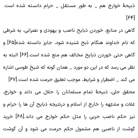
بیحۀ خوارج هم _ به طور مستقل _ حرام دانسته شده است.
[
اهی در منابع، خوردن ذبایح ناصب و یهودی و نصرانی، به شرطی
که نام خداوند هنگام ذبح شنیده شود، جایز دانسته شده[65] و
گاهی حتی خوردن ذبایح مخالف هم منع شده است.[66] البته به
ظر می رسد که در این دو مورد _ همان گونه که شیخ طوسی اشاره
ی کند _ اضطرار و شرایط، موجب تعلیق حرمت شده است.[67]
حقق حلی، ذبیحۀ تمام مسلمانان را حلال می داند و خوارج،
لات و مشبّهه را خارج از اسلام و درنتیجه ذبایح آن ها را حرام و
نیز حکم ناصب حربی را مثل حکم خوارج می داند.[68] خرید
وشت از ناصبی هم مشمول حکم حرمت می شود و آن گوشت