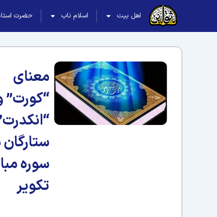
اهل بیت
اسلام ناب
حضرت استاد
معنای
“کورت” و
“انکدرت”
ستارگان د
سوره مبار
تکویر