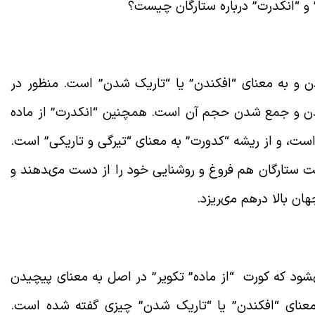
” و “انکدرت” درباره ستارگان چیست؟
 و به معنای “افکندن” یا “تاریک شدن” است. منظور در
دن و جمع شدن حجم آن است. همچنین “انکدرت” از ماده
ست، و از ریشه “کدورت” به معناى “تیرگى و تاریکى” است.
امت ستارگان هم فروغ و روشنایى خود را از دست مى‏دهند و
ان بالا درهم مى‏ریزد
.
شود که کورت
“
از ماده” تکویر” در اصل به معناى پیچیدن
عنای “افکندن” یا “تاریک شدن” چیزى گفته شده است.