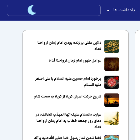
یادداشت ها
دلایل عقلی بر زنده بودن امام زمان ارواحنا
فداه
عوامل ظهور امام زمان ارواحنا فداه
برخورد امام حسین علیه السلام با علی اصغر
علیه السلام
تاریخ حرکت اسرای کربلا از کربلا به سمت شام
عبارت «السلام علیک ایّها المهذب الخائف» در
دعای روز جمعه خطاب به امام زمان ارواحنا
فداه
قضا شدن نماز رسول خدا صلی الله علیه و آله