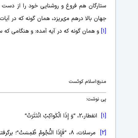
ستارگان هم فروغ و روشنایى خود را از دست 
جهان بالا درهم مى‏ریزد، همان گونه که در آیات 
[1]
و همان گونه که در آیه آمده: و هنگامى که 
منبع:اسلام کوئست
پی نوشت:
[1]
انفطار،2، “وَ إِذَا الْکَواکِبُ انْتَثَرَتْ
“
[2]
مرسلات، 8، “فَإِذَا النُّجُومُ طُمِسَتْ”؛ برگرفته از