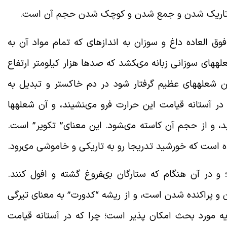
 و تاریک شدن و جمع شدن و کوچک شدن حجم آن است
.
 العاده داغ و سوزان به اندازه‏اى که تمام مواد آن به
ه‏هاى سوزانى زبانه مى‏کشد که صدها هزار کیلومتر ارتفاع
ن شعله‏هاى عظیم گرفتار شود در دم خاکستر و تبدیل به
ر آستانه قیامت این حرارت فرو مى‏نشیند، و آن شعله‏ها
، و از حجم آن کاسته مى‏شود. این معناى” تکویر” است.
 است که خورشید تدریجا رو به تاریکى و خاموشى مى‏رود
.
دَرَتْ”؛ و در آن هنگام که ستارگان بى‏فروغ گشته و افول کنند.
ن و پراکنده شدن است، و از ریشه “کدورت” به معناى تیرگى
یه مورد بحث امکان پذیر است؛ چرا که در آستانه قیامت