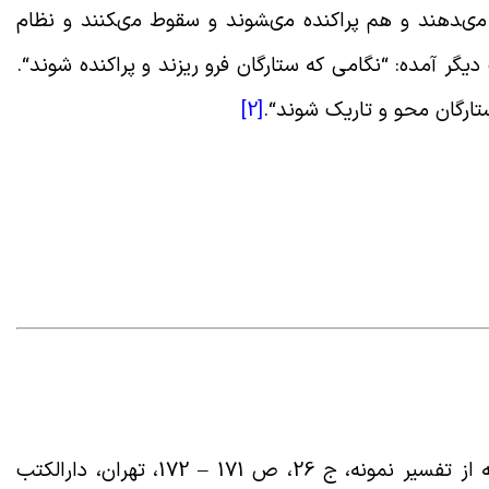
مى‏دهند و هم پراکنده مى‏شوند و سقوط مى‏کنند و نظام
دیگر آمده: “نگامى که ستارگان فرو ریزند و پراکنده شوند
“.
ستارگان محو و تاریک شوند
“.
[2]
تفسیر نمونه، ج ‏26، ص 171
– 172
، تهران، دارالکتب