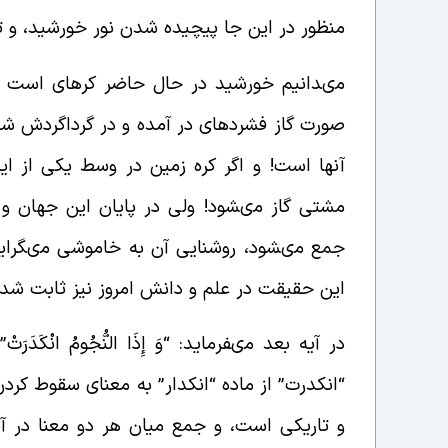
منظور در این جا پیچیده شدن نور خورشید،
مى‏دانیم خورشید در حال حاضر کره‏اى است فوق
صورت گاز فشرده‏اى در آمده و در گرداگردش شعل
آنها است! و اگر کره زمین در وسط یکى از ای
مشتى گاز مى‏شود! ولى در پایان این جهان و د
جمع مى‏شود، روشنایى آن به خاموشى مى‏گراید
این حقیقت در علم و دانش امروز نیز ثابت شده
در آیه بعد مى‏فرماید: “وَ إِذَا النُّجُومُ انْکَ
“انکدرت” از ماده “انکدار” به معناى سقوط کرد
و تاریکى است، و جمع میان هر دو معنا در آ