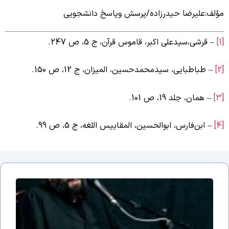
ؤلف:علیرضا حیدرزاده/پرسش وپاسخ دانشجویی
– قرشی،‌سیدعلی اکبر، قاموس قرآن، ج 5، ص 247.
– طباطبایی، سیدمحمدحسین، المیزان، ج 12، ص 150.
– همان، جلد 19، ص 101.
– ابن‌فارس، ابوالحسین، المقاییس اللغه، ج 5، ص 99.
جلسه
نوزدهم
بحث
ضرورت
وجود