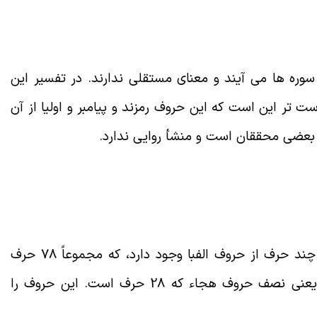
وره ها می آیند و معنای مستقلی ندارند. در تفسیر این
تر این است که این حروف رمزند و پیامبر و اولیا از آن
بعضی محققان است و منشأ روایی ندارد
.
در ابتدای 29 سوره از سوره های قرآن، یک یا چند حرف از حروف الفبا وجود دارد، که مجموعاً 78 حرف
است که با حذف مکررات 14 حرف می شود؛ یعنی نصف حروف هجاء که 28 حرف است. این حروف را