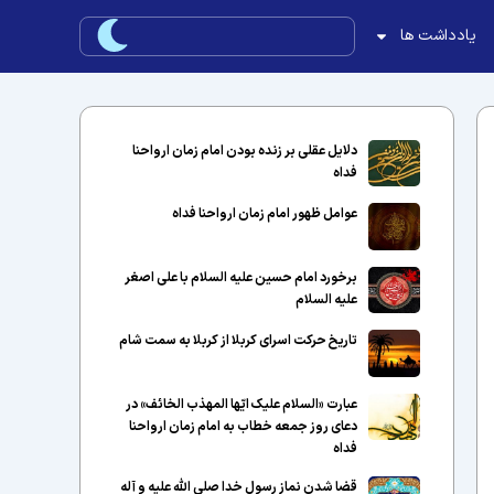
یادداشت ها
دلایل عقلی بر زنده بودن امام زمان ارواحنا
فداه
عوامل ظهور امام زمان ارواحنا فداه
برخورد امام حسین علیه السلام با علی اصغر
علیه السلام
تاریخ حرکت اسرای کربلا از کربلا به سمت شام
عبارت «السلام علیک ایّها المهذب الخائف» در
دعای روز جمعه خطاب به امام زمان ارواحنا
فداه
قضا شدن نماز رسول خدا صلی الله علیه و آله