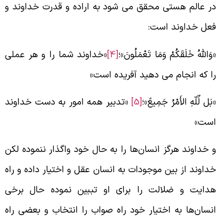
ر عالم هستی محقق می‌ شود به اراده و قدرت خداوند و
عل خداوند است:
وَاللَّهُ خَلَقَكُمْ وَمَا تَعْمَلُونَ»؛
[4]
«خداوند شما را و هر عملی
ا که انجام می‌ دهید آفریده است»
بَل لِّلّهِ الأَمْرُ جَمِيعً»؛
[5]
«تدبیر همه امور به دست خداوند
ست»
 خداوند هرگز انسان‌ها را به حال خود واگذار ننموده لکن
داوند از بین موجودات به انسان عقل و اختیار داده و راه
دایت و ضلالت را برای او تببین نموده حال برخی
نسان‌ها به اختیار خود راه صواب را انتخاب و بعضی راه