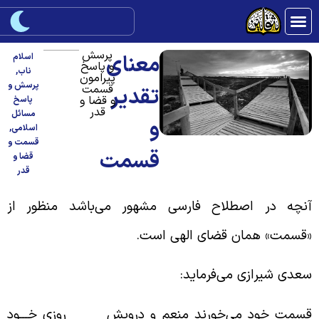
پرسش
معنای
اسلام
و پاسخ
ناب
,
پیرامون
پرسش و
قسمت
تقدیر
و قضا و
پاسخ
قدر
مسائل
و
اسلامی
,
قسمت و
قسمت
قضا و
قدر
نچه در اصطلاح فارسی مشهور می‌باشد منظور از
قسمت» همان قضای الهی است.
عدی شیرازی می‌فرماید:
سمت خود می‌خورند منعم و درویش روزی خـــود