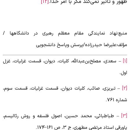
هور و تأثیر نمی‌کند مگر با امر خدا.
[12]
نبع:نهاد نمایندگی مقام معظم رهبری در دانشگاهها /
ؤلف:علیرضا حیدرزاده/پرسش وپاسخ دانشجویی
– سعدی، مصلح‌بن‌عبدالله، کلیات، دیوان، قسمت غزلیات، غزل
ول.
– تبریزی، صائب، کلیات دیوان، قسمت غزلیات، قسمت سوم،
ماره 761.
– طباطبائی، محمد حسین، اصول فلسفه و روش رئالیسم،
اورقی استاد مرتضی مطهری، ج 3، ص 161-174.