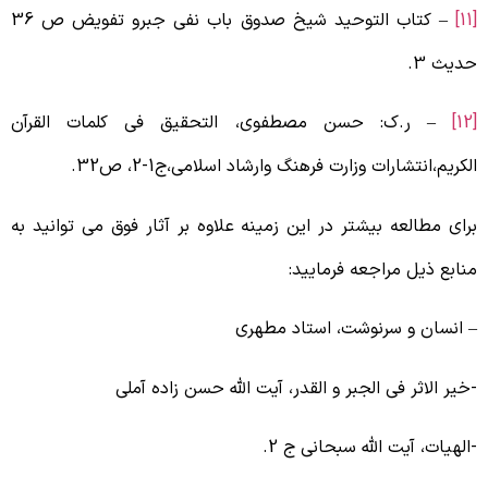
[
– کتاب التوحید شیخ صدوق باب نفی جبرو تفویض ص 36
دیث 3.
[
– ر.ک: حسن مصطفوی، التحقیق فی کلمات القرآن
لکریم،انتشارات وزارت فرهنگ وارشاد اسلامی،ج1-2، ص32.
رای مطالعه بیشتر در این زمینه علاوه بر آثار فوق می‌ توانید به
نابع ذیل مراجعه فرمایید:
 انسان و سرنوشت، استاد مطهری
خیر الاثر فی الجبر و القدر، آیت الله حسن زاده آملی
الهیات، آیت الله سبحانی ج 2.