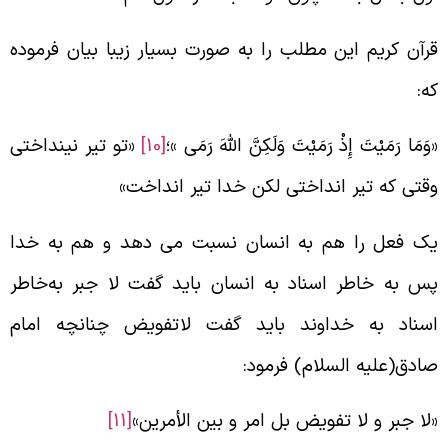
رآن کریم این مطلب را به صورت بسیار زیبا بیان فرموده
ه:
وَمَا رَمَيْتَ إِذْ رَمَيْتَ وَلَكِنَّ اللّهَ رَمَی »؛
[10]
«تو تیر نینداختی
قتی که تیر انداختی لکن خدا تیر انداخت»
ک فعل را هم به انسان نسبت می‌ دهد و هم به خدا
س به خاطر اسناد به انسان باید گفت لا جبر به‌خاطر
سناد به خداوند باید گفت لاتفویض چنانچه امام
ادق(علیه السلام) فرمود:
لا جبر و لا تفویض بل امر و بین الأمرین»
[11]