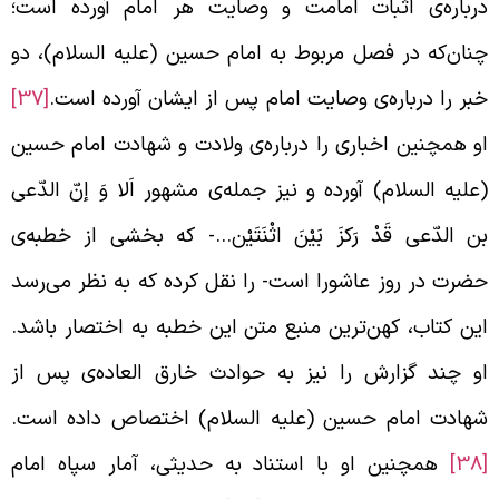
رباره‌ی اثبات امامت و وصایت هر امام آورده است؛
نان‌که در فصل مربوط به امام حسین (علیه السلام)، دو
بر را درباره‌ی وصایت امام پس از ایشان آورده است.
[37]
و همچنین اخباری را درباره‌ی ولادت و شهادت امام حسین
علیه السلام) آورده و نیز جمله‌ی مشهور اَلا وَ إنّ الدّعی
ن الدّعی قَدْ رَکزَ بَیْنَ اثْنَتَیْن…- که بخشی از خطبه‌ی
ضرت در روز عاشورا است- را نقل کرده که به نظر می‌رسد
ین کتاب، کهن‌ترین منبع متن این خطبه به اختصار باشد.
و چند گزارش را نیز به حوادث خارق العاده‌ی پس از
هادت امام حسین (علیه السلام) اختصاص داده است.
[
همچنین او با استناد به حدیثی، آمار سپاه امام