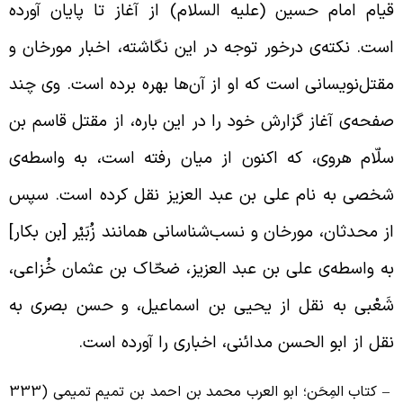
یام امام حسین (علیه السلام) از آغاز تا پایان آورده
ست. نکته‌ی درخور توجه در این نگاشته، اخبار مورخان و
قتل‌نویسانی است که او از آن‌ها بهره‌ برده است. وی چند
فحه‌ی آغاز گزارش خود را در این باره، از مقتل قاسم بن
لّام هروی، که اکنون از میان رفته است، به واسطه‌ی
خصی به نام علی بن عبد العزیز نقل کرده است. سپس
ز محدثان، مورخان و نسب‌شناسانی همانند زُبَیْر [بن بکار]
ه واسطه‌ی علی بن عبد العزیز، ضحّاک بن عثمان خُزاعی،
َعْبی به نقل از یحیی بن اسماعیل، و حسن بصری به
قل از ابو الحسن مدائنی، اخباری را آورده است.
– کتاب المِحَن؛ ابو العرب محمد بن احمد بن تمیم تمیمی (333