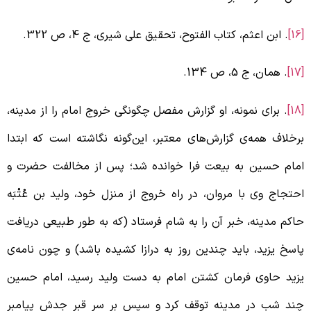
[
. ابن اعثم، کتاب الفتوح، تحقیق علی شیری، ج 4، ص 322.
[
. همان، ج 5، ص 134.
[
. برای نمونه، او گزارش مفصل چگونگی خروج امام را از مدینه،
رخلاف همه‌ی گزارش‌های معتبر، این‌گونه نگاشته است که ابتدا
مام حسین به بیعت فرا خوانده شد؛ پس از مخالفت حضرت و
حتجاج وی با مروان، در راه خروج از منزل خود، ولید بن عُتْبَه
اکم مدینه، خبر آن را به شام فرستاد (که به طور طبیعی دریافت
اسخ یزید، باید چندین روز به درازا کشیده باشد) و چون نامه‌ی
زید حاوی فرمان کشتن امام به دست ولید رسید، امام حسین
ند شب در مدینه توقف کرد و سپس بر سر قبر جدش پیامبر