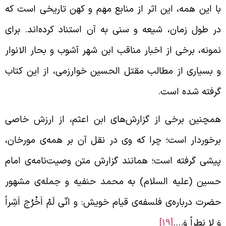
ا این همه، این اثر از منابع مهم و کهن تاریخی است که
ر طول زمان، شیعه و سنی به آن استناد کرده‌اند. برای
مونه، برخی از اخبار مناقب ابن شهر آشوب و بحار الانوار
 بسیاری از مطالب مقتل الحسین خوارزمی، از این کتاب
رفته شده است.
مچنین برخی از گزارش‌های ابن اعثم، از ارزش خاصی
رخوردار است؛ چرا که وی در نقل آن بر همه‌ی مورخان،
یشی گرفته است؛ همانند گزارش متن وصیت‌نامه‌ی امام
سین (علیه السلام) به محمد حنفیه و جمله‌ی مشهور
ضرت درباره‌ی فلسفه‌ی قیام خویش: و انّی لَمْ اَخْرُج اَشِراً
َ لا بَطِراً وَ….
[19]