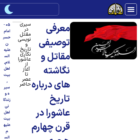
سیری
معرفی
05 -
در
امام
مقتل
حسی
نویسی
توصیفی
و
ن
تاریخ
علیه
مقاتل و
نگاری
الس
عاشورا
لام
,
از
نگاشته
آغاز
اهل
تا
بیت
عصر
های درباره
,
حاضر
سیر
ه و
تاریخ
زندگا
نی
عاشورا در
اهل
بیت
قرن چهارم
علیه
م
الس