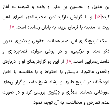
ن عقیل و الحسین بن علی و ولده و شیعته…» آغاز
رده
[16]
و با گزارش بازگرداندن محترمانه‌ی اسرای اهل
یت به مدینه با فرمان یزید، به پایان رسانده است.
[17]
بک تاریخ‌نگاری ابن اعثم همانند یعقوبی و دِیْنَوَری، بدون
کر سند و ترکیبی، و در برخی موارد، قصه‌پردازی و
استان‌سرایی است.
[18]
از این رو گزارش‌های او را درباره‌ی
اقعه‌ی عاشورا، بایستی با احتیاط و با مقایسه با اخبار
بومِخْنَف در تاریخ طبری و ارشاد شیخ مفید و گزارش‌های
ورخانی همانند بَلاذُری و دِیُنَوَری بررسی کرد و در صورت
دم تعارض و مخالفت، به آن توجه نمود.