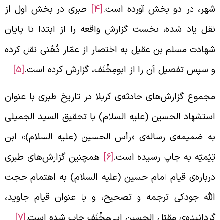
هر، در دو بخش آورده است.
[4]
طبری در بخش اول از
قل یاد شده، نخست گزارش واقعه را از ابتدا تا پایان
هادت مسلم بن عقیل به اختصار از عمّار دُهْنی نقل کرده
 سپس تفصیل آن را از ابومِخْنَف، گزارش کرده است.
[5]
جموع گزارش‌های حادثه‌ی کربلا در تاریخ طبری با عنوان
ستشهاد الحسین (علیه السلام) با تحقیق السید الجمیلی
ه ضمیمه‌ی رساله‌ی «رأس الحسین (علیه السلام)» ابن
ِیْميّه به چاپ رسیده است.
[6]
همچنین گزارش‌های طبری
رباره‌ی قیام امام حسین (علیه السلام) به اهتمام حجت
لله جودکی ترجمه و تصحیح، و با عنوان قیام جاوید،
ردانیده‌ی مقتل الحسین ابی‌مِخْنَف چاپ شده است.
[7]