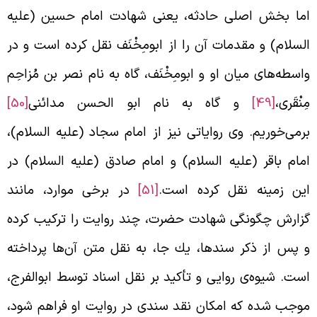
ما بخش اصلی حادثه، يعنی شهادت امام حسين (علیه
لسلام) و مقدمات آن را از ابوم‍ِخْنَف نقل كرده است و در
اسطه‌های ميان او و ابوم‍ِخْنَف، گاه به نام نصر بن مُزاحِم
ِنْقَری،
[49]
و گاه به نام ابو الحسن مدائنی
[50]
رمی‌خوريم. وی رواياتی نيز از امام سجاد (علیه السلام)،
مام باقر (علیه السلام) و امام صادق (علیه السلام) در
ين زمينه نقل كرده است.
[51]
در برخی موارد، مانند
زارش چگونگی شهادت حضرت، چند روايت را تركيب كرده
 پس از ذكر سندها، يك جا، به نقل متن آن‌ها پرداخته
ست. شيوه‌ی روايی و تأكيد بر نقل اسناد توسط ابوالفرج،
وجب شده كه امكان نقد سندی در روايت او فراهم شود،