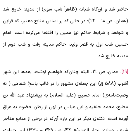
اضر شد و آن‌گاه شبانه‌ (ظاهراً شب سوم) از مدینه خارج شد
همان، ص 10
–
22)؛ در حالی که بر اساس منابع معتبر، که قراین
 شواهد و شرایط حاکم نیز همین را اقتضا می‌کرده است، امام
سین شب اول به قصر ولید، حاکم مدینه رفت و شب دوم از
دینه خارج شد.
. همان، ص 21. البته چنان‌که خواهیم نوشت، بعدها ابن شهر
آشوب (588 ق) این جمله‌ی مشهور را در قالب پاسخ شفاهی ( نه
صیت‌نامه‌ی) امام حسین (علیه السلام) به پیشنهاد عبد الله بن
طیع، محمد حنفیه و ابن عباس در نهی از رفتن حضرت به عراق
ورده است. نکته‌ی دیگر در این باره آن‌که در برخی از منابع متأخر
یعی همانند بحار الانوار(ج 44، ص 329
–
330) این جمله‌ی