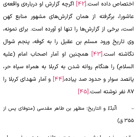
ختصاص داده است.
[42]
اگرچه گزارش او درباره‌ی واقعه‌ی
اشورا، برگرفته از همان گزارش‌های مشهور منابع کهن
ست، برخی از گزارش‌ها را تنها او آورده است. برای نمونه،
ی تاریخ ورود مسلم بن عقیل را به کوفه، پنجم شوال
گاشته است.
[43]
همچنین او آمار اصحاب امام (علیه
لسلام) را هنگام روانه شدن به کربلا به همراه سپاه حر،
انصد سوار و حدود صد پیاده،
[44]
و آمار شهدای کربلا را
نفر نوشته است.
[45]
 اَلْبَدْءُ و التاریخ؛ مطهر بن طاهر مقدسی (متوفای پس از
35 ق)