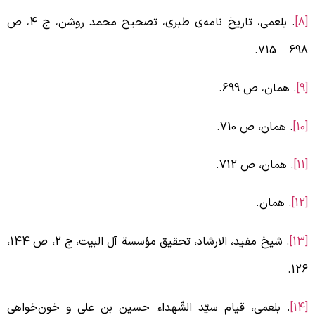
. بلعمی، تاریخ نامه‌ی طبری، تصحیح محمد روشن، ج 4، ص
715.
–
69
. همان، ص 699.
[
. همان، ص 710.
[
. همان، ص 712.
[
. همان.
. شیخ مفید، الارشاد، تحقیق مؤسسة آل البیت، ج 2، ص 144،
126
[
. بلعمی، قیام سیّد الشّهداء حسین بن علی و خون‌خواهی