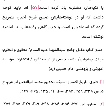
ا كنيه‌های مشترك ياد كرده است.
[57]
اما بايد توجه
اشت كه او در نوشته‌هايش ضمن شرح اخبار، تصريح
رده كه اسماعيلی است و حتی گاهی ردّيه‌هايی بر اماميه
وشته است.
نبع: کتاب مقتل جامع سیدالشهدا علیه السلام/ تحقیق و تنظیم:
هدی پیشوایی/ مؤلف: جمعی از نویسندگان / انتشارات مؤسسه
موزشی و پژوهشی امام خمینی (ره)
. طبری، تاریخ الامم و الملوک، تحقیق محمد ابوالفضل ابراهیم، ج
 382، 400، 411، 435، 465- 467.
. همان، ص 351، 356، 386، 398، 409، 449، 455، 459،