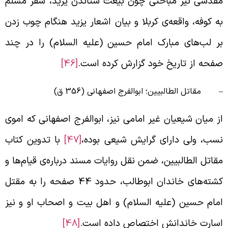
قدسی نیز مباحثی چون بیعت ستاندن یزید، سفر مسلم
ه کوفه، واقعه‌ی کربلا و بیان اشعار یزید هنگام چوب زدن
ر لب‌های مبارک امام حسین (علیه السلام) را در چند
فحه از تاریخ خود گزارش کرده است.
[46]
 مقاتل الطالبیین؛ ابوالفرج اصفهانی (356 ق)
ز میان شیعیان غیر امامی نیز، ابوالفرج اصفهانی که اموی
سب، ولی دارای گرایش شیعی بوده،
[47]
با تدوين كتاب
قاتل الطالبيين، ضمن نقل روايات مسند درباره‌ی قيام‌ها و
كشته‌های خاندان ابوطالب، حدود 44 صفحه را به مقتل
مام حسين (علیه السلام) و اهل بيت و اصحاب او و نيز
سارت خاندانش اختصاص داده است.
[48]