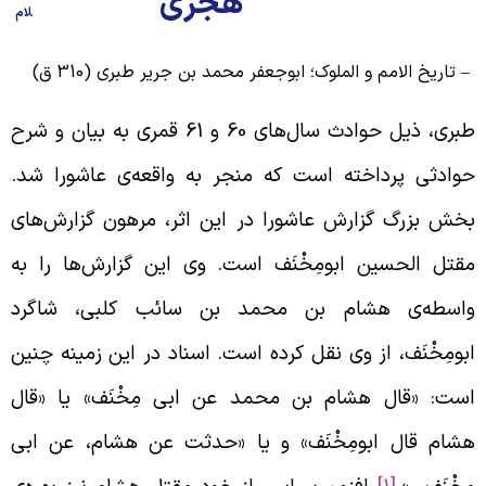
هجری
لام
 تاریخ الامم و الملوک؛ ابوجعفر محمد بن جریر طبری (310 ق)
طبری، ذیل حوادث سال‌های 60 و 61 قمری به بیان و شرح
وادثی پرداخته است که منجر به واقعه‌ی عاشورا شد.
خش بزرگ گزارش عاشورا در این اثر، مرهون گزارش‌های
قتل الحسین ابومِخْنَف است. وی این گزارش‌ها را به
اسطه‌ی هشام بن محمد بن سائب کلبی، شاگرد
بومِخْنَف، از وی نقل کرده است. اسناد در این زمینه چنین
ست: «قال هشام بن محمد عن ابی مِخْنَف» یا «قال
شام قال ابومِخْنَف» و یا «حدثت عن هشام، عن ابی