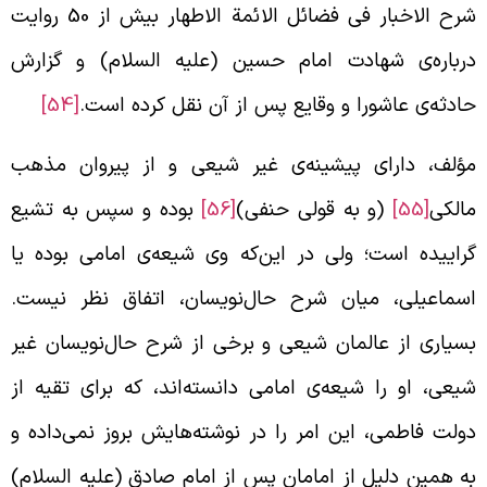
شرح الاخبار فی فضائل الائمة الاطهار بيش از 50 روايت
رباره‌ی شهادت امام حسين (علیه السلام) و گزارش
ادثه‌ی عاشورا و وقايع پس از آن نقل كرده است.
[54]
ؤلف، دارای پيشينه‌ی غير شيعی و از پيروان مذهب
الكی
[55]
(و به قولی حنفی)
[56]
بوده و سپس به تشيع
راييده است؛ ولی در اين‌كه وی شيعه‌ی امامی بوده يا
سماعيلی، ميان شرح حال‌نويسان، اتفاق نظر نيست.
سياری از عالمان شيعی و برخی از شرح حال‌نويسان غير
يعی، او را شيعه‌ی امامی دانسته‌اند، كه برای تقيه از
ولت فاطمی، اين امر را در نوشته‌هايش بروز نمی‌داده و
ه همين دليل از امامان پس از امام صادق (علیه السلام)