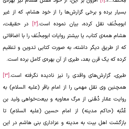
ِخْنَف…».
[1]
افزون بر این، از خود مقتل هشام نیز بهره‌ی
سیار برده و برخی گزارش‌ها را از خود هشام، که از غیر
بومِخْنَف نقل کرده، بیان نموده است.
[2]
در حقیقت،
شام همه‌ی کتاب، یا بیشتر روایات ابومِخْنَف را با اضافاتی
ه از طریق دیگر داشته، به صورت کتابی تدوین و تنظیم
رده که یک قرن بعد، طبری از آن بهره‌ی کامل برده است.
بری، گزارش‌های واقدی را نیز نادیده نگرفته است.
[3]
مچنین وی نقل مهمی را از امام باقر (علیه السلام) به
وایت عمّار دُهْنی از مرگ معاویه و بیعت‌خواهی ولید بن
ُتْبَه (حاکم مدینه) از امام حسین (علیه السلام) تا
ازگشت اهل بیت به مدینه و عزاداری بنی هاشم در این