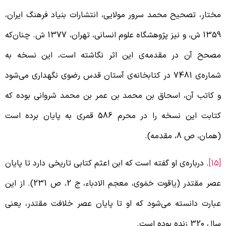
ختار، تصحیح محمد سرور مولایی، انتشارات بنیاد فرهنگ ایران،
1359 ش، و نیز پژوهشگاه علوم انسانی، تهران، 1377 ش. چنان‌که
صحح آن در مقدمه‌ی این اثر نگاشته است، این نسخه به
شماره‌ی 7481 در کتابخانه‌ی آستان قدس رضوی نگهداری می‌شود
 کاتب آن، اسحاق بن محمد بن عمر بن محمد شروانی بوده که
کتابت این نسخه را در محرم 586 قمری به پایان برده است
همان، ص 8، مقدمه).
[
. درباره‌ی او گفته است که ابن اعثم کتابی تاریخی دارد تا پایان
عصر مقتدر (یاقوت حَمَوی، معجم الادباء، ج 2، ص 231). از این
بارت دانسته می‌شود که او تا پایان عصر خلافت مقتدر، یعنی
ل 320 زنده بوده است.