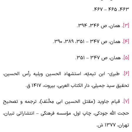
467.
–
463، 46
. همان، ص 346، 394.
. همان، ص 347
–
351، 389، 390.
. همان، ص 347
–
351.
. طبری- ابن تیمیّه، استشهاد الحسین ویلیه رأس الحسین،
حقیق سید جمیلی، دار الکتاب العربی، بیروت، 1417 ق.
. قیام جاوید (مقتل الحسین ابی مِخْنَف)، ترجمه و تصحیح
جت الله جودکی، چاپ اول، مؤسسه فرهنگی
–
انتشاراتی تبیان،
هران، 1377 ش.