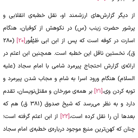
ز دیگر گزارش‌های ارزشمند او، نقل خطبه‌ی انقلابی و
رشور حضرت زینب (س) در نکوهش از کوفیان، هنگام
سارت در کوفه است که پس از ابن ابی طَیْفُور
[20]
(280
)، نخستین ناقل این خطبه است. همچنین ابن اعثم در
رائه‌ی گزارش احتجاج پیرمرد شامی با امام سجاد (علیه
لسلام) هنگام ورود اسرا به شام و مجاب شدن پیرمرد و
وبه کردن وی،
[21]
بر همه‌ی مورخان و مقتل‌نویسان، تقدم
دارد و به نظر می‌رسد که شیخ صدوق (381 ق) هم که
عدها آن را نقل کرده است،
[22]
از ابن اعثم گرفته است؛
نان که کهن‌ترین منبع موجود درباره‌ی خطبه‌ی امام سجاد