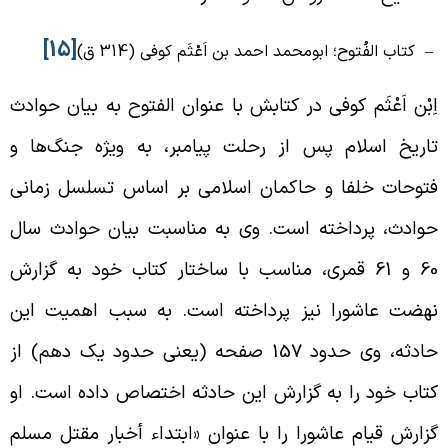
[15]
 ‍ کتاب الفُتوح؛ ابومحمد احمد بن اَعْثَم کوفی (314 ق)
ِبْن اَعْثَم کوفی در کتابش با عنوان الفتوح به بیان حوادث
اریخ اسلام پس از رحلت پیامبر، به ویژه جنگ‌ها و
توحات خلفا و حاکمان اسلامی بر اساس تسلسل زمانی
وادث، پرداخته است. وی به مناسبت بیان حوادث سال
60 و 61 قمری، مناسب با ساختار کتاب خود به گزارش
هضت عاشورا نیز پرداخته است. به سبب اهمیت این
حادثه، وی حدود 157 صفحه (یعنی حدود یک دهم) از
تاب خود را به گزارش این حادثه اختصاص داده است. او
زارش قیام عاشورا را با عنوان «ابتداء أخبار مقتل مسلم