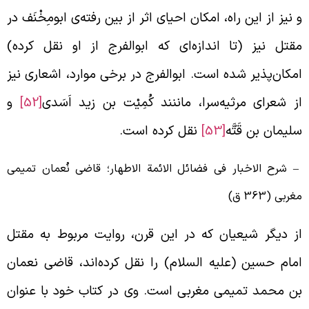
 نيز از اين راه، امكان احيای اثر از بين رفته‌ی ابوم‍ِخْنَف در
قتل نيز (تا اندازه‌ای كه ابوالفرج از او نقل كرده)
مكان‌پذير شده است. ابوالفرج در برخی موارد، اشعاری نيز
ز شعرای مرثيه‌سرا، ماننند كُمِيْت بن زيد اَسَدی
[52]
و
ليمان بن قَتَّه
[53]
نقل كرده است.
 شرح الاخبار فی فضائل الائمة الاطهار؛ قاضی نُعمان تميمی
غربی (363 ق)
ز ديگر شيعيان كه در اين قرن، روايت مربوط به مقتل
مام حسين (علیه السلام) را نقل كرده‌اند، قاضی نعمان
ن محمد تميمی مغربی است. وی در كتاب خود با عنوان