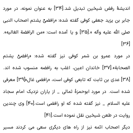
اندیشۀ رفض شیخین تبدیل شد.[34] به عنوان نمونه، در مورد
ابر بن یزید جعفی کوفی گفته شده: «رافضیٌ یشتم اصحاب النبی
صلی الله علیه وآله ».[35] و یا آمده است: «من الرافضة الغالیه».
[
ر مورد عمرو بن شمر کوفی نیز گفته شده: «رافضیٌ یشتم
الصحابة».[37] خاندان اعین، اغلب به رافضه منسوب شده اند.
[38] عدی بن ثابت که تابعی کوفی است، «رافضی غال»[39] معرفی
ده است. در مورد ابوحمزۀ ثمالی _ از یاران نزدیک امام سجاد
علیه السلام _ نیز گفته شده که او رافضی است.[40] وی چندین
وایت در طعن شیخین نقل نموده است.[41]
یگر اصحاب ائمه نیز از راه های دیگری سعی می کردند مسیر