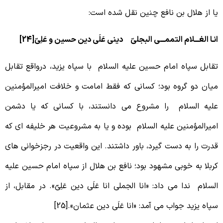
ا از هلال بن نافع چنین نقل شده است:
نـا الغـــلام التممـــی البجلیّ دینی عَلَی دین حسین و عَلِیّ[24]
قابل سپاه امام حسین علیه السلام با سپاه یزید، درواقع تقابل
یان دو گروه بود؛ کسانی که فقط امامت و خلافت امیرالمؤمنین
لیه السلام را مشروع می دانستند، با کسانی که یا دشمن
میرالمؤمنین علیه السلام بوده و یا به مشروعیت هر خلیفه ای که
درت را به دست گیرد، باور داشتند. این واقعیت در رجزخوانی های
ربلا به خوبی مشهود بود؛ نافع بن هلال از سپاه امام حسین علیه
لسلام ندا می داد: «انا الجملی انا عَلَی دین عَلِیّ». در مقابل، از
پاه یزید جواب می آمد: «انا عَلَی دین عثمان».[25]