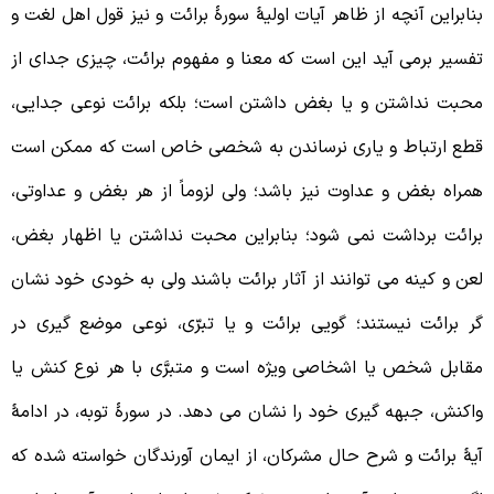
نابراین آنچه از ظاهر آیات اولیۀ سورۀ برائت و نیز قول اهل لغت و
فسیر برمی آید این است که معنا و مفهوم برائت، چیزی جدای از
حبت نداشتن و یا بغض داشتن است؛ بلکه برائت نوعی جدایی،
طع ارتباط و یاری نرساندن به شخصی خاص است که ممکن است
مراه بغض و عداوت نیز باشد؛ ولی لزوماً از هر بغض و عداوتی،
رائت برداشت نمی شود؛ بنابراین محبت نداشتن یا اظهار بغض،
عن و کینه می توانند از آثار برائت باشند ولی به خودی خود نشان
ر برائت نیستند؛ گویی برائت و یا تبرّی، نوعی موضع گیری در
قابل شخص یا اشخاصی ویژه است و متبرَّی با هر نوع کنش یا
اکنش، جبهه گیری خود را نشان می دهد. در سورۀ توبه، در ادامۀ
یۀ برائت و شرح حال مشرکان، از ایمان آورندگان خواسته شده که