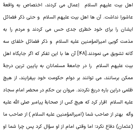
هل بیت علیهم السلام اِعمال می کردند، اختصاص به واقعۀ
اشورا نداشت. آن ها اهل بیت علیهم السلام و حتی ذکر فضائل
یشان را برای خود خطری جدی حس می کردند و مردم را به
ذمت گویی امیرالمؤمنین علیه السلام و ذکر فضائل خلفای سه
گانه تشویق می نمودند.[48] آن ها با این تفکر که اگر جایگاه اهل
یت علیهم السلام را در جامعۀ مسلمانان به پایین ترین درجۀ
مکن برسانند، می توانند بر دوام حکومت خود بیفزایند، از هیچ
لمی دراین باره دریغ نکردند. مروان بن حکم در محضر امام سجاد
لیه السلام اقرار کرد که هیچ کس از صحابۀ پیامبر صلی الله علیه
آله بهتر از صاحب شما (امیرالمؤمنین علیه السلام ) از صاحب ما
عثمان) دفاع نکرد؛ اما وقتی امام از او سؤال کرد پس چرا شما او