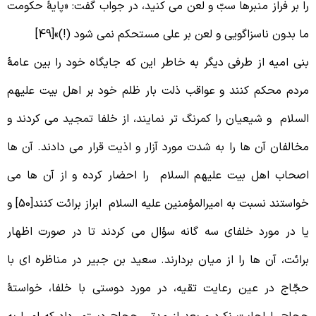
ا بر فراز منبرها سبّ و لعن می کنید، در جواب گفت: «پایۀ حکومت
ا بدون ناسزاگویی و لعن بر علی مستحکم نمی شود (!)»[49]
نی امیه از طرفی دیگر به خاطر این که جایگاه خود را بین عامۀ
ردم محکم کنند و عواقب ذلت بار ظلم خود بر اهل بیت علیهم
لسلام و شیعیان را کمرنگ تر نمایند، از خلفا تمجید می کردند و
خالفان آن ها را به شدت مورد آزار و اذیت قرار می دادند. آن ها
صحاب اهل بیت علیهم السلام را احضار کرده و از آن ها می
خواستند نسبت به امیرالمؤمنین علیه السلام ابراز برائت کنند[50] و
ا در مورد خلفای سه گانه سؤال می کردند تا در صورت اظهار
رائت، آن ها را از میان بردارند. سعید بن جبیر در مناظره ای با
جّاج در عین رعایت تقیه، در مورد دوستی با خلفا، خواستۀ