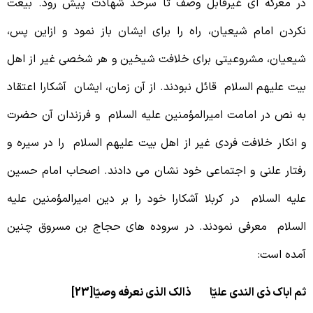
ر معرکه ای غیرقابل وصف تا سرحد شهادت پیش رود. بیعت
کردن امام شیعیان، راه را برای ایشان باز نمود و ازاین پس،
یعیان، مشروعیتی برای خلافت شیخین و هر شخصی غیر از اهل
یت علیهم السلام قائل نبودند. از آن زمان، ایشان آشکارا اعتقاد
ه نص در امامت امیرالمؤمنین علیه السلام و فرزندان آن حضرت
 انکار خلافت فردی غیر از اهل بیت علیهم السلام را در سیره و
فتار علنی و اجتماعی خود نشان می دادند. اصحاب امام حسین
لیه السلام در کربلا آشکارا خود را بر دین امیرالمؤمنین علیه
لسلام معرفی نمودند. در سروده های حجاج بن مسروق چنین
مده است:
م اباک ذی الندی علیّا ذالک الذی نعرفه وصیّا[23]