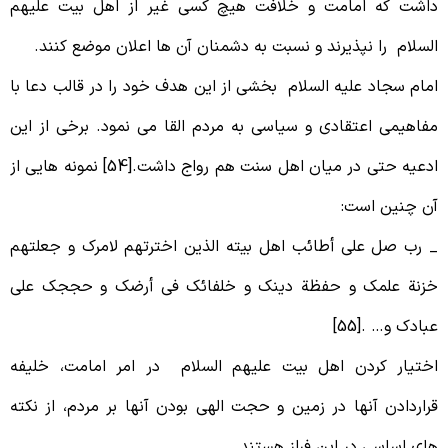
اشت که امامت و خلافت هیچ کسی غیر از اهل بیت علیهم
لسلام را نپذیرند و نسبت به دشمنان آن ها اعلان موضع کنند.
مام سجاد علیه السلام بخشی از این هدف خود را در قالب دعا با
فاهیمی اعتقادی و سیاسی به مردم القا می نمود. برخی از این
ادعیه حتی در میان اهل سنت هم رواج داشت.[54] نمونه هایی از
ن چنین است:
 رب صل علی أطائب اهل بیته الذین اخترتهم لامرک و جعلتهم
زنة علمک و حفظة دینک و خلفائک فی أرضک و حججک علی
بادک و… .[55]
ختیار کردن اهل بیت علیهم السلام در امر امامت، خلیفه
راردادن آنها در زمین و حجت الهی بودن آنها بر مردم، از نکته
ای اساسی در این فراز هستند.