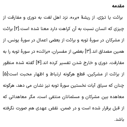
قدمه
رائت یا تبرّی، از ریشۀ «برء»، نزد اهل لغت به دوری و مفارقت از
چیزی که انسان نسبت به آن کراهت دارد معنا شده است.[2] برائت
ز مشرکان در سورۀ توبه و برائت از بعضی اعمال در سورۀ یونس، از
همین مصداق اند.[3] بعضی از مفسران، «برائت» در سورۀ توبه را به
مفارقت، دوری و خارج شدن تفسیر کرده اند.[4] گفته شده منظور
از برائت از مشرکین، قطع هرگونه ارتباط و اظهار محبت است؛[5]
نان که سیاق آیات نخستین سورۀ توبه نیز نشان می دهد، هرگونه
عاهده بین مشرکان و مسلمانان منتفی است، مگر معاهداتی که
ز قبل برقرار شده است و در ضمن، نقض عهدی هم صورت نگرفته
اشد.