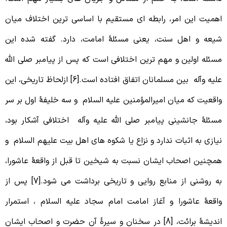
همیت این امر، رابطه ای مستقیم با اساسی ترین اختلاف میان
یعه و اهل سنت، یعنی مسئلۀ امامت، دارد. گفته شده این
سئله اولین و مهم ترین اختلافی است که پس از پیامبر صلی الله
علیه وآله بین مسلمانان اتفاق افتاده است.[6] ازلحاظ تاریخی، این
اقعیت که میان امیرالمؤمنین علیه السلام و سه خلیفۀ اول بر سر
سئلۀ جانشینی پیامبر صلی الله علیه وآله اختلافی آشکار بود،
یازی به اثبات ندارد و نزاع یا شکوه های اهل بیت علیهم السلام و
مچنین اصحاب ایشان نسبت به شیخین تا قبل از واقعۀ عاشورا،
به روشنی از منابع روایی و تاریخی برداشت می شود.[7] پس از
اقعۀ عاشورا و آغاز امامت امام سجاد علیه السلام ، استمرار
اندیشۀ برائت، [8] در سخنان و سیرۀ آن حضرت و اصحاب ایشان