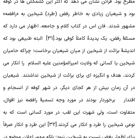
طرح بود. قرائن نشان می دهد که اکثر این کشمکش ها در کوفه
ود و شیعیان زیادی به خاطر رفض (طرد) شیخین به «رافضه»
شهور شدند. فان اس در کتاب کلام و جامعه، اظهار می دارد که
مسئلۀ رفض، یک پدیدۀ کاملاً کوفی بود.[31] البته طبیعی بود که
ندیشۀ برائت از شیخین از میان شیعیان برخاست؛ چراکه حامیان
یخین یا کسانی که ولایت امیرالمؤمنین علیه السلام را انکار می
ردند، هدف و انگیزه ای برای برائت از شیخین نداشتند. شیعیان
ر آن زمان بیش از هر کجای دیگر، در شهر کوفه از انسجام و
قتدار برخوردار بودند در مورد وجه تسمیۀ رافضه نیز اقوال،
تفاوت است، ولی شهرت این لقب در مورد کسانی است که به
نوعی شیخین را طرد و انکار می کردند.[32] این طرد و انکار صرفاً
رای اظهار بغض نسبت به شیخین نبود؛ بلکه مهم، اعلان موضع در