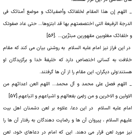
 اللهم إن هذا المقام لخلفائک وأصفیائک و موضع أمنائک فی
لدرجة الرفیعة التی اختصصتهم بها قد ابتزوها… حتی عاد صفوتک
 خلفائک مغلوبین مقهورین مبتزّین… .[56]
ر این فراز نیز امام علیه السلام به روشنی بیان می کند که مقام
لافت به کسانی اختصاص دارد که خلیفۀ خدا و برگزیدگان او
ستند؛ولی دیگران، این مقام را از آن ها گرفتند.
 اللهم فصل علی محمد و آل محمد… اللهم العن اعدائهم من
لاولین و الاخرین و من رَضِیَ بفعالهم و اشیاعهم و اتباعهم.[57]
مام علیه السلام در این دعا، علاوه بر لعن دشمنان اهل بیت
لیهم السلام ، پیروان آن ها و رضایت دهندگان به رفتار آن ها را
یز مورد لعن قرار می دهند. این که امام در دعاهای خود، لعن