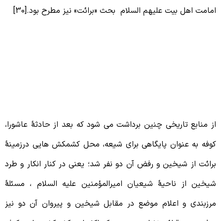
مامت اهل بیت علیهم السلام بحث «برائت» نیز مطرح بود.[30]
2 – کوفه و مسئلۀ برائت، بعد از واقعۀ
اشورا
ز منابع تاریخی چنین برداشت می شود که بعد از حادثۀ عاشورا،
وفه به عنوان پایگاهی برای شیعه، محل کشمکش هایی درزمینۀ
رائت از شیخین و رفض آن دو نفر شد؛ یعنی در کنار انکار و طرد
یخین از ناحیۀ شیعیان امیرالمؤمنین علیه السلام ، مسئلۀ
رزبندی و اعلام موضع در مقابل شیخین و پیروان آن دو نیز