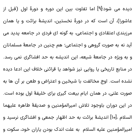
دیده می شود؛[9] اما تفاوت بین این دوره و دورۀ اول (قبل از
اشورا)، آن است که در دورۀ نخستین، اندیشۀ برائت و یا همان
رزبندی اعتقادی و اجتماعی، به گونه ای فردی در جامعه پدید می
ید نه به صورت گروهی و اجتماعی؛ هم چنین در جامعۀ مسلمانان
 به ویژه در جامعۀ شیعه، این اندیشه به حد افشاگری نمی رسد.
ر منابع تاریخی یا روایی نیز شواهد یا قرائنی خلاف این ادعا دیده
شده است. اوج مخالفت با شیخین و اعتراض و طعن بر آن ها به
ورت علنی، در همان ایام بیعت گیری برای خلیفۀ اول بوده است.
ر این دوران باوجود تلاش امیرالمؤمنین و صدیقۀ طاهره علیهما
السلام ،[10] اندیشۀ برائت به حد اظهار جمعی و افشاگری نرسید و
میرالمؤمنین علیه السلام به علت اندک بودن یاران خود، سکوت و