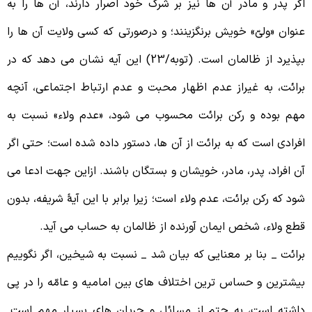
گر پدر و مادر آن ها نیز بر شرک خود اصرار دارند، آن ها را به
نوان «ولیّ» خویش برنگزینند؛ و درصورتی که کسی ولایت آن ها را
بپذیرد از ظالمان است. (توبه/23) این آیه نشان می دهد که در
رائت، به غیراز عدم اظهار محبت و عدم ارتباط اجتماعی، آنچه
هم بوده و رکن برائت محسوب می شود، «عدم ولاء» نسبت به
فرادی است که به برائت از آن ها، دستور داده شده است؛ حتی اگر
ن افراد، پدر، مادر، خویشان و بستگان باشند. ازاین جهت ادعا می
ود که رکن برائت، عدم ولاء است؛ زیرا برابر با این آیۀ شریفه، بدون
طع ولاء، شخص ایمان آورنده از ظالمان به حساب می آید.
رائت _ بنا بر معنایی که بیان شد _ نسبت به شیخین، اگر نگوییم
یشترین و حساس ترین اختلاف های بین امامیه و عامّه را در پی
اشته است، به حتم از مسائل و جریان های بسیار مهم است.