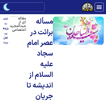
مقاله
مسأله
امام
ای از
ت
عبدالمجید
پژوه
اعتصامی
برائت در
ی
,
اهل
عصر امام
بیت
سجاد
علیه
السلام از
انديشه تا
جريان