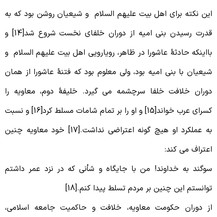
ین نکته برای اهل بیت علیهم السلام و شیعیان روشن بود که به
قدرت رسیدن بنی امیه از دوران خلفای نخست شروع شد[14] و
ااینکه حادثۀ عاشورا در ظاهر، رویارویی اهل بیت علیهم السلام و
یعیان با بنی امیه بود، ولی معلوم بود که فتنۀ عاشورا از همان
وران خلافت خلفا سرچشمه می گیرد. خلیفۀ دوم، معاویه را
کسرای عرب خواند[15] و او را بر تمام شامات مسلط کرد[16] و نسبت
به عملکرد او هیچ گونه اعتراضی نداشت.[17] خود معاویه چنین
عتراف می کند:
وگند به خداوند! من با جایگاه و شأنی که در نزد عمر داشتم
وانستم این چنین بر مردم تسلط پیدا کنم.[18]
ز دوران حکومت معاویه، خلافت و حاکمیت جامعه اسلامی،