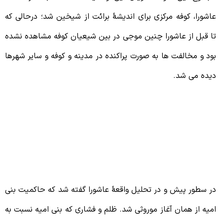
اشورا، کوفه مرکزی برای اندیشۀ برائت از شیخین شد؛ درحالی که
ا قبل از عاشورا چنین موجی در بین شیعیان کوفه مشاهده نشده
ود و مخالفت ها به صورت پراکنده در مدینه و کوفه و سایر شهرها
یده می شد.
3 – حاکمیتِ غیر اهل بیت علیهم
لسلام ، عامل زمینه ساز جریان برائت
ر سطور پیش و در تحلیل واقعۀ عاشورا گفته شد که حاکمیت بنی
میه از همان آغاز موروثی شد. ظلم و فشاری که بنی امیه نسبت به