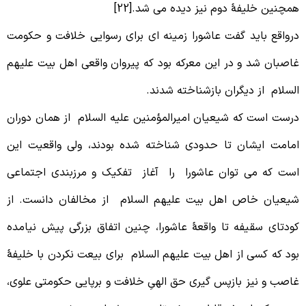
مچنین خلیفۀ دوم نیز دیده می شد.[22]
رواقع باید گفت عاشورا زمینه ای برای رسوایی خلافت و حکومت
اصبان شد و در این معرکه بود که پیروان واقعی اهل بیت علیهم
لسلام از دیگران بازشناخته شدند.
رست است که شیعیان امیرالمؤمنین علیه السلام از همان دوران
مامت ایشان تا حدودی شناخته شده بودند، ولی واقعیت این
ست که می توان عاشورا را آغاز تفکیک و مرزبندی اجتماعی
یعیان خاص اهل بیت علیهم السلام از مخالفان دانست. از
ودتای سقیفه تا واقعۀ عاشورا، چنین اتفاق بزرگی پیش نیامده
ود که کسی از اهل بیت علیهم السلام برای بیعت نکردن با خلیفۀ
اصب و نیز بازپس گیری حق الهیِ خلافت و برپایی حکومتی علوی،