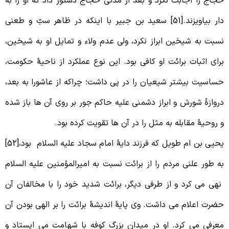
جاج را اجابت نکرد و بعد از مدتی حجاج دستور داد که او را به
دار بیاویزند.[51] سعید بن جبیر با اینکه در ظاهر سبّ و طعنی
سبت به شیخین ابراز نکرد، ولی عدم ولاء و تمایل او به شیخین،
رای اثبات برائت او کافی بود. این نوع عملکرد از ناحیۀ حکومت،
ساسیت بیشتر شیعیان را در پی داشت؛ چراکه از عاشورا به بعد،
روازۀ شورش و ابراز دشمنی علیه حاکم جور بر روی آن ها باز شده
 روحیۀ مقابله به مثل را در آن ها تقویت کرده بود.
یحیی بن ام طویل که فرزند دایۀ امام سجاد علیه السلام بود،[52]
ه طور علنی مردم را از برائت نسبت به امیرالمؤمنین علیه السلام
هی می کرد و از طرفی دیگر، برائت شدید خود را با مخالفان آن
ضرت اعلام می داشت. وی پایۀ اندیشۀ برائت را بر الهی بودن آن
عرفی می کرد. او در میدان بزرگ کوفه با شهامت می ایستاد و