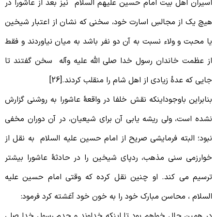
سیران اهل بیت امام حسین علیهم السلام نیز بعد از عاشورا در
یچ یک از مجالسِ اسارت خود، سخنی که نشان از اعتبار شیخین
ا محبت و ولاء نسبت به آن دو نفر باشد به میان نیاوردند و فقط
ز عظمت خاندان رسول خدا صلی الله علیه وآله سخن گفتند تا
ایی که عدۀ زیادی از اهل شام را منقلب کردند.[26]
نابراین باوجوداینکه نقش خلفا در واقعۀ عاشورا به روشنی گزارش
شده است، ولی ریشه یابی آن برای شیعیان، در آن دوران مخفی
بود؛ البته فرمایشی صریح از امام حسین علیه السلام به نقل از
وارزمی سنی مذهب، ردپای شیخین را در حادثۀ عاشورا بیشتر
رسیم می کند. او چنین نقل کرده که وقتی امام حسین علیه
لسلام ، محاسن مبارک خود را به خون خود آغشته کرد فرمود:
ر همین حال خواهم بود تا اینکه خداوند و جدم رسول خدا صلی