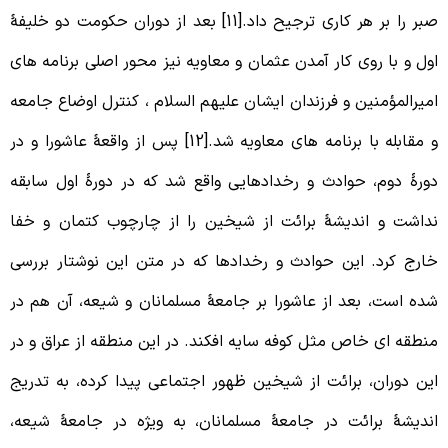
صبر را بر هر کاری ترجیح داد.[11] بعد از دوران حکومت دو خلیفۀ
ول و با روی کار آمدن عثمان و معاویه نیز محور اصلی برنامه های
میرالمؤمنین و فرزندان ایشان علیهم السلام ، کنترل اوضاع جامعه
و مقابله با برنامه های معاویه شد.[12] پس از واقعۀ عاشورا و در
ورۀ دوم، حوادث و رخدادهایی واقع شد که در دورۀ اول سابقه
داشت و اندیشۀ برائت از شیخین را از چارچوب کتمان و خفا
ارج کرد. این حوادث و رخدادها که در متن این نوشتار بررسی
ده است، بعد از عاشورا بر جامعۀ مسلمانان و شیعه، آن هم در
نطقه ای خاص مثل کوفه سایه افکند. در این منطقه از عراق و در
ین دوران، برائت از شیخین ظهور اجتماعی پیدا کرده، به تدریج
ندیشۀ برائت در جامعۀ مسلمانان، به ویژه در جامعۀ شیعه،