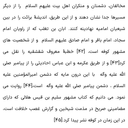
خالفان، دشمنان و منکران اهل بیت علیهم السلام را از دیگر
سیرها جدا نشان دهند و از این طریق، اندیشۀ برائت را در بین
یعیان امامیه نهادینه کنند. ابان بن تغلب که از راویان امام
جاد، امام باقر و امام صادق علیهم السلام و از شخصیت های
مشهور کوفه است، [42] خطبۀ معروف شقشقیه را نقل می
کرد[43] و از طریق عکرمه و ابن عباس احادیثی را از پیامبر صلی
لله علیه وآله با این درون مایه که دشمن امیرالمؤمنین علیه
السلام ، دشمن پیامبر صلی الله علیه وآله است،[44] روایت می
مود. می دانیم که کتاب مشهور سلیم بن قیس هلالی که دارای
ضامینی صریح در مذمت شیخین و گزارش غصب خلافت است،
ر این زمان در کوفه نشر پیدا کرد.[45]