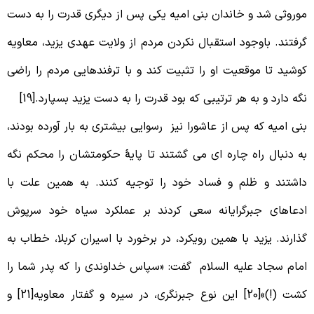
وروثی شد و خاندان بنی امیه یکی پس از دیگری قدرت را به دست
رفتند. باوجود استقبال نکردن مردم از ولایت عهدی یزید، معاویه
وشید تا موقعیت او را تثبیت کند و با ترفندهایی مردم را راضی
گه دارد و به هر ترتیبی که بود قدرت را به دست یزید بسپارد.[19]
نی امیه که پس از عاشورا نیز رسوایی بیشتری به بار آورده بودند،
ه دنبال راه چاره ای می گشتند تا پایۀ حکومتشان را محکم نگه
اشتند و ظلم و فساد خود را توجیه کنند. به همین علت با
دعاهای جبرگرایانه سعی کردند بر عملکرد سیاه خود سرپوش
ذارند. یزید با همین رویکرد، در برخورد با اسیران کربلا، خطاب به
مام سجاد علیه السلام گفت: «سپاس خداوندی را که پدر شما را
کشت (!)»[20] این نوع جبرنگری، در سیره و گفتار معاویه[21] و