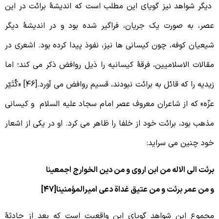
یگر شواهد نیز گویای این مطلب است که اندیشۀ برائت در این
صر، به صورت یک جریان، فراگیر شده بود و در اندیشۀ دیگر
یعیان کوفه، چون کیسانی ها نیز، نفوذ پیدا کرده بود. اشعری در
قالات الاسلامیین، فرقۀ کیسانیه را ذیل روافض ذکر می کند؛ اما
زیدیه را که قائل به برائت نبودند، قسیم روافض می آورد.[46] «کُثَیّر
زّه» که از شاعران معروف عصر امام سجاد علیه السلام و کیسانی
ذهب بود، برائت خود از خلفا را ظاهر می کرد. او در یکی از اشعار
ود چنین می سراید:
رئت الی الاله من ابن اروی و من دین الخوارج اجمعینا
 من عمر برئت و من عتیق غداة دعی امیرالمؤمنینا[47]
جموع این شواهد گویای این واقعیت است که بعد از حادثۀ