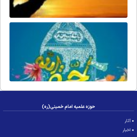
حُجّت ا
زمان(ار
فداه) د
جامعه 
عصر غی
حوزه علمیه امام خمینی(ره)
آثار
اخبار