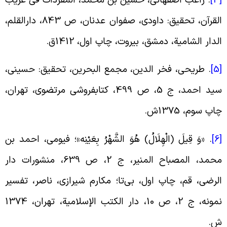
[
.
راغب اصفهانی، حسین بن محمد، المفردات فی غریب
القرآن، تحقیق: داودی، صفوان عدنان، ص 843، دارالقلم‏،
لدار الشامیة، دمشق، بیروت، چاپ اول، 1412ق
.
[
.
‏طریحی، فخر الدین، مجمع البحرین، تحقیق: حسینی‏،
سید احمد، ج 5، ص 499، کتابفروشی مرتضوی، تهران،
اپ سوم، 1375ش
.
[
. «
وَ قِیلَ (الْهِلَالُ) هُوَ الشَّهْرُ بِعَیْنِه»؛ فیومی، احمد بن
محمد، المصباح المنیر، ج 2، ص 639، منشورات دار
لرضی، قم، چاپ اول، بی‌تا؛ ‏مکارم شیرازى، ناصر، تفسیر
نمونه، ج ‏2، ص 10، دار الکتب الإسلامیة، تهران‏، 1374
.‏