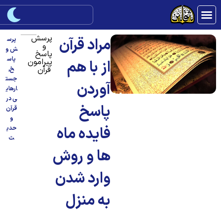
پرسش
مراد قرآن
پرس
و
ش و
پاسخ
پاس
پیرامون
از با هم
قرآن
خ
,
جست
آوردن
ارهای
ی در
پاسخ
قرآن
و
فایده ماه‌
حدی
ث
ها و روش
وارد شدن
به منزل