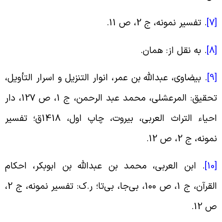
[
.
تفسیر نمونه، ج ‏2، ص 11
.
[
.
به نقل از: همان
.
[
.
بیضاوی، عبدالله بن عمر، انوار التنزیل و اسرار التأویل،
تحقیق: المرعشلی‏، محمد عبد الرحمن، ج 1، ص 127، دار
احیاء التراث العربی، بیروت، چاپ اول، 1418ق؛ تفسیر
مونه، ج ‏2، ص 12
.
[
.
ابن العربی، محمد بن عبدالله بن ابوبکر، احکام
القرآن، ج 1، ص 100، بی‌جا، بی‌تا؛ ر.ک: تفسیر نمونه، ج ‏2،
 12
.