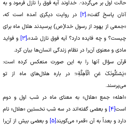
الت اول بر می‌گردد-. خداوند آیه فوق را نازل فرمود و به
نان پاسخ گفت
».
[2]
در روایت دیگرى آمده است که،
جمعى از یهود از رسول خدا(ص) پرسیدند هلال ماه براى
یست؟ و چه فایده دارد؟ آیه فوق نازل شد
»
،
[3]
و فواید
ادى و معنوى آن‌را در نظام زندگى انسان‌ها بیان کرد
.
رآن سؤال آنها را به این صورت منعکس کرده است:
یَسْئَلُونَکَ عَنِ الْأَهِلَّةِ»؛ در باره هلال‌هاى ماه از تو
ی‌پرسند
.
اهله» جمع «هلال» به معناى ماه در شب اول و دوم
ست
[4]
و بعضى گفته‌اند در سه شب نخستین «هلال» نام
ارد و بعداً به آن «قمر» می‌گویند
[5]
و بعضى بیش از آن‌را