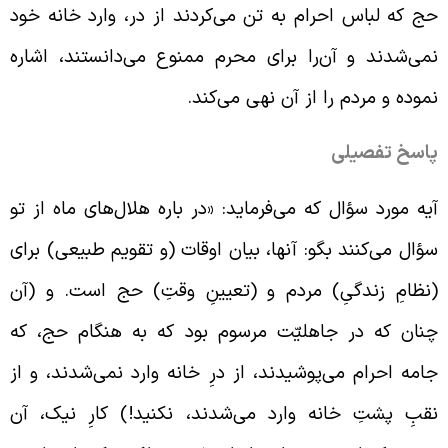
ج که لباس احرام به تن می‌کردند از در، وارد خانه خود
می‌شدند و آن‌را براى محرم ممنوع می‌دانستند، اشاره
موده و مردم را از آن نهى می‌کند
.
اسخ تفصیلی
یه مورد سؤال که می‌فرماید: «در باره هلال‌هاى ماه از تو
ؤال می‌کنند بگو: آنها، بیان اوقات (و تقویم طبیعى) براى
نظامِ زندگىِ) مردم و (تعیینِ وقتِ) حج است. و (آن
نان که در جاهلیّت مرسوم بود که به هنگام حج، که
امه احرام می‌پوشیدند، از درِ خانه وارد نمی‌شدند، و از
قبِ پشتِ خانه وارد می‌شدند، نکنید!) کارِ نیک، آن