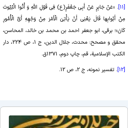
[
. «
عَنْ جَابِرٍ عَنْ أَبِی جَعْفَرٍ(ع) فِی قَوْلِ اللَّهِ وَ أْتُوا الْبُیُوتَ
ِنْ أَبْوابِها قَالَ یَعْنِی أَنْ یَأْتِیَ الْأَمْرَ مِنْ وَجْهِهِ أَیِّ الْأُمُورِ
َانَ»؛ برقی، ابو جعفر احمد بن محمد بن خالد، المحاسن،
محقق و مصحح: محدث، جلال الدین،‏ ج 1، ص 224، دار
لکتب الإسلامیة، قم، چاپ دوم، 1371ق
.
[
.
تفسیر نمونه، ج ‏2، ص 12
.
دلایل
عقلی