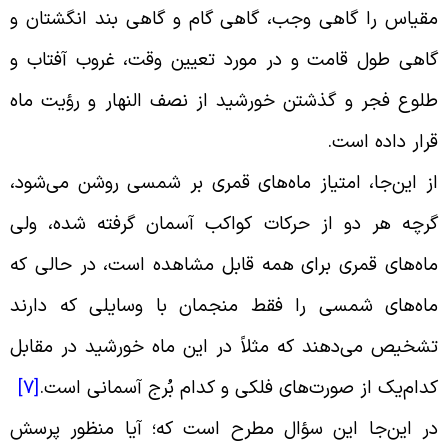
قیاس را گاهى وجب، گاهى گام و گاهى بند انگشتان و
اهى طول قامت و در مورد تعیین وقت، غروب آفتاب و
لوع فجر و گذشتن خورشید از نصف النهار و رؤیت ماه
رار داده است
.
ز این‌جا، امتیاز ماه‌هاى قمرى بر شمسى روشن می‌شود،
رچه هر دو از حرکات کواکب آسمان گرفته شده، ولى
اه‌هاى قمرى براى همه قابل مشاهده است، در حالى که
اه‌هاى شمسى را فقط منجمان با وسایلى که دارند
شخیص می‌دهند که مثلاً در این ماه خورشید در مقابل
دام‌یک از صورت‌هاى فلکى و کدام بُرج آسمانى است
.
[7]
ر این‌جا این سؤال مطرح است که؛ آیا منظور پرسش