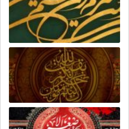
بر زنده
بودن
امام
زمان
ارواحنا
فداه
عوامل
ظهور
امام
زمان
ارواحنا
فداه
برخورد
امام
حسین
علیه