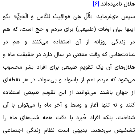
لال نامیده‌اند
.
[6]
پس مى‏فرماید: «قُلْ هِیَ مَواقِیتُ لِلنَّاسِ وَ الْحَجِّ»؛ بگو
ینها بیان اوقات (طبیعى) براى مردم و حج است، که هم
ر زندگى روزانه از آن استفاده می‌کنند و هم در
بادت‌هایى که وقت معیّنى در سال دارد در حقیقت ماه و
لال‌های آن یک تقویم طبیعى براى افراد بشر محسوب
ی‌شود که مردم اعم از باسواد و بی‌سواد، در هر نقطه‌اى
ز جهان باشند می‌توانند از این تقویم طبیعى استفاده
نند و نه تنها آغاز و وسط و آخر ماه را می‌توان با آن
ناخت، بلکه افراد خُبره با دقت همه شب‌هاى ماه را
شخیص می‌دهند. بدیهى است نظام زندگى اجتماعى