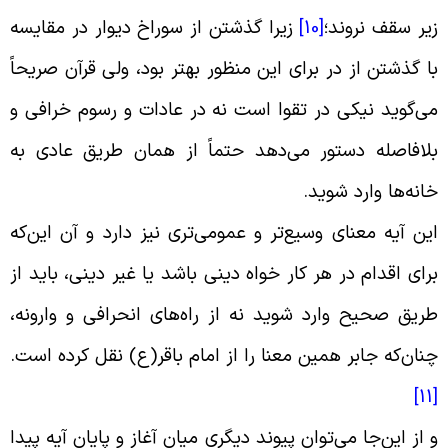
یر سقف نروند؛
[10]
زیرا گذشتن از سوراخ دیوار در مقایسه
ا گذشتن از در براى این منظور بهتر بود، ولى قرآن صریحاً
ی‌گوید نیکى در تقوا است نه در عادات و رسوم خرافى و
لافاصله دستور می‌دهد حتماً از همان طریق عادى به
انه‌ها وارد شوید
.
ین آیه معناى وسیع‌تر و عمومی‌ترى نیز دارد و آن این‌که
راى اقدام در هر کار خواه دینى باشد یا غیر دینى، باید از
ریق صحیح وارد شوید نه از راه‌های انحرافى و وارونه،
نان‌که جابر همین معنا را از امام باقر(ع) نقل کرده است
.
[
 از این‌جا می‌توان پیوند دیگرى میان آغاز و پایان آیه پیدا