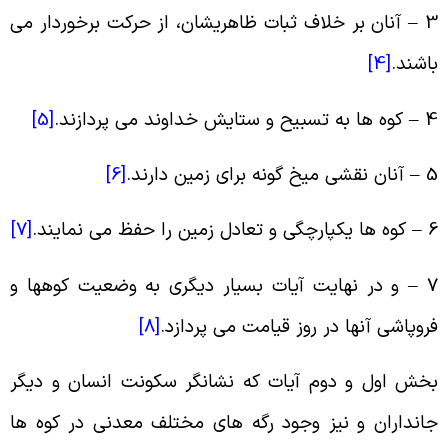
3 
آنان بر خلاف ثبات ظاهریشان، از حرکت برخوردار می
اشند
.
[4]
4 
کوه ها به تسبیح و ستایش خداوند می پردازند
.
[5]
5 
آنان نقشی میخ گونه برای زمین دارند
.
[6]
6 
کوه ها یکپارچگی و تعادل زمین را حفظ می نمایند
.
[7]
7 
و در نهایت آیات بسیار دیگری به وضعیت کوهها و
روپاشی آنها در روز قیامت می پردازد
.
[8]
خش اول و دوم آیات که نشانگر سکونت انسان و دیگر
انداران و نیز وجود رگه های مختلف معدنی در کوه ها