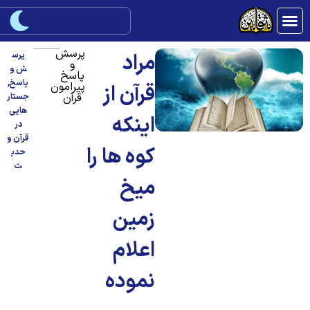
پرسش
مراد
پرس
و
ش و
پاسخ
پاسخ
,
پیرامون
قرآن از
قرآن
جستار
هایی
اینکه
در
قرآن و
کوه ها را
حدی
ث
میخ
زمین
اعلام
نموده