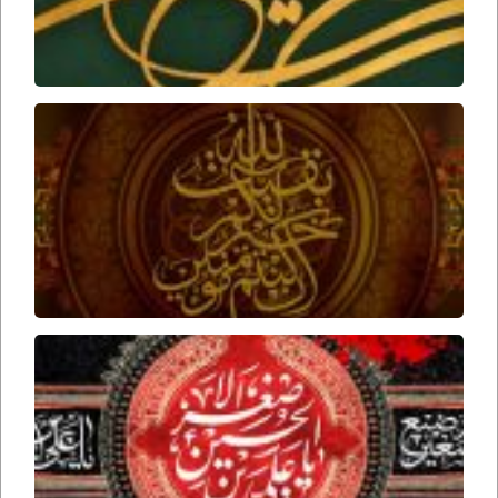
ارواحنا
فداه
عوامل
ظهور
امام
زمان
ارواحنا
فداه
برخورد
امام
حسین
علیه
السلام
با علی
اصغر