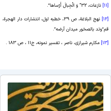
[
نازعات، 32″ وَ الْجِبالَ أَرْساها
“.
[
نهج البلاغة، ص 39، خطبه اول، انتشارات دار الهجرة،
م”وتد بالصخور میدان أرضه
“.
[
مکارم شیرازی، ناصر ، تفسیر نمونه، ج11 ، ص 183
.
دلایل
عقلی
بر زنده
بودن
امام
زمان