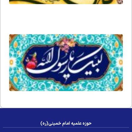
خطاب
به امام
زمان
ارواحنا
فداه
قضا
شدن
نماز
رسول
خدا
صلی
الله
علیه
و آله
و
سلم
حوزه علمیه امام خمینی(ره)