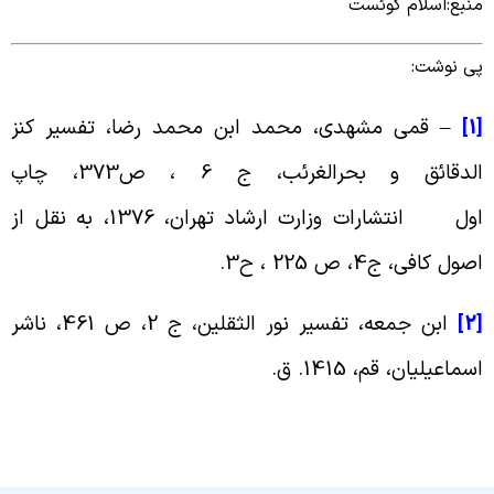
نبع:اسلام کوئست
ی نوشت:
[
–
قمی مشهدی، محمد ابن محمد رضا، تفسیر کنز
الدقائق و بحرالغرئب، ج 6 ، ص373، چاپ
ول
انتشارات وزارت ارشاد تهران، 1376، به نقل از
صول کافی، ج4، ص 225 ، ح3
.
[
ابن جمعه، تفسیر نور الثقلین، ج 2، ص 461، ناشر
سماعیلیان، قم، 1415. ق
.