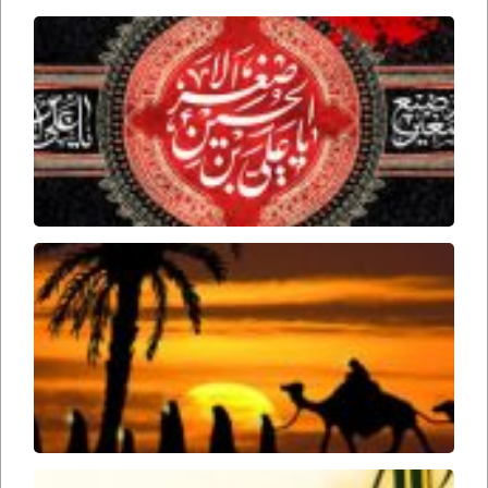
برخورد
امام
حسین
علیه
السلام
با علی
اصغر
علیه
السلام
تاریخ
حرکت
اسرای
کربلا
از
کربلا
به
سمت
شام
عبارت