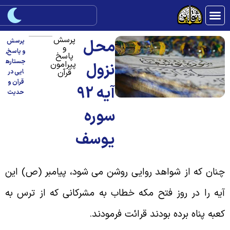
پرسش
محل
پرسش
و
و پاسخ
,
پاسخ
جستاره
پیرامون
نزول
قرآن
ایی در
قرآن و
آیه 92
حدیث
سوره
یوسف
نان که از شواهد روایی روشن می شود، پیامبر (ص) این
یه را در روز فتح مکه خطاب به مشرکانی که از ترس به
عبه پناه برده بودند قرائت فرمودند
.