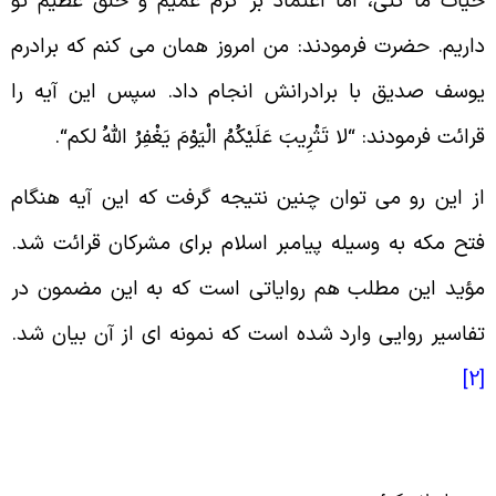
یات ما کنى، اما اعتماد بر کرم عمیم و خلق عظیم تو
اریم. حضرت فرمودند: من امروز همان می کنم که برادرم
وسف صدیق با برادرانش انجام داد. سپس این آیه را
رائت فرمودند: “لا تَثْرِیبَ عَلَیْکُمُ الْیَوْمَ یَغْفِرُ اللَّهُ لکم
“.
ز این رو می توان چنین نتیجه گرفت که این آیه هنگام
تح مکه به وسیله پیامبر اسلام برای مشرکان قرائت شد.
ؤید این مطلب هم روایاتی است که به این مضمون در
فاسیر روایی وارد شده است که نمونه ای از آن بیان شد
.
[