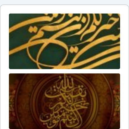
دلایل
عقلی
بر زنده
بودن
امام
زمان
ارواحنا
فداه
عوامل
ظهور
امام
زمان
ارواحنا
فداه