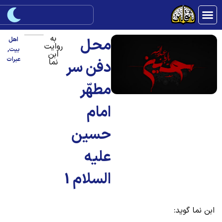
به
محل
اهل
روایت
بیت
,
ابن
عبرات
نما
دفن سر
مطهّر
امام
حسین
علیه
السلام 1
بن نما گوید: