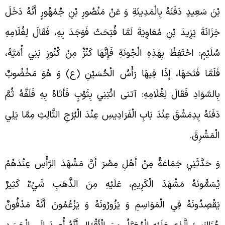
ْنَ سَعِيدٍ دَفَنَهُ بِالْمَدِينَةِ وَ عَنْ مَنْصُورِ بْنِ جُمْهُورٍ أَنَّهُ دَخَلَ
ِزَانَةَ يَزِيدَ بْنِ مُعَاوِيَةَ لَمَّا فُتِحَتْ فَوَجَدَ بِهِ، فَقَالَ لِغُلَامِهِ
ُلَيْمٍ: احْتَفِظْ بِهَذِهِ الْجُونَةِ فَإِنَّهَا كَنْزٌ مِنْ كُنُوزِ بَنِي أُمَيَّةَ،
َلَمَّا فَتَحَهَا، إِذَا فِيهَا رَأْسُ الْحُسَيْنِ (ع) وَ هُوَ مَخْضُوبٌ
ِالسَّوَادِ فَقَالَ لِغُلَامِهِ: آتنی ائْتِنِي بِثَوْبٍ فَأَتَاهُ بِهِ فَلَفَّهُ ثُمَّ
َفَنَهُ بِدِمَشْقَ عِنْدَ بَابِ الْفَرَادِيسِ عِنْدَ الْبُرْجِ الثَّالِثِ مِمَّا يَلِي
لْمَشْرِقَ.
َ حَدَّثَنِي جَمَاعَةٌ مِنْ أَهْلِ مِصْرَ أَنَّ مَشْهَدَ الرَّأْسِ عِنْدَهُمْ
ُسَمُّونَهُ مَشْهَدَ الْكَرِيمِ، عَلَيْهِ مِنَ الذَّهَبِ شَيْ‏ءٌ كَثِيرٌ
َقْصِدُونَهُ فِي الْمَوَاسِمِ وَ يَزُورُونَهُ وَ يَزْعُمُونَ أَنَّهُ مَدْفُونٌ