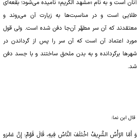
نان است و به نام «مشهد الکریم» نامیده می‌شود؛ بقعه‌ای
لایی است و در مناسبت‌ها به زیارت آن می‌روند و
عتقدند که آن سر مطهّر آن‌جا دفن شده است. ولی قول
ورد اعتماد آن است که آن سر را پس از گرداندن در
هرها برگردانده و به بدن ملحق ساختند و با جسد دفن
د.
ال ابن نما:
َ أَمَّا الرَّأْسُ الشَّرِيفُ اخْتَلَفَ النَّاسُ فِيهِ، قَالَ قَوْمٌ: إِنَّ عَمْرَو