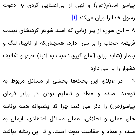
یامبر اسلام(ص) و نهى از بى‌اعتنایى کردن به دعوت
سول خدا را بیان می‌کند
.
[1]
8 
این سوره از پیر زنانی که امید شوهر کردنشان نیست
ریضه حجاب را بر مى دارد، همچنان‌که از نابینا، لنگ و
یمار (شاید براى آسان گیرى نسبت به آنها) حرج و تکالیف
شوار را بر مى ‌دارد
.
9 
در لابلاى این بحث‌ها بخشى از مسائل مربوط به
وحید، مبدء و معاد و تسلیم بودن در برابر فرمان
یامبر(ص) را ذکر مى ‌کند؛ چرا که پشتوانه همه برنامه‌‌
اى عملى و اخلاقى، همان مسائل اعتقادى، ایمان به
بدء و معاد و حقانیت نبوت است، و تا این ریشه نباشد