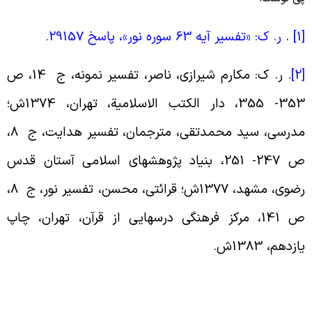
[
.
ر. ک: «تفسیر آیه 63 سوره نور»، پاسخ 29157
.
[
.
ر. ک: مکارم شیرازی، ناصر، تفسیر نمونه، ج 14، ص
353- 355، دار الکتب الاسلامیة، تهران، 1374ش؛
مدرسی، سید محمدتقی، مترجمان، تفسیر هدایت، ج 8،
ص 247- 251، بنیاد پژوهشهاى اسلامى آستان قدس
رضوى، مشهد، 1377ش؛ قرائتی، محسن، تفسیر نور، ج 8،
ص 141، مرکز فرهنگی درسهایی از قرآن، تهران، چاپ
ازدهم، 1383ش
.