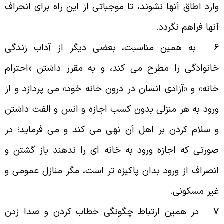
ارد اطاق آنها نشوند، تا موجباتى از این راه براى انحراف
نها فراهم نگردد
.
6 
به همین مناسبت، بعضى دیگر از آداب زندگى
انوادگى را مطرح مى‌ کند، و به مقرر داشتن «احترام
انه» و «آزادى انسان در درون خانه خود» مى ‌پردازد و از
رود به هر منزلی بدون کسب اجازه و انس و الفت داشتن
 سلام کردن بر اهل آن نهى مى ‌کند و مى ‌فرماید؛ در
ورتى که اجازه ورود به خانه‌ اى را ندهند باز گشتن و
نصراف از ورود بدان پاکیزه‌ تر است، مگر منازل عمومى و
یر مسکونی
.
7 
در همین ارتباط چگونگی خطاب کردن و صدا زدن