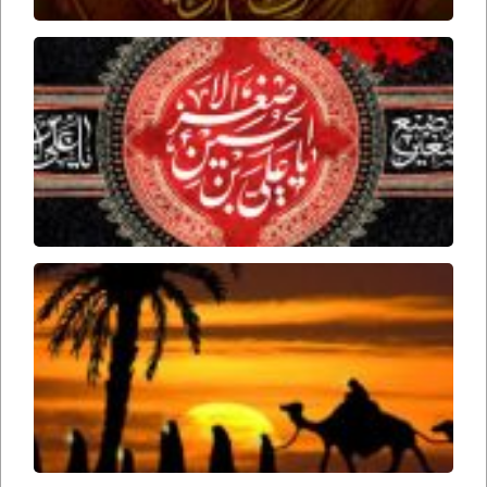
برخورد
امام
حسین
علیه
السلام
با علی
اصغر
علیه
السلام
تاریخ
حرکت
اسرای
کربلا
از
کربلا
به
سمت
شام