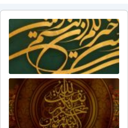
دلایل
عقلی
بر زنده
بودن
امام
زمان
ارواحنا
فداه
عوامل
ظهور
امام
زمان
ارواحنا
فداه