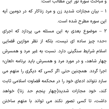
 مباحث سوره نور این مطالب است
:
1
بیان مجازات شدید زن و مرد زناکار که در دومین آیه
ین سوره مطرح شده است
.
2 
موضوع بعدی به این مسئله مى‌ ‌پردازد که اجراى
حد» چیز ساده اى نیست، بلکه از نظر موازین قضایى
سلام شرایط سنگینى دارد. نسبت به غیر مرد و همسرش
هار شاهد، و در مورد مرد و همسرش باید برنامه «لعان»
جرا گردد. همچنین حتى اگر کسى که دیگرى را متهم مى‌‌
ازد نتواند ادعاى خود را در محکمه قضاوت اسلامى ثابت
ند، خود مجازات شدید(چهار پنجم حد زنا) خواهد
اشت، تا کسى تصور نکند مى‌‌ تواند با متهم ساختن