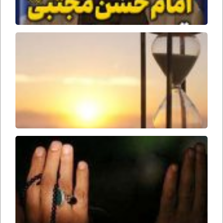
جنگ
جمل
وقت
ظهور
امام
زمان
ارواحنا
فداه
سحرها
را از
دست
ندهید