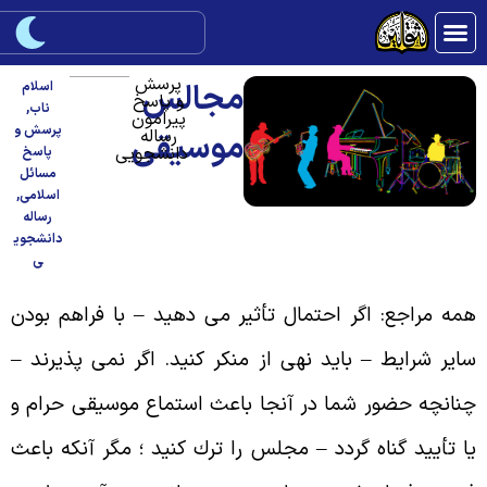
پرسش
مجالس
اسلام
و پاسخ
ناب
,
پیرامون
پرسش و
رساله
موسیقى
دانشجویی
پاسخ
مسائل
اسلامی
,
رساله
دانشجوی
ی
مه مراجع: اگر احتمال تأثیر مى دهید – با فراهم بودن
ایر شرایط – باید نهى از منكر كنید. اگر نمى پذیرند –
نانچه حضور شما در آنجا باعث استماع موسیقى حرام و
ا تأیید گناه گردد – مجلس را ترك كنید ؛ مگر آنكه باعث