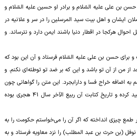
سن بن علی علیه السّلام و برادر او حسین علیه السّلام و
ان ایشان و اهل بیت سید المرسلین را در سر و علانیه در
 احوال هرکجا در اقطار دنیا باشند ایمن دارد و نترساند. و
و برای حسن بن علی علیه السّلام فرستاد و آن این بود که
ز من از آن تو باشد و این که بر ضد تو توطئه‌ای نکنم. و
به اضافه خراج فسا و دارابجرد. این متن را گواهانی چون
محمد بن اشعث کندی و عبد الله بن عامر تأیید کرده و تاریخ کتابت آن ربیع الآخر سال 41 هجری بوده
 در طمع چیزی انداخته که اگر آن را می‌خواستم حکومت را به
نوفل (بن حرث بن عبد المطلب) را نزد معاویه فرستاد و به