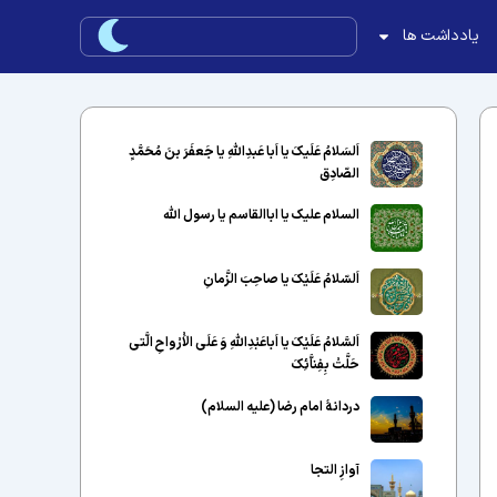
یادداشت ها
اَلسَلامُ عَلَیکَ یا اَبا عَبدِاللّهِ یا جَعفَرَ بنَ مُحَمَّدٍ
الصّادِق
السلام علیک یا اباالقاسم یا رسول الله
اَلسّلامُ عَلَیْکَ یا صاحِبَ الزَّمانِ
اَلسَّلامُ عَلَیْکَ یا اَباعَبْدِاللَّهِ وَ عَلَى الاَْرْواحِ الَّتى
حَلَّتْ بِفِناَّئِکَ
دردانهٔ امام رضا (علیه السلام)
آوازِ التجا