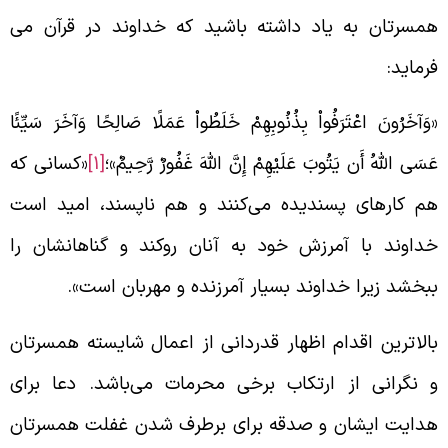
مسرتان به یاد داشته باشید که خداوند در قرآن می‌
رماید:
وَآخَرُونَ اعْتَرَفُواْ بِذُنُوبِهِمْ خَلَطُواْ عَمَلًا صَالِحًا وَآخَرَ سَیِّئًا
َسَی اللّهُ أَن یَتُوبَ عَلَیْهِمْ إِنَّ اللّهَ غَفُورٌ رَّحِیمٌ»؛
[1]
«کسانی که
م کارهای پسندیده می‌‌‌کنند و هم ناپسند، امید است
داوند با آمرزش خود به آنان روکند و گناهانشان را
بخشد زیرا خداوند بسیار آمرزنده و مهربان است».
الاترین اقدام اظهار قدردانی از اعمال شایسته همسرتان
 نگرانی از ارتکاب برخی محرمات می‌‌باشد. دعا برای
دایت ایشان و صدقه برای برطرف شدن غفلت همسرتان