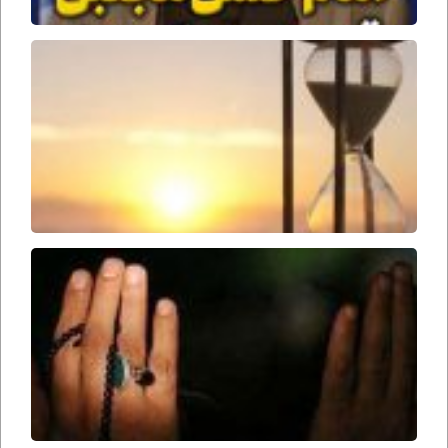
جمل
وقت
ظهور
امام
زمان
ارواحنا
فداه
سحرها
را از
دست
ندهید