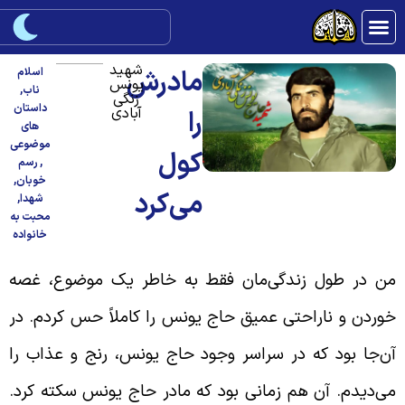
شهید
مادرش
اسلام
یونس
ناب
,
زنگی
داستان
آبادی
را
های
موضوعی
کول
,
رسم
خوبان
,
می‌کرد
شهدا
,
محبت به
خانواده
ن در طول زندگی‌مان فقط به خاطر یک موضوع، غصه
وردن و ناراحتی عمیق حاج یونس را کاملاً حس کردم. در
ن‌جا بود که در سراسر وجود حاج یونس، رنج و عذاب را
ی‌دیدم. آن هم زمانی بود که مادر حاج یونس سکته کرد.