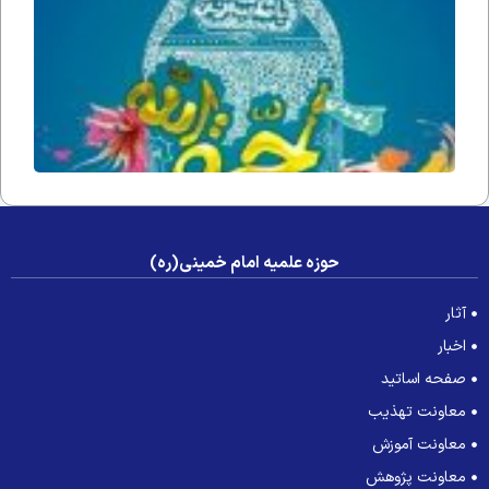
فداه) د
جامعه 
عصر غی
حوزه علمیه امام خمینی(ره)
آثار
اخبار
صفحه اساتید
معاونت تهذیب
معاونت آموزش
معاونت پژوهش