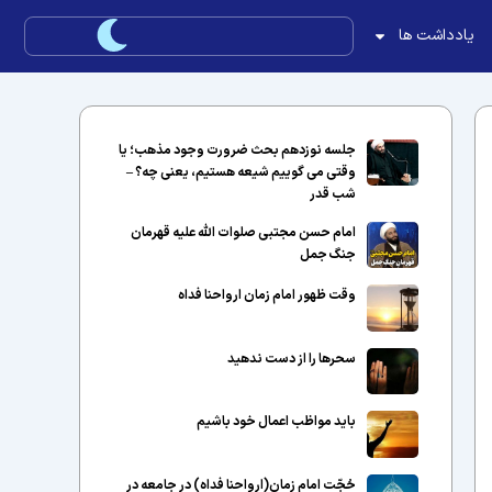
یادداشت ها
جلسه نوزدهم بحث ضرورت وجود مذهب؛ یا
وقتی می گوییم شیعه هستیم، یعنی چه؟ –
شب قدر
امام حسن مجتبی صلوات الله علیه قهرمان
جنگ جمل
وقت ظهور امام زمان ارواحنا فداه
سحرها را از دست ندهید
باید مواظب اعمال خود باشیم
حُجّت امام زمان(ارواحنا فداه) در جامعه در