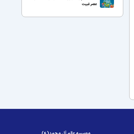
عصر غیبت
موسسه عالم آل محمد(ع)