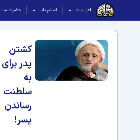
اهل بیت
اسلام ناب
حضرت استاد
كشتن
پدر براى
به
سلطنت
رساندن
پسر!