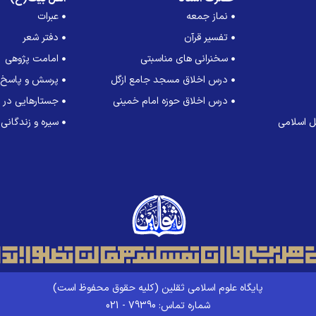
نماز جمعه
عبرات
تفسیر قرآن
دفتر شعر
سخنرانی های مناسبتی
امامت پژوهی
درس اخلاق مسجد جامع ازگل
پرسش و پاسخ
درس اخلاق حوزه امام خمینی
جستارهایی در ت
 اسلامی
سیره و زندگانی
پایگاه علوم اسلامی ثقلین (کلیه حقوق محفوظ است)
شماره تماس: 79390 - 021