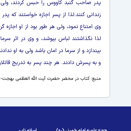
پدر صاحب گنبد كاووس را حبس كردند، ولى 
زندانى كنند.لذا از پسر اجازه خواستند كه پدر ر
وى امتناع نمود، ولى هر طور بود از او اجازه گ
لذا نگذاشتند لباس بپوشد، و وى در اثر سرم
بيندازد و از سرما در امان باشد ولى به او ندا
و به پسرش دادند. هر چند پسر به تدريج قاتل
منبع: کتاب در محضر حضرت آیت الله العظمی بهجت- جلد1 / محمد حسین 
حوزه علمیه امام خمینی(ره)
اسلام ناب