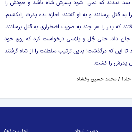
بعد ديدند كه نمى
شود پسرش شاه باشد و خودش را
ا به قتل برسانند و به او گفتند: اجازه بده پدرت رابكشيم،
رفتند كه پدر را هر چند به صورت اضطرارى به قتل برسانند،
ا جان داد. حتى جُل و پلاسى درخواست كرد كه روى خود
دند تا اين كه درگذشت! بدين ترتيب سلطنت را از شاه گرفتند
ان پدرش را كشت.
رخشاد
حضرت استاد
اهل بیت(ع)