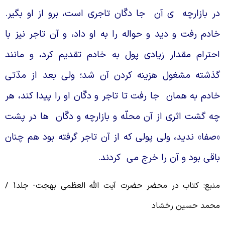
ر بازارچه
ى آن
جا دكّان تاجرى است، برو از او بگير.
ادم رفت و ديد و حواله را به او داد، و آن تاجر نيز با
حترام مقدار زيادى پول به خادم تقديم كرد، و مانند
ذشته مشغول هزينه كردن آن شد؛ ولى بعد از مدّتى
ادم به همان
جا رفت تا تاجر و دكّان او را پيدا كند، هر
ه گشت اثرى از آن محلّه و بازارچه و دكّان
ها در پشت
صفا» نديد، ولى پولى كه از آن تاجر گرفته بود هم چنان
اقى بود و آن را خرج مى
كردند.
منبع: کتاب در محضر حضرت آیت الله العظمی بهجت- جلد1 /
حمد حسین رخشاد