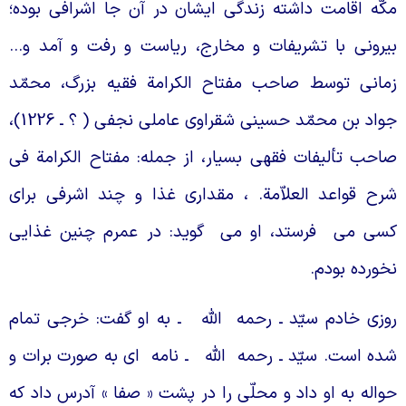
كّه اقامت داشته زندگى ايشان در آن جا اشرافى بوده؛
يرونى با تشريفات و مخارج، رياست و رفت و آمد و…
مانى توسط صاحب مفتاح الكرامة فقيه بزرگ، محمّد
جواد بن محمّد حسينى شقراوى عاملى نجفى ( ؟ ـ 1226)،
احب تأليفات فقهى بسيار، از جمله: مفتاح الكرامة فى
رح قواعد العلاّمة. ، مقدارى غذا و چند اشرفى براى
سى مى
فرستد، او مى
گويد: در عمرم چنين غذايى
خورده بودم.
وزى خادم سيّد ـ رحمه
اللّه
ـ به او گفت: خرجى تمام
ده است. سيّد ـ رحمه
اللّه
ـ نامه
اى به صورت برات و
واله به او داد و محلّى را در پشت « صفا » آدرس داد كه