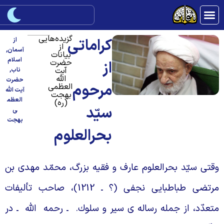
گزیده‌هایی
كراماتى
از
از
آسمان
,
بیانات
اسلام
حضرت
از
آبت
ناب
,
الله
حضرت
مرحوم
العظمی
آیت الله
بهجت
العظم
(ره)
سيّد
ی
بهجت
بحرالعلوم
قتى سيّد بحرالعلوم عارف و فقيه بزرگ، محمّد مهدى بن
مرتضى طباطبايى نجفى (؟ ـ 1212)، صاحب تأليفات
تعدّد، از جمله رساله
ى سير و سلوك.
ـ رحمه
اللّه
ـ در