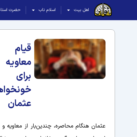
اهل بیت
اسلام ناب
حضرت استاد
قیام
معاویه
برای
خونخواه
عثمان
عثمان هنگام محاصره، چندین‌بار از معاویه و