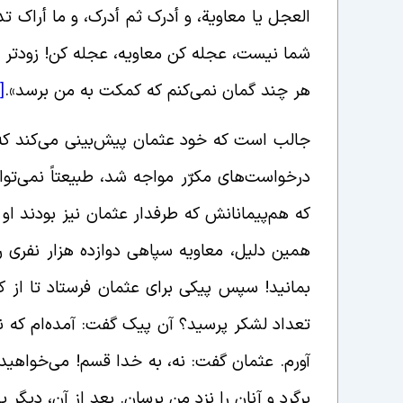
العجل یا معاویة، و أدرک ثم أدرک، و ما أراک تد
شما نیست، عجله کن معاویه، عجله کن! زودتر خ
هر چند گمان نمی‌کنم که کمکت به من برسد».
[6]
جالب است که خود عثمان پیش‌بینی می‌کند که 
درخواست‌های مکرّر مواجه شد، طبیعتاً نمی
که هم‌پیمانانش که طرفدار عثمان نیز بودند ا
همین دلیل، معاویه سپاهی دوازده هزار نفری ر
بمانید! سپس پیکی برای عثمان فرستاد تا از کار
تعداد لشکر پرسید؟ آن پیک گفت: آمده‌ام که نظر
آورم. عثمان گفت: نه، به خدا قسم! می‌خواهید
برگرد و آنان را نزد من برسان. بعد از آن، دیگ