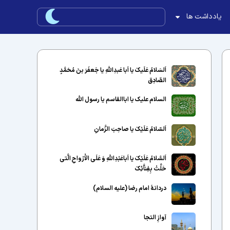
یادداشت ها
اَلسَلامُ عَلَیکَ یا اَبا عَبدِاللّهِ یا جَعفَرَ بنَ مُحَمَّدٍ
الصّادِق
السلام علیک یا اباالقاسم یا رسول الله
اَلسّلامُ عَلَیْکَ یا صاحِبَ الزَّمانِ
اَلسَّلامُ عَلَیْکَ یا اَباعَبْدِاللَّهِ وَ عَلَى الاَْرْواحِ الَّتى
حَلَّتْ بِفِناَّئِکَ
دردانهٔ امام رضا (علیه السلام)
آوازِ التجا