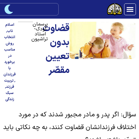
پرسمان
قضاوت
اسلام
کودک-
ناب
,
استاد
انتخاب
تراشیون
بدون
روش
مناسب
تعیین
در
برخورد
مقصّر
با
فرزندان
,
تربیت
فرزند
,
سبک
زندگی
ؤال: اگر پدر و مادر مجبور شدند که در مورد
ختلاف فرزندانشان قضاوت کنند، به چه نکاتی باید