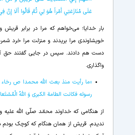
عَلَى مُنَازَعَتِي أَمْراً هُوَ لِي ثُمَّ قَالُوا أَلَا إِنَّ فِي
بار خدایا؛ می‌خواهم که مرا در برابر قریش و 
خویشاوندی مرا بریدند و منزلت مرا خرد شمردن
دست هم دادند. سپس در جایی گفتند حق آن ا
واگذاری.
«ما رأيت منذ بعث الله محمدا ص رخاء ل
رسوله فكانت الطامة الكبرى وَ اللَّهُ الْمُسْتَعان
از هنگامی که خداوند محمّد صلّی الله علیه و 
ندیدم. قریش از همان هنگام که کوچک بودم مر