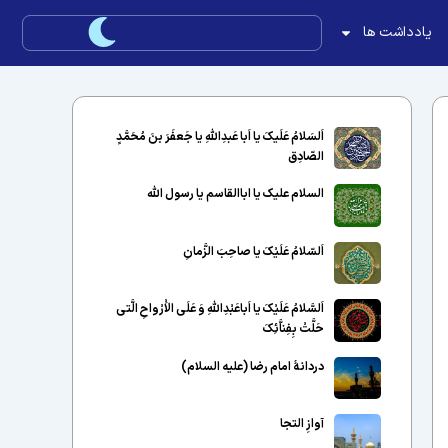
یادداشت ها
اَلسَلامُ عَلَیکَ یا اَبا عَبدِاللّهِ یا جَعفَرَ بنَ مُحَمَّدٍ
الصّادِق
السلام علیک یا اباالقاسم یا رسول الله
اَلسّلامُ عَلَیْکَ یا صاحِبَ الزَّمانِ
اَلسَّلامُ عَلَیْکَ یا اَباعَبْدِاللَّهِ وَ عَلَى الاَْرْواحِ الَّتى
حَلَّتْ بِفِناَّئِکَ
دردانهٔ امام رضا (علیه السلام)
آوازِ التجا