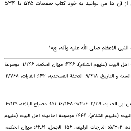
و ده ها مورد دیگر که برای مطالعه برخی از آن ها می توانید به خود کتاب صفحات 525 تا 534
نبی الاعظم صلى الله عليه وآله، ج10
ـ شرح نهج البلاغة، ابن ابی الحدید، 9/306؛ مناقب اهل البیت (علیهم السّلام)، 446؛ میزان الحکمه، 1/146؛ موسوعة
الامام علی بن ابی‌طالب (علیه السّلام) فی الکتاب و السنة و التاریخ، 9/418؛ التحفة العسجدیه، 142؛ الغارات، 2/768؛
ـ نهج البلاغه، شرح عبده، 3/61؛ شرح نهج البلاغه، ابن ابی الحدید، 2/119؛ 9/306؛ 16/148ـ 151؛ مصباح البلاغه، 4/129؛
الغارات، 2/431؛ الاربعین، شیرازی، 191؛ مناقب اهل البیت (علیهم السّلام)، 446؛ موسوعة احادیث اهل البیت (علیهم
السّلام)، 5/393؛ المعیار و الموازنه، 180؛ نهج السعاده، 5/302؛ الدرجات الرفیعه، 156؛ الجمل، 61ـ62؛ میزان الحکمه،