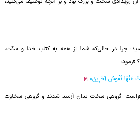
آن رویدادی سخت و بزرگ بود و بر آنچه توصیف می‌کنید،
ید: چرا در حالی‌که شما از همه به کتاب خدا و سنّت،
 فرمود:
خَتْ عَنْهَا نُفُوسُ آخَرِينَ»
.
[6]
فزاست. گروهی سخت بدان آزمند شدند و گروهی سخاوت