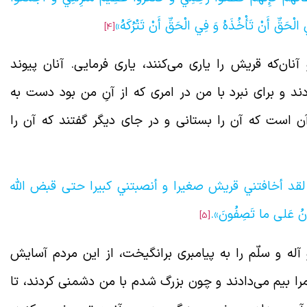
 الْحَقِّ أَنْ تَأْخُذَهُ وَ فِي الْحَقِّ أَنْ تَتْرُكَهُ»
[4]
آنان‌که قریش را یاری می‌کنند، یاری فرمایی. آنان پیوند
د و برای نبرد با من در امری که از آنِ من بود دست به
ست که آن را بستانی و در جای دیگر گفتند که آن را
قد أخافتني قريش صغيرا و أنصبتني كبيرا حتى قبض الله
ُ عَلى‏ ما تَصِفُونَ».
[5]
آله و سلّم را به پیامبری برانگیخت، از این مردم آسایش
ا بیم می‌دادند و چون بزرگ شدم با من دشمنی کردند، تا