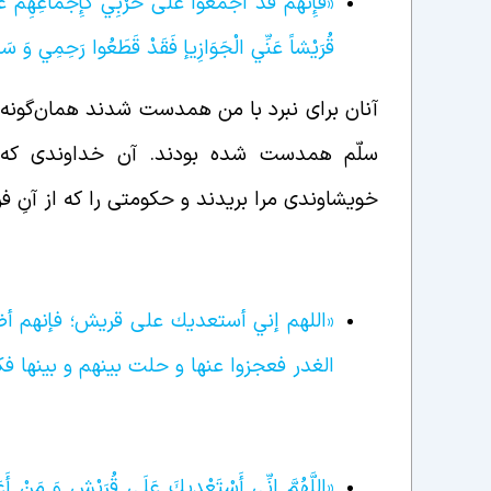
«فَإِنَّهُمْ قَدْ أَجْمَعُوا عَلَى حَرْبِي كَإِجْمَاعِه
قُرَيْشاً عَنِّي الْجَوَازِي‏إ فَقَدْ قَطَعُوا رَحِمِي وَ سَل
آنان برای نبرد با من همدست شدند همان‌گونه که
سلّم همدست شده بودند. آن خداوندی که ک
خویشاوندی مرا بریدند و حکومتی را که از آنِ فر
«اللهم إني أستعديك على قريش؛ فإنهم أضمر
الغدر فعجزوا عنها و حلت بينهم و بينها فك
«اللَّهُمَّ إِنِّي أَسْتَعْدِيكَ عَلَى قُرَيْشٍ وَ مَنْ أَعَ