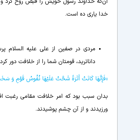
آن‌که خداوند رسول خویش را قبض روح کرد و 
خدا یاری ده است.
مردی در صفین از علی علیه السلام پرس
داناترید، قومتان شما را از خلافت دور کرد؟
«فَإِنَّهَا كَانَتْ أَثَرَةً شَحَّتْ عَلَيْهَا نُفُوسُ قَوْمٍ وَ سَ
بدان سبب بود که امر خلافت مقامی رغبت ا
ورزیدند و از آن چشم پوشیدند.