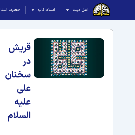
اهل بیت
اسلام ناب
حضرت استاد
قریش
در
سخنان
علی
علیه
السلام