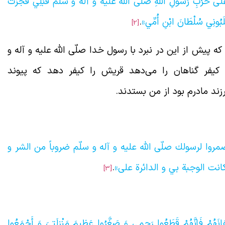
ِمْ عَلَى حَرْبِ رَسُولِ اللَّهِ صلّی الله علیه و آله و سلّم قَبْلِي فَجَزَتْ
َبُونِي سُلْطَانَ ابْنِ أُمِّي‏»
.
[2]
 پیش از این در نبرد با رسول خدا صلّی الله علیه و آله و
یفر گناهان را می‌دهد قریش را کیفر دهد که پیوند
زند مادرم بود از من بستدند.
وا لرسولك صلّی الله علیه و آله و سلّم ضروباً من الشر و
انت الوجبة بي و الدائرة علی»
.
[3]
انَهُمْ فَإِنَّهُمْ قَطَعُوا رَحِمِي وَ صَغَّرُوا عَظِيمَ مَنْزِلَتِيَ وَ أَجْمَعُوا