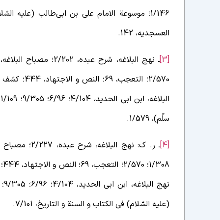
العسجدیه، 142.
[3]
سلّم)، 1/579.
[4]
(علیه السّلام) فی الکتاب و السنة و التاریخ، 7/101.