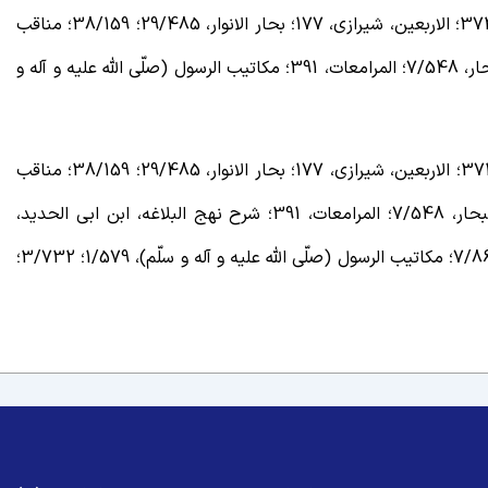
ـ نهج البلاغه، شرح عبده، 1/81؛ 2/64؛ المسترشد، 372؛ الاربعین، شیرازی، 177؛ بحار الانوار، 29/485؛ 38/159؛ مناقب
اهل البیت (علیهم السّلام)، 456؛ مستدرک سفینة البحار، 7/548؛ المرامعات، 391؛ مکاتیب الرسول (صلّی الله علیه و آله و
ـ نهج البلاغه، شرح عبده، 1/81؛ 2/64؛ المسترشد، 372؛ الاربعین، شیرازی، 177؛ بحار الانوار، 29/485؛ 38/159؛ مناقب
اهل البیت (علیهم السّلام)، 456؛ مستدرک سفینة البحار، 7/548؛ المرامعات، 391؛ شرح نهج البلاغه، ابن ابی الحدید،
9/241؛ موسوعة احادیث اهل البیت (علیهم السّلام)، 7/86؛ مکاتیب الرسول (صلّی الله علیه و آله و سلّم)، 1/579؛ 3/732؛