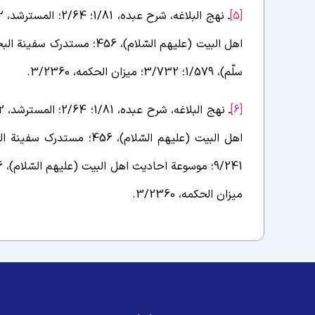
[5]
سلّم)، 1/579؛ 3/732؛ میزان الحکمه، 3/2360.
[6]
میزان الحکمه، 3/2360.