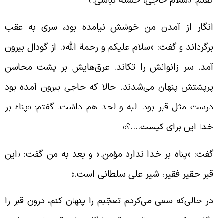
فتم: «سلام حاجی، خسته نباشی.»
نگار از آمدن من خوشش نیامده بود، سری به عقب
رگرداند و گفت: «سلام علیکم و رحمة الله». از گودال بیرون
مد. سر زانوانش را تکاند. عرق‌هایش بر پشت محاسن
رپشتش پنهان می‌شدند. حالا که حاجی بیرون آمده بود
رست مثل قبر بود. لبه و لحد هم داشت. گفتم: «پناه بر
دا این برای کیست….؟»
فت: «پناه بر خدا ندارد مؤمن.» و بعد به من گفت: «این
بر حقیر فقیر، شیر علی سلطانی است.»
ر حالی‌که سعی می‌کردم تعجّبم را پنهان کنم، درون قبر را