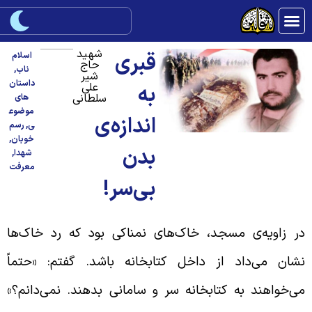
شهید
قبری
اسلام
حاج
ناب
,
شیر
داستان
علی
به
سلطانی
های
موضوع
اندازه‌ی
ی
,
رسم
خوبان
,
بدن
شهدا
,
معرفت
بی‌سر!
ر زاویه‌ی مسجد، خاک‌های نمناکی بود که رد خاک‌ها
شان می‌داد از داخل کتابخانه باشد. گفتم: «حتماً
ی‌خواهند به کتابخانه سر و سامانی بدهند. نمی‌دانم؟»