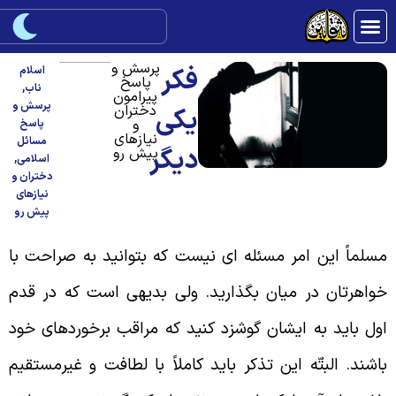
پرسش و
فکر
اسلام
پاسخ
ناب
,
پیرامون
پرسش و
دختران
یکی
و
پاسخ
نیازهای
مسائل
دیگر
پیش رو
اسلامی
,
دختران و
نیازهای
پیش رو
سلماً این امر مسئله ای نیست که بتوانید به صراحت با
واهرتان در میان بگذارید. ولی بدیهی است که در قدم
ول باید به ایشان گوشزد کنید که مراقب برخوردهای خود
اشند. البتّه این تذکر باید کاملاً با لطافت و غیرمستقیم