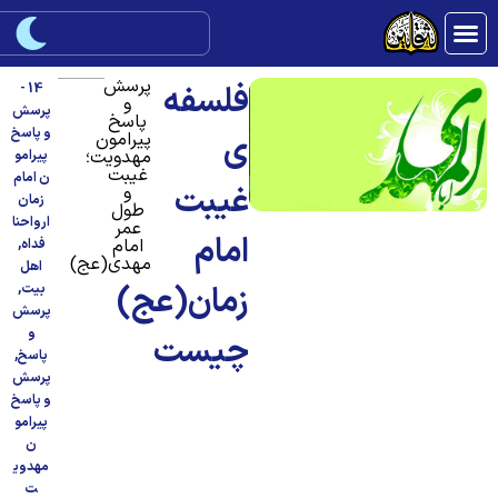
پرسش
فلسفه
14 -
و
پرسش
پاسخ
و پاسخ
پیرامون
ی
مهدویت؛
پیرامو
غيبت
ن امام
غیبت
و
زمان
طول
ارواحنا
عمر
امام
امام
فداه
,
مهدى(عج)
اهل
زمان(عج)
بیت
,
پرسش
و
چیست
پاسخ
,
پرسش
و پاسخ
پیرامو
ن
مهدوی
ت