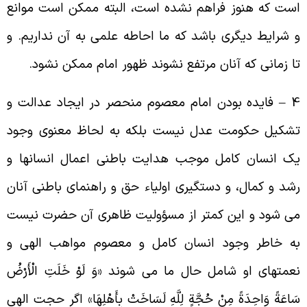
ست که هنوز فراهم نشده است، البته ممکن است موانع
 شرایط دیگری باشد که ما احاطه علمی به آن نداریم. و
ا زمانی که آنان مرتفع نشوند ظهور امام ممکن نشود
.
4 
فایده بودن امام معصوم منحصر در ایجاد عدالت و
شکیل حکومت عدل نیست بلکه به لحاظ معنوی وجود
ک انسان کامل موجب هدایت باطنی اعمال انسانها و
شد و کمال، و دستگیری اولیاء حق و راهنمای باطنی آنان
ی شود و این کمتر از مسؤولیت ظاهری آن حضرت نیست
ه خاطر وجود انسان کامل و معصوم مواهب الهی و
عمتهای او شامل حال ما می شوند «وَ لَوْ خَلَتِ الْأَرْضُ
َاعَةً وَاحِدَةً مِنْ حُجَّةٍ لِلَّهِ لَسَاخَتْ بِأَهْلِهَا» اگر حجت الهی