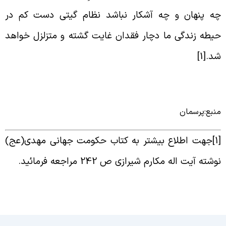
ه پنهان و چه آشکار نباشد نظام گیتی دست کم در
یطه زندگی ما دچار فقدان غایت گشته و متزلزل خواهد
د.[1
]
نبع:پرسمان
[
جهت اطلاع بیشتر به کتاب حکومت جهانی مهدی(عج)
وشته آیت اله مکارم شیرازی ص 242 مراجعه فرمائید
.