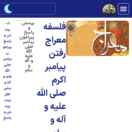
پرسش
فلسفه
01 -
و
پرس
پاسخ
ش و
پیرامون
معراج
پیامبر
پاسخ
صلی
پیرامو
رفتن
الله
ن
علیه
پیامبر
و آله
پیامبر
و
صلی
سلم
الله
اکرم
علیه و
آله و
سلم
,
صلی الله
اهل
بیت
,
علیه و
پرس
ش و
آله و
پاسخ