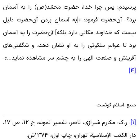
رسیدم: پس چرا خدا، حضرت محمّد(ص) را به آسمان
رد؟! آن‌حضرت فرمود: «[به آسمان بردن آن‌حضرت دلیل
یست که خداوند مکانى دارد بلکه] آن‌حضرت را به آسمان
رد تا عوالم ملکوتى را به او نشان دهد، و شگفتی‌‌های
فرینش و صنعت الهى را به چشم سر مشاهده نماید…».
[
نبع: اسلام کوئست
[
. ر.ک: مکارم شیرازی، ناصر، تفسیر نمونه، ج 12، ص 17،
ار الکتب الإسلامیة، تهران، چاپ اول، 1374ش.