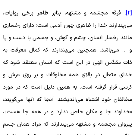
[
. فرقه مجسّمه و مشبّهه، بنابر ظاهر برخی روایات،
ى‌‏پندارند خدا را ظاهرى چون آدمى است؛ داراى رخسارى
انند رخسار انسان، چشم و گوش، و جسمى با دست و پا
 … مى‌‏باشد. همچنین مى‌‏پندارند که کمال معرفت به
ات مقدّس الهى در این است که انسان معتقد شود که
داى متعال در بالاى همه مخلوقات و بر روى عرش و
رسى قرار گرفته است. به همین دلیل است که در مورد
خالفان خود اشتباه مى‌‏اندیشند. آنجا که آنها مى‌‏گویند:
خداوند جا و مکان خاص ندارد و در همه جا هست»،
یروان مجسّمه و مشبّهه مى‏‌پندارند که مراد همان جسم