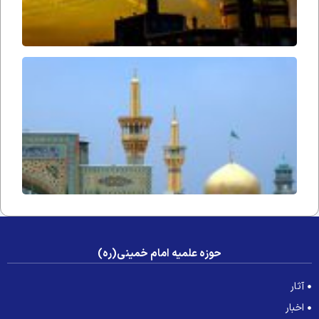
آوازِ
التجا
حوزه علمیه امام خمینی(ره)
آثار
اخبار