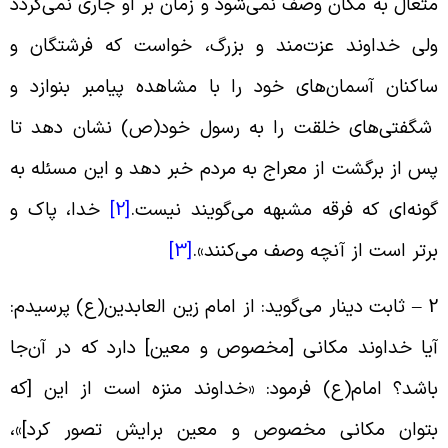
تعال به مکان وصف نمی‌‌شود و زمان بر او جارى نمی‌‌گردد
لی خداوند عزت‌مند و بزرگ، خواست که فرشتگان و
اکنان آسمان‌‌هاى خود را با مشاهده پیامبر بنوازد و
گفتی‌‌های خلقت را به رسول خود(ص) نشان دهد تا
س از برگشت از معراج به مردم خبر دهد و این مسئله به
ونه‌‌ای که فرقه مشبهه می‌‌گویند نیست.
[2]
خدا، پاک و
رتر است از آنچه وصف می‌‌کنند».
[3]
2 – ثابت دینار می‌گوید: از امام زین العابدین(ع) پرسیدم:
یا خداوند مکانى [مخصوص و معین] دارد که در آن‌‌جا
اشد؟ امام(ع) فرمود: «خداوند منزه است از این [که
توان مکانى مخصوص و معین برایش تصور کرد]»،