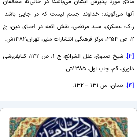
ادّى مورد پذیرش ایشان مى‏‌باشد؛ در حالى‌که مخالفان
نها مى‏‌گویند: خداوند جسم نیست که در جایى باشد.
.ک: عسکرى‏، سید مرتضى، نقش ائمه در احیاى دین‏، ج
فرهنگى انتشارات منیر، تهران،1382ش.
[
. شیخ صدوق، علل الشرائع، ج 1، ص 132، کتابفروشی
اوری، قم، چاپ اول، 1385ش.
[
. همان، ص 131 – 132.
اَلسَلامُ
عَلَیکَ یا
اَبا