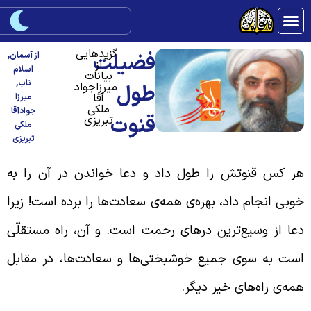
گزیدهایی
فضیلت
از آسمان
,
از
اسلام
بیانات
ناب
,
میرزاجواد
طول
آقا
میرزا
ملکی
جوادآقا
قنوت
تبریزی
ملکی
تبریزی
ر کس قنوتش را طول داد و دعا خواندن در آن را به
وبی انجام داد، بهره‌ی همه‌ی سعادت‌ها را برده است! زیرا
عا از وسیع‌ترین درهای رحمت است. و آن، راه مستقلّی
ست به سوی جمیع خوشبختی‌ها و سعادت‌ها، در مقابل
مه‌ی راه‌های خیر دیگر.