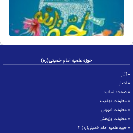
عصر غی
حوزه علمیه امام خمینی(ره)
آثار
اخبار
صفحه اساتید
معاونت تهذیب
معاونت آموزش
معاونت پژوهش
حوزه علمیه امام خمینی(ره) 2