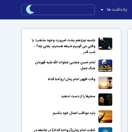
یادداشت ها
جلسه نوزدهم بحث ضرورت وجود مذهب؛ یا
وقتی می گوییم شیعه هستیم، یعنی چه؟ –
شب قدر
امام حسن مجتبی صلوات الله علیه قهرمان
جنگ جمل
وقت ظهور امام زمان ارواحنا فداه
سحرها را از دست ندهید
باید مواظب اعمال خود باشیم
حُجّت امام زمان(ارواحنا فداه) در جامعه در