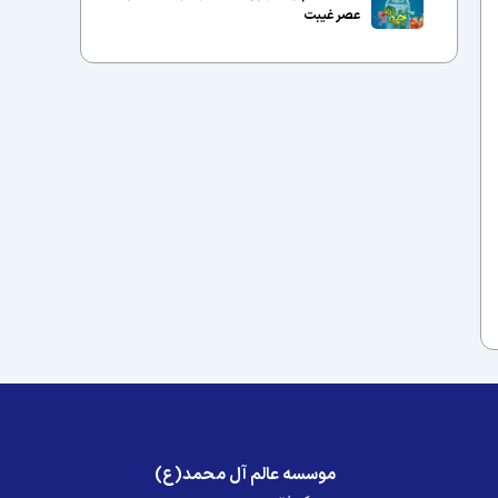
عصر غیبت
موسسه عالم آل محمد(ع)