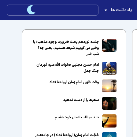
یادداشت ها
جلسه نوزدهم بحث ضرورت وجود مذهب؛ یا
وقتی می گوییم شیعه هستیم، یعنی چه؟ –
شب قدر
امام حسن مجتبی صلوات الله علیه قهرمان
جنگ جمل
وقت ظهور امام زمان ارواحنا فداه
سحرها را از دست ندهید
باید مواظب اعمال خود باشیم
حُجّت امام زمان(ارواحنا فداه) در جامعه در