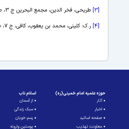
[3]
طریحى، فخر الدین،
مجمع البحرین ج 3، ص 17، کتابفروشى مرتضوى،تهران، 1375 ش
[4]
ر.ک: کلینی، محمد بن یعقوب، کافی، ج 7، ص 131، ح 1، دار الکتب الإسلامیة، تهران، 1365 ش
حوزه علمیه امام خمینی(ره)
اسلام ناب
آثار
از آسمان
اخبار
سبک زندگی
صفحه اساتید
رسم خوبان
معاونت تهذیب
پوستین وارونه