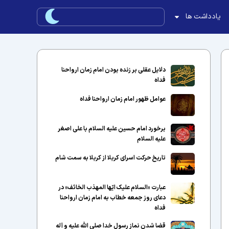
یادداشت ها
دلایل عقلی بر زنده بودن امام زمان ارواحنا
فداه
عوامل ظهور امام زمان ارواحنا فداه
برخورد امام حسین علیه السلام با علی اصغر
علیه السلام
تاریخ حرکت اسرای کربلا از کربلا به سمت شام
عبارت «السلام علیک ایّها المهذب الخائف» در
دعای روز جمعه خطاب به امام زمان ارواحنا
فداه
قضا شدن نماز رسول خدا صلی الله علیه و آله