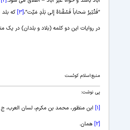
آباد باشد و خواه غیر آباد – اطلاق می شود
.
[2]
“فَتُثِیرُ سَحاباً فَسُقْناهُ إِلى‏ بَلَدٍ مَیِّت‏
“
،
[3]
که بلد 
در روایات این دو کلمه (بلاد و بلدان) در یک متن
منبع:اسلام کوئست
پی نوشت:
[1]
ابن منظور، محمد بن مکرم، لسان العرب، ج 3، ص 94، دار صادر، بیروت، 1414 ق
[2]
همان
.