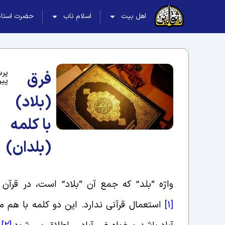
اهل بیت
اسلام ناب
حضرت استاد
پر
فرق
پیر
(بلاد)
با کلمه
(بلدان)
واژه “بلد” که جمع آن “بلاد” است، در قرآ
[1]
استعمال قرآنی ندارد. این دو کلمه با هم مت