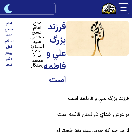
مدح
فرزند
امام
امام
حسن
حسن
علیه
مجتبی
بزرگ
علیه
السلام
,
السلام؛
اهل
علي و
شاعر:
بیت
,
سید
دفتر
محمد
فاطمه
رستگار
شعر
است
رزند بزرگ علي و فاطمه است
ر عرش خداي ذوالمنن قائمه است
ز هر چه که خوبي
ست بوَد خوبتر او