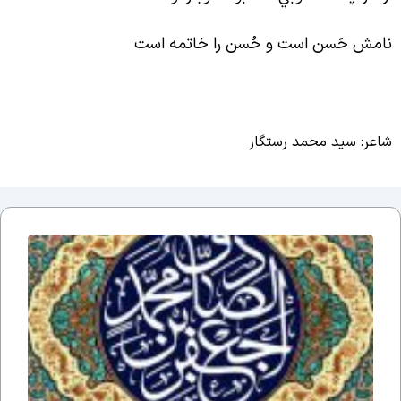
امش حَسن است و حُسن را خاتمه است
اعر: سید محمد رستگار
اَلسَلامُ
عَلَیکَ یا
اَبا
عَبدِاللّهِ
یا
جَعفَرَ
بنَ
مُحَمَّدٍ
الصّادِق