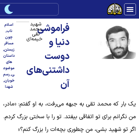
شهید
فراموشی
اسلام
محمد
ناب
,
تقی
چون
خیمه‌ای
دنیا و
مسافر
زیستن
,
دوست
داستان
های
داشتنی‌های
موضوع
ی
,
رسم
آن
خوبان
,
شهدا
ک بار که محمد تقی به جبهه می‌رفت، به او گفتم: «مادر،
ن نگرانم برای تو اتفاقی بیفتد. تو را با سختی بزرگ کردم.
گر تو شهید بشی، من چطوری‌ بچه‌ات را بزرگ کنم؟»