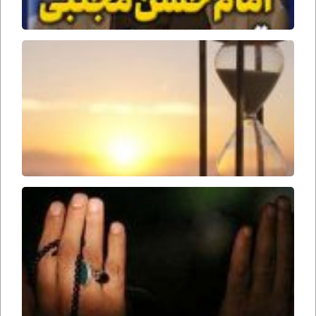
جمل
وقت
ظهور
امام
زمان
ارواحنا
فداه
سحرها
را از
دست
ندهید