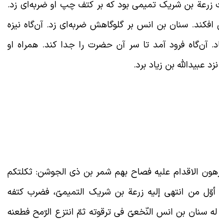
رعة بن شریک تمیمی بود که بر کتف چپ او ضربه‌ای زد.
فکند. سنان بن انس بر گلوگاهش ضربه‌ای زد. آن‌گاه نیزه
د. آن‌گاه فرود آمد تا سر آن حضرت را جدا کند. همراه او
د عبیدالله بن زیاد برد.
 یکرهون الاقدام علیه فصاح بهم شمر بن ذی الجوشن: ثکلتکم
ن أوّل من انتهی إلیه زرعة بن شریک التمیمیّ، فضرب کتفه
سنان بن انس النّخعیّ فی ترقوته ثمّ انتزع الرّمح فطعنه