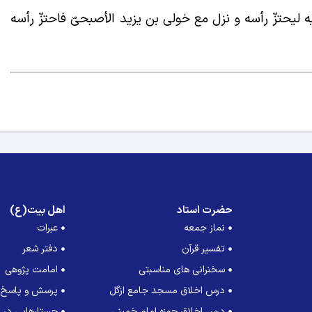
ه لیحتزّ رأسه و نزل مع خولی بن یزید الأصبحیّ فاحتزّ رأسه
حضرت استاد
اهل بیت(ع)
نماز جمعه
عبرات
تفسیر قرآن
دفتر شعر
سخنرانی های مناسبتی
امامت پژوهی
درس اخلاق مسجد جامع ازگل
پرسش و پاسخ
درس اخلاق حوزه امام خمینی
جستارهایی در ت