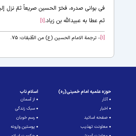
فی بوانی صدره، فخرّ الحسین صریعاً ثمّ نزل إلی
ثم عطا به عبیدالله بن زیاد.
[1]
[1]
– ترجمة الامام الحسین (ع) من الطّبقات: 75.
حوزه علمیه امام خمینی(ره)
اسلام ناب
آثار
از آسمان
اخبار
سبک زندگی
صفحه اساتید
رسم خوبان
معاونت تهذیب
پوستین وارونه
معاونت آموزش
حکومت اسلامی