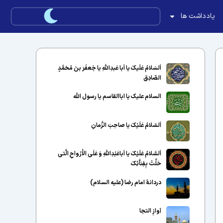
یادداشت ها
اَلسَلامُ عَلَیکَ یا اَبا عَبدِاللّهِ یا جَعفَرَ بنَ مُحَمَّدٍ
الصّادِق
السلام علیک یا اباالقاسم یا رسول الله
اَلسّلامُ عَلَیْکَ یا صاحِبَ الزَّمانِ
اَلسَّلامُ عَلَیْکَ یا اَباعَبْدِاللَّهِ وَ عَلَى الاَْرْواحِ الَّتى
حَلَّتْ بِفِناَّئِکَ
دردانهٔ امام رضا (علیه السلام)
آوازِ التجا