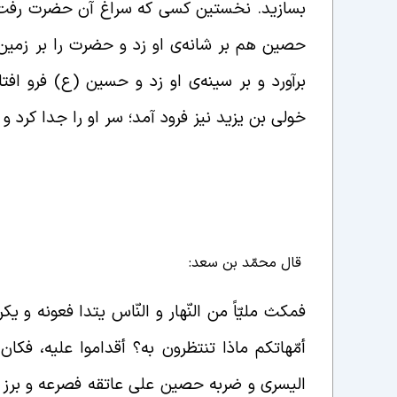
بسازید. نخستین کسی که سراغ آن حضرت رفت ز
حصین هم بر شانه‌ی او زد و حضرت را بر زمین ا
برآورد و بر سینه‌ی او زد و حسین (ع) فرو افتا
خولی بن یزید نیز فرود آمد؛ سر او را جدا کرد و نز
قال محمّد بن سعد:
فمکث ملیّاً من النّهار و النّاس یتدا فعونه و
أمّهاتکم ماذا تنتظرون به؟ أقداموا علیه، فکا
الیسری و ضربه حصین علی عاتقه فصرعه و برز له 